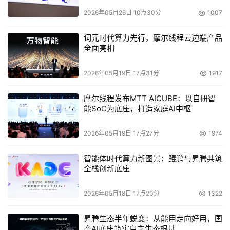
2026年05月26日 10点30分
1007
词元时代算力先行，摩尔线程云边端产品
全面亮相
2026年05月19日 17点31分
1917
摩尔线程发布MTT AICUBE：以自研智
能SoC为底座，打造家庭AI中枢
2026年05月19日 17点27分
1974
智能体时代算力新图景：鲲鹏与昇腾共筑
全栈创新底座
2026年05月18日 17点20分
1322
昇腾生态半年蜕变：从能用走向好用，国
产AI底座筑牢自主生态根基