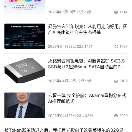
2026年05月18日 17点20分
1314
昇腾生态半年蜕变：从能用走向好用，国
产AI底座筑牢自主生态根基
2026年04月28日 22点14分
1767
永铭聚合物钽电容：AI服务器E1.S/E3.S
SSD与U.2超薄5mm SATA启动盘的PLP
电容选型分析
2026年04月28日 17点12分
2106
云智一体 安全护航：Akamai重构分布式
AI推理新范式
2026年04月27日 23点33分
2019
被Token账单劝退之后，我把目光投向了这张英特尔的32G显