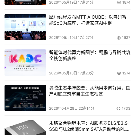
2026年05月19日 17点31分
1874
摩尔线程发布MTT AICUBE：以自研智
能SoC为底座，打造家庭AI中枢
2026年05月19日 17点27分
1937
智能体时代算力新图景：鲲鹏与昇腾共筑
全栈创新底座
2026年05月18日 17点20分
1274
昇腾生态半年蜕变：从能用走向好用，国
产AI底座筑牢自主生态根基
2026年04月28日 22点14分
1733
永铭聚合物钽电容：AI服务器E1.S/E3.S
SSD与U.2超薄5mm SATA启动盘的PLP