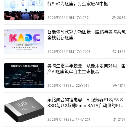
能SoC为底座，打造家庭AI中枢
2026年05月19日 17点27分
2035
智能体时代算力新图景：鲲鹏与昇腾共筑
全栈创新底座
2026年05月18日 17点20分
1377
昇腾生态半年蜕变：从能用走向好用，国
产AI底座筑牢自主生态根基
2026年04月28日 22点14分
1817
永铭聚合物钽电容：AI服务器E1.S/E3.S
SSD与U.2超薄5mm SATA启动盘的PLP
电容选型分析
2026年04月28日 17点12分
2167