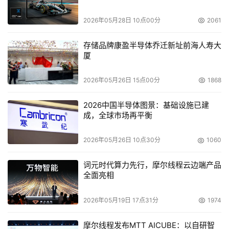
并推出了基于用户产品信息库的应用和驱动精灵。据驱动之
家表示：“在2003年，我们希望能够摆脱纯粹内容＋广告的
2026年05月28日 10点00分
2061
盈利模式，多项出击，向综合商业站点的目标迈进。”
存储品牌康盈半导体乔迁新址前海人寿大
厦
本文来源于DOIT传媒，文章内容仅供参考，不构成投资建议。
2026年05月26日 15点00分
1868
2026中国半导体图景：基础设施已建
成，全球市场再平衡
2026年05月26日 10点30分
1060
词元时代算力先行，摩尔线程云边端产品
全面亮相
2026年05月19日 17点31分
1974
摩尔线程发布MTT AICUBE：以自研智