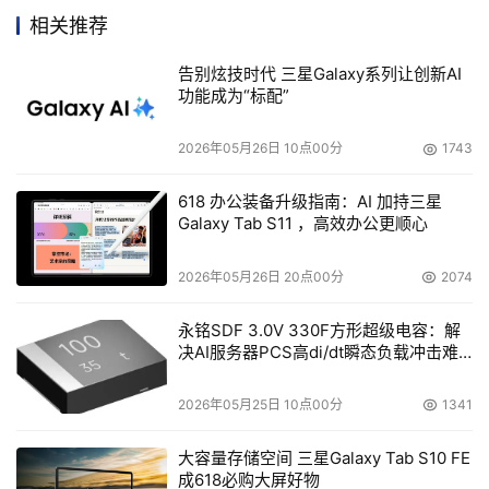
相关推荐
告别炫技时代 三星Galaxy系列让创新AI
功能成为“标配”
2026年05月26日 10点00分
1743
618 办公装备升级指南：AI 加持三星
Galaxy Tab S11 ，高效办公更顺心
2026年05月26日 20点00分
2074
永铭SDF 3.0V 330F方形超级电容：解
创建于1997年底的驱动之家在沉默了4年以后，从去年开始
决AI服务器PCS高di/dt瞬态负载冲击难
题
频频发力，先是5月份在北京创建了北京代表处，负责驱动
2026年05月25日 10点00分
1341
之家在全国的销售和市场工作；10月份网站改版，向综合IT
网络媒体的目标迈进；而在2003年新春到来之际，又在北
大容量存储空间 三星Galaxy Tab S10 FE
京召开了其首次编辑选择奖以及市场占有率奖项颁奖典礼，
成618必购大屏好物