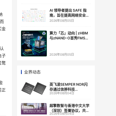
AI 领导者提出 SAFE 指
纳
南，旨在提高网络安全透
明度
2026年08月05日
，而
买金
算力「芯」动向 | zHBM
与zNAND-O首秀FMS
2026 ：三星把HBM叠上
GPU头顶，内存战争换了
公认
个维度，z轴算盘的魅力
2026年08月05日
电子
在哪？
若鹜
业界动态
金
英飞凌SEMPER NOR闪
存通过信骅科技
前正
2026年08月04日
AST2700 BMC认证，全
面强化其数据中心服务器
管理
超擎数智与香港中文大学
（深圳）签署协议，共建
2026年08月04日
人工智能和边缘计算联合