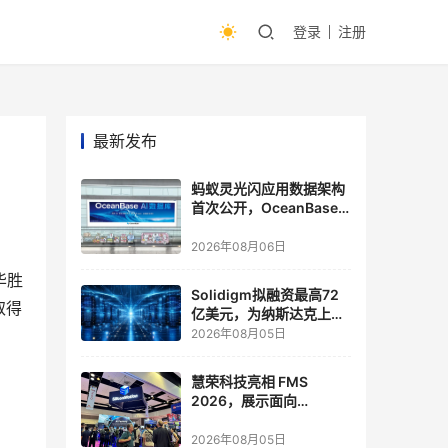
登录
注册
最新发布
蚂蚁灵光闪应用数据架构
首次公开，OceanBase
披露关键实践
2026年08月06日
华胜
Solidigm拟融资最高72
取得
亿美元，为纳斯达克上市
做准备
2026年08月05日
慧荣科技亮相 FMS
2026，展示面向
Agentic AI 应用的新一代
存储方案
2026年08月05日