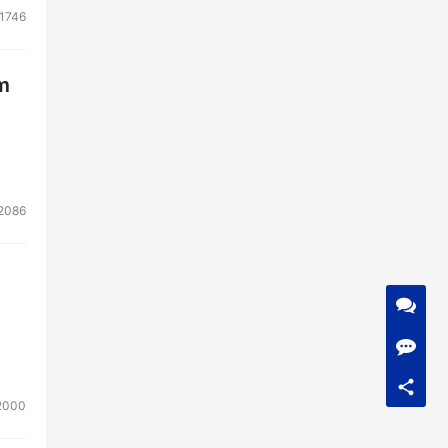
1746
m
2086
2000