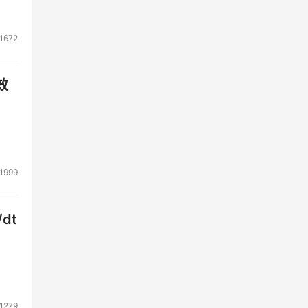
1672
效
1999
dt
1279