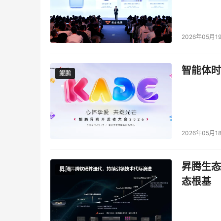
2026年05月1
智能体时
鲲鹏
鲲鹏
2026年05月1
昇腾生态
昇腾
态根基