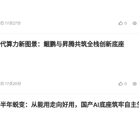
9日 17点27分
0
代算力新图景：鲲鹏与昇腾共筑全栈创新底座
8日 17点20分
0
半年蜕变：从能用走向好用，国产AI底座筑牢自主