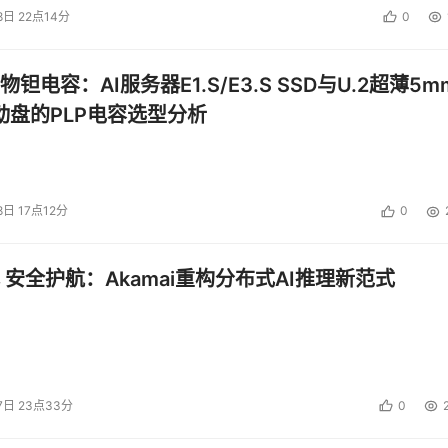
8日 22点14分
0
钽电容：AI服务器E1.S/E3.S SSD与U.2超薄5m
启动盘的PLP电容选型分析
8日 17点12分
0
 安全护航：Akamai重构分布式AI推理新范式
7日 23点33分
0