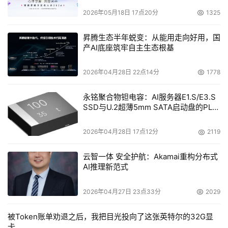
2026年05月18日 17点20分
1325
昇腾生态半年蜕变：从能用走向好用，国
产AI底座筑牢自主生态根基
2026年04月28日 22点14分
1778
永铭聚合物钽电容：AI服务器E1.S/E3.S
SSD与U.2超薄5mm SATA启动盘的PLP
电容选型分析
2026年04月28日 17点12分
2119
云智一体 安全护航：Akamai重构分布式
AI推理新范式
2026年04月27日 23点33分
2029
被Token账单劝退之后，我把目光投向了这张英特尔的32G显
卡