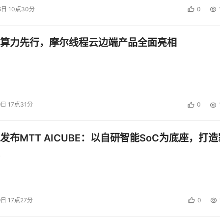
6日 10点30分
0
算力先行，摩尔线程云边端产品全面亮相
9日 17点31分
0
发布MTT AICUBE：以自研智能SoC为底座，打造
9日 17点27分
0