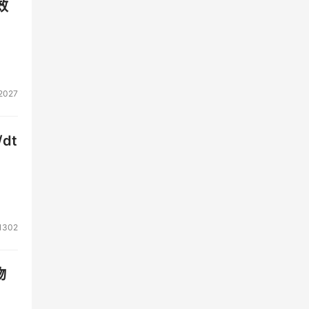
效
2027
dt
1302
物