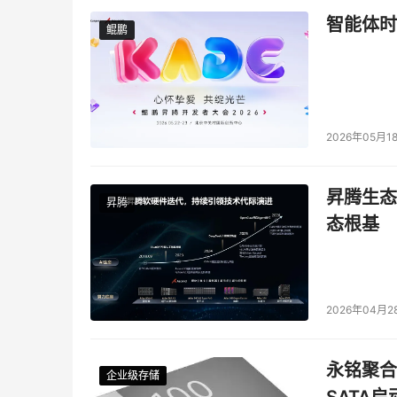
智能体时
鲲鹏
鲲鹏
2026年05月1
昇腾生态
昇腾
态根基
2026年04月2
永铭聚合物
企业级存储
企业级存储
企业级存储
企业级存储
SATA