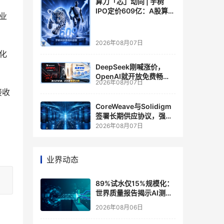
算力「芯」动向 | 宇树
IPO定价609亿：A股算力
企业
芯片供应链的狂欢与泡沫
2026年08月07日
化
DeepSeek刚喊涨价，
OpenAI就开放免费畅
2026年08月07日
聊？大模型定价的平行宇
接收
宙，同一天裂开了
CoreWeave与Solidigm
签署长期供应协议，强化
一体化人工智能云平台
2026年08月07日
业界动态
89%试水仅15%规模化：
世界质量报告揭示AI测
试"落地鸿沟"
2026年08月06日