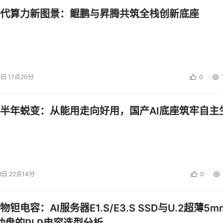
代算力新图景：鲲鹏与昇腾共筑全栈创新底座
8日 17点20分
0
半年蜕变：从能用走向好用，国产AI底座筑牢自主
8日 22点14分
0
钽电容：AI服务器E1.S/E3.S SSD与U.2超薄5m
启动盘的PLP电容选型分析