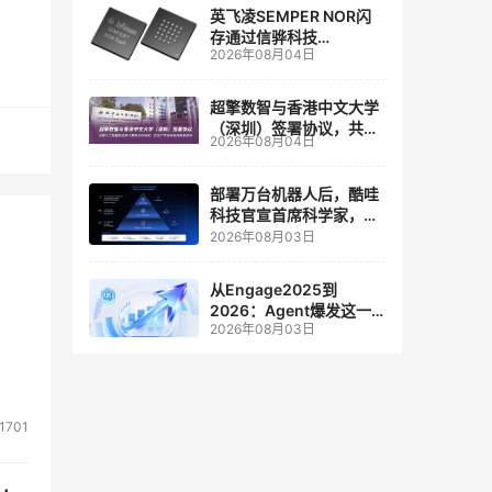
英飞凌SEMPER NOR闪
存通过信骅科技
2026年08月04日
AST2700 BMC认证，全
面强化其数据中心服务器
管理
超擎数智与香港中文大学
（深圳）签署协议，共建
2026年08月04日
人工智能和边缘计算联合
实验室
部署万台机器人后，酷哇
科技官宣首席科学家，要
让世界模型交付生产力
2026年08月03日
从Engage2025到
2026：Agent爆发这一
2026年08月03日
年，AI CRM 走到哪了
1701