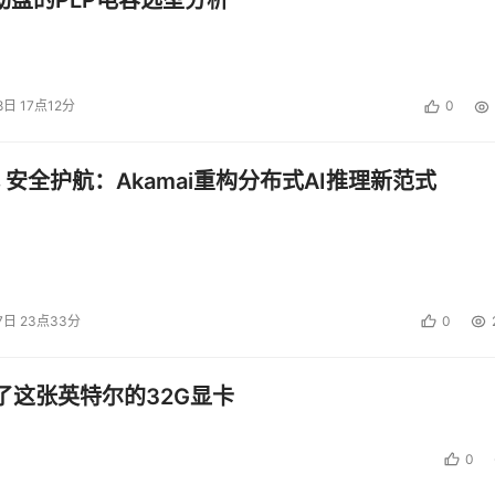
8日 17点12分
0
 安全护航：Akamai重构分布式AI推理新范式
7日 23点33分
0
了这张英特尔的32G显卡
0