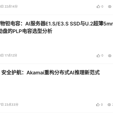
8日 22点14分
0
钽电容：AI服务器E1.S/E3.S SSD与U.2超薄5m
启动盘的PLP电容选型分析
8日 17点12分
0
 安全护航：Akamai重构分布式AI推理新范式
7日 23点33分
0