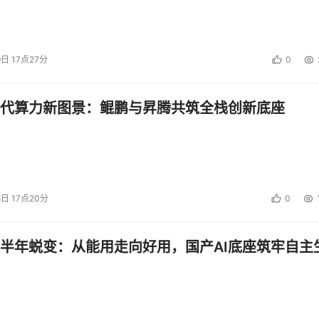
9日 17点27分
0
代算力新图景：鲲鹏与昇腾共筑全栈创新底座
8日 17点20分
0
半年蜕变：从能用走向好用，国产AI底座筑牢自主