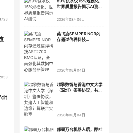
89%试水仅15%规模化：
世界质量报告揭示AI测
试"落地鸿沟"
1723
2026年08月06日
英飞凌SEMPER NOR闪
效
存通过信骅科技
AST2700 BMC认证，全
面强化其数据中心服务器
管理
2026年08月04日
2053
超擎数智与香港中文大学
（深圳）签署协议，共建
人工智能和边缘计算联合
dt
实验室
2026年08月04日
部署万台机器人后，酷哇