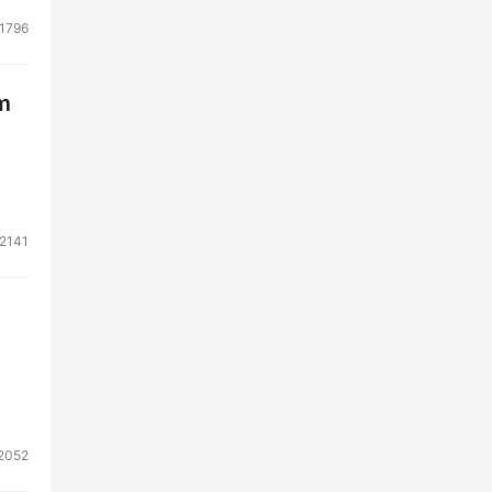
1796
m
2141
2052