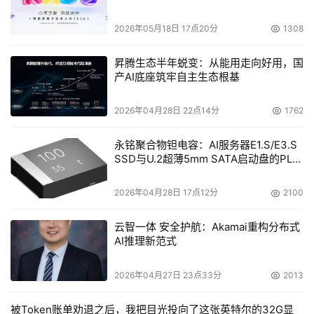
2026年05月18日 17点20分
1308
昇腾生态半年蜕变：从能用走向好用，国
产AI底座筑牢自主生态根基
2026年04月28日 22点14分
1762
永铭聚合物钽电容：AI服务器E1.S/E3.S
SSD与U.2超薄5mm SATA启动盘的PLP
电容选型分析
2026年04月28日 17点12分
2100
云智一体 安全护航：Akamai重构分布式
AI推理新范式
2026年04月27日 23点33分
2013
被Token账单劝退之后，我把目光投向了这张英特尔的32G显