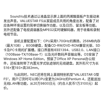
SoundVu技术通过让液晶显示屏上面的丙烯酸面板产生振动来
发出声音。VALUESTAR FS从家庭成员共用的角度出发，配备了对
应各种环境设置的简单切换操作功能，以及日历、留言板等功能。
另外还配备了电视调谐器及MPEG2实时硬解码器，用于收看和录制
电视节目。
该机主要配置如下：CPU采用1.70GHz的赛扬，256MB内存
（最大1GB），80GB硬盘，配备CD-RW/DVD-ROM兼容光驱、SD
卡及PC卡用的扩展槽。接口界面有IEEE1394、USB2.0、LAN接口
（100Base-TX/10Base-T）以及光纤数码声音输出等。OS安装了
Windows XP Home Edition，预装了Office XP Personal办公软
件，还标准附带了内置光学式轨迹球的无线键盘。其外形尺寸为长
516×宽193×高382mm。
与此同时，NEC还将在网上直销特别机型“VALUESTAR G型
FS”。用户订货时可以将CPU变更为2AGHz的Pentium 4，还能追加
无线LAN等功能，从20万9800日元（约合人民币1万3100元）起
价。