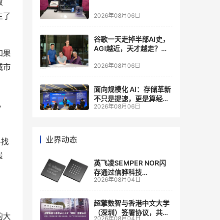
散
生了
2026年08月06日
谷歌一天走掉半部AI史，
AGI越近，天才越走？大
如果
厂的组织模式，正在拖住
2026年08月06日
城市
自己的研发节奏
面向规模化 AI：存储革新
不只是提速，更是算经济
，
2026年08月06日
账
业界动态
寻找
最
英飞凌SEMPER NOR闪
存通过信骅科技
2026年08月04日
AST2700 BMC认证，全
面强化其数据中心服务器
管理
超擎数智与香港中文大学
（深圳）签署协议，共建
的大
2026年08月04日