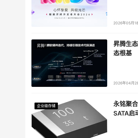
2026年05月1
昇腾生态
昇腾
态根基
2026年04月2
永铭聚合物
企业级存储
企业级存储
企业级存储
企业级存储
SATA