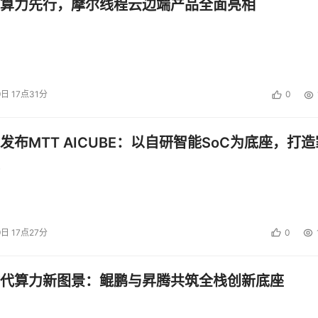
算力先行，摩尔线程云边端产品全面亮相
9日 17点31分
0
发布MTT AICUBE：以自研智能SoC为底座，打造
9日 17点27分
0
代算力新图景：鲲鹏与昇腾共筑全栈创新底座