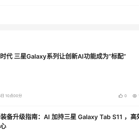
与电子设备如电脑和智能手机“牵线”。如果人们想仅仅动动念头给
或者，那些“宅男”如果在用电脑时连手都不愿动，只想想鼠标
的耳机，这种耳机可以“阅读”人们的脑电波活动，以此识别人
们的物理行动之前就获得他们的想法，比如人类举手之前，耳机
时代 三星Galaxy系列让创新AI功能成为“标配”
产业。此外，医生也能使用这种技术进行大脑模式测试，这可能
多其他脑部疾病信息，如自闭症。
6日 10点00分
0
人们获取信息的水平。但在未来5年内，移动通信技术的迅速发
。
公装备升级指南：AI 加持三星 Galaxy Tab S11 ，高
心
未来5年，世界范围内的移动通信设备销量可望达到56亿，这意
设备。由于技术革新，手机成本越来越低，价格随之下降，到时人