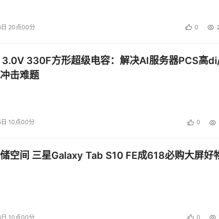
改善自己的生活。
6日 20点00分
0
M使目不识丁的农民能够用手机中语音信息记录来传递信息。如
以帮助他们播种，并获悉医生进村的时间，同时为他们的农产品
 3.0V 330F方形超级电容：解决AI服务器PCS高di/
冲击难题
术接触到更多的重要信息。此外，这些技术还将为人们提供更好
。
5日 10点00分
0
一些无关紧要的广告邮件，删除这些垃圾邮件常常让人头疼不已
空间 三星Galaxy Tab S10 FE成618必购大屏好
续多长时间了。
的广告电邮，而是通过技术让这类广告性质的邮件变得更加个性
变得越来越精确，用户无需再为收到大量无关的信息而烦恼。
8日 10点00分
0