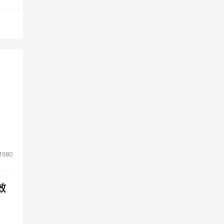
父
箭头
们的
已经
成为
1680
展将
效
味着
们只