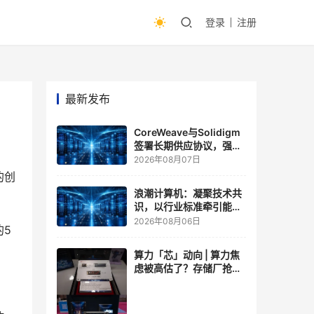
登录
注册
最新发布
CoreWeave与Solidigm
签署长期供应协议，强化
一体化人工智能云平台
2026年08月07日
的创
浪潮计算机：凝聚技术共
识，以行业标准牵引能力
跃升
2026年08月06日
的5
算力「芯」动向 | 算力焦
虑被高估了？存储厂抢了
算力厂的戏，江波龙FMS
现场改写端侧AI规则