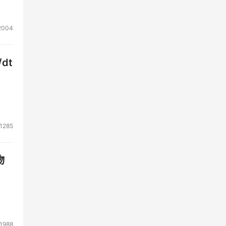
2004
此一
定位
dt
的生
1285
却又
物
化并
1988