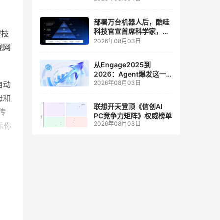
人工智能和边缘计算联合
实验室
部署万台机器人后，酷哇
科技官宣首席科学家，要
键技
让世界模型交付生产力
2026年08月03日
视网
从Engage2025到
2026：Agent爆发这一
2026年08月03日
年，AI CRM 走到哪了
自动
母和
联想开天登顶《信创AI
传
PC竞争力矩阵》权威榜单
2026年08月03日
示你
多年