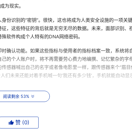
内成为现实。
身份识别的“密钥”。很快，这也将成为人类安全设施的一项关
特征，这些特征的背后就是无穷无尽的数据。未来，面部识别、
殊软件构成个人特有的DNA网络密码。
即时确认功能。如果这些指标与使用者的指标档案一致，系统将
自己的个人账户时，将不再需要劳心费力地编撰、记忆繁杂的字
的传感器喊出自己的名字或者像电影里一样，跟传感器来个“眉目
者人们未来还能对着手机喊一句‘我还有多少钱’，手机就能自动显
阅读剩余 53%
的特异功能——读心术，能直接看透人们的内心世界和思想活动。
”，但IBM的报告称，人们的“一厢情愿”可能很快成真。
赞 (
0
)