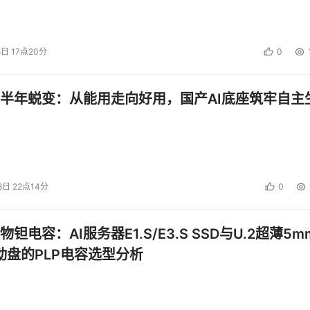
8日 17点20分
0
半年蜕变：从能用走向好用，国产AI底座筑牢自主
8日 22点14分
0
钽电容：AI服务器E1.S/E3.S SSD与U.2超薄5m
启动盘的PLP电容选型分析