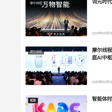
词元时代
摩尔线程
2026年05月1
摩尔线程
摩尔线程
庭AI中枢
2026年05月1
智能体时
鲲鹏
鲲鹏