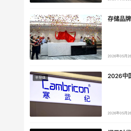
IBM报告称，该公司正在研发一种即时分析技术
上的表现，分析并整合个人数据，为用户量身定
存储品牌
届时，如果某用户在浏览器上常常关注一支乐队的
的演唱会门票销售广告，并为其提供手机购票取票
项技术将像‘贴身秘书’一样知道你想要什么，你
2026年05月2
本文来源于DOIT传媒，文章内容仅供参考，不构成
2026
半导体
2026年05月2