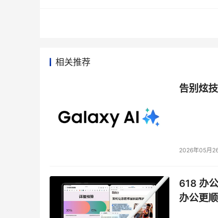
IBM的科学家们正在致力于研究如何将人类大脑
母打个电话，报个平安，手机将为你自动连线。又
指向哪里，它们就跟着你的思想在屏幕上遨游。
生物信息领域的科学家已经设计出带有先进传感器
相关推荐
面部表情、大脑兴奋和精神集中程度，甚至在人
“未卜先知”。
告别炫技
在未来5年，这项技术将率先运用于游戏和娱乐
中风患者的“福音”，甚至还可能帮助医生获得更
4 信息：移除“数字鸿沟”
2026年05月2
在当今国际社会，经济财富的增长越来越依赖于
逐渐缩短信息拥有者与信息匮乏者之间的“鸿沟”
618 办
办公更顺
目前，地球居民人数已经突破70亿人。据预测，
70亿人口中80%的人都将会拥有一台移动通信