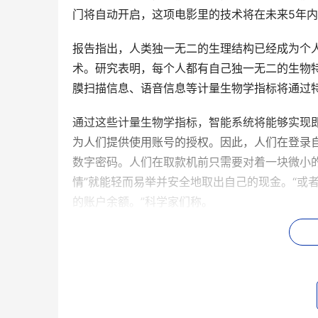
门将自动开启，这项电影里的技术将在未来5年
报告指出，人类独一无二的生理结构已经成为个人
术。研究表明，每个人都有自己独一无二的生物
膜扫描信息、语音信息等计量生物学指标将通过特
通过这些计量生物学指标，智能系统将能够实现
为人们提供使用账号的授权。因此，人们在登录
数字密码。人们在取款机前只需要对着一块微小
情”就能轻而易举并安全地取出自己的现金。“或
的账户余额。”科学家们称。
3 读心术：不再仅是幻想
在电影《X战警》中，X教授掌握一种令人艳羡
来，这种技术只是科幻小说迷和电影迷的“一厢情愿