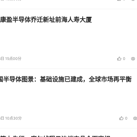
，可根据用户的生活习惯，例如他们的网络使用偏好以及在社交
制他们最需要的信息。
康盈半导体乔迁新址前海人寿大厦
新闻，IBM的软件捕捉到这一信息后，将只为该用户提供这支
服务。IBM在报告中指出，“从新闻、体育到政治，你会越发相
将可以随心所欲地决定如何处理。”
6日 15点00分
0
投资建议。
中国半导体图景：基础设施已建成，全球市场再平衡
6日 10点30分
0