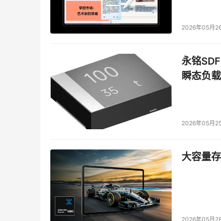
需一点购买力就能通过手机做到更多事情，大大
2026年05月2
例如，在印度，通过用语音技术和移动设备，IB
来，农民们就能接触到一手信息来核对气象报告
永铭SDF
最好的市场价格。
瞬态负载
目前，越来越多的社区已经可以通过移动信息技
活服务和商业模式，如移动商务和远程医疗保健
5 沟通：垃圾电邮将绝迹
2026年05月2
当人们打开电子邮箱时，常常发现邮箱里充斥着
大容量存储
无可奈何。但IBM的报告称，这种现象将不会持
这并非意味着各家公司将减少或不再发送“无用”
且更具针对性。同时，电子邮件过滤器未来也会
2026年05月2