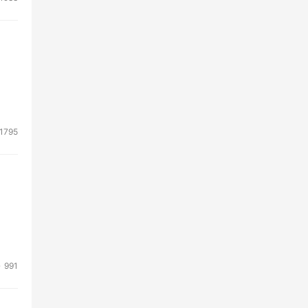
网站
乐队
信这
1795
991