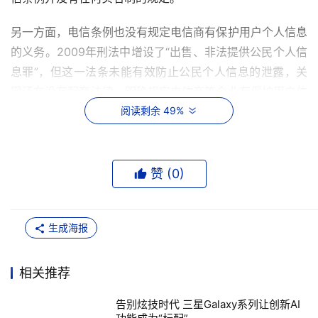
另一方面，电信条例也没有规定电信商有保护用户个人信息
的义务。2009年刑法中增设了“出售、非法提供公民个人信
息罪”，但这一法条未能有效防止公民个人信息的泄露，关
键还在没有配套法律，明确规定电信商等企业有保护用户信
息的义务。因此，在个人信息保护法出台之前，手机实名制
阅读剩余 49%
更多是用户对电信商的责任，难有相对应的权利。
当前世界各国的各类网站在用户信息注册方面，也存在类似
赞 (
0
)
问题，用户单方面向网站提交一些个人身份信息，就承担了
很大的风险，网站有没有相应的保障?一旦泄密又应承担多
大的责任?网站会不会在没有法律依据的情况下，将个人信
生成海报
息交给“第三方”?“第三方”会不会滥用公民的个人信息?这些
都是法律风险所在。
相关推荐
这次CSDN的大规模泄密，网站只需要发封道歉书，而用户
告别炫技时代 三星Galaxy系列让创新AI