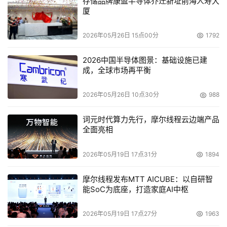
存储品牌康盈半导体乔迁新址前海人寿大
泄露，用户没有一点话语权，自然不会放心。
厦
所以，针对眼下层出不穷的互联网泄密事件，立法者首先要
2026年05月26日 15点00分
1792
确定：网站注册用户有哪些权利?谁有权调阅用户资料?一旦
2026中国半导体图景：基础设施已建
泄密有何责任?
成，全球市场再平衡
2026年05月26日 10点30分
988
本文来源于DOIT传媒，文章内容仅供参考，不构成投资建议。
词元时代算力先行，摩尔线程云边端产品
全面亮相
2026年05月19日 17点31分
1894
摩尔线程发布MTT AICUBE：以自研智
能SoC为底座，打造家庭AI中枢
2026年05月19日 17点27分
1963