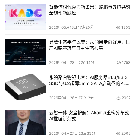
智能体时代算力新图景：鲲鹏与昇腾共筑
全栈创新底座
2026年05月18日 17点20分
1303
昇腾生态半年蜕变：从能用走向好用，国
产AI底座筑牢自主生态根基
2026年04月28日 22点14分
1753
永铭聚合物钽电容：AI服务器E1.S/E3.S
SSD与U.2超薄5mm SATA启动盘的PLP
电容选型分析
2026年04月28日 17点12分
2092
云智一体 安全护航：Akamai重构分布式
AI推理新范式
2026年04月27日 23点33分
2008