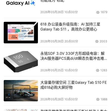
的关联网上银行、支付宝如果被黑，还得“举证”是因为
功能成为“标配”
CSDN泄密引起的，否则难以获得赔偿。目前的司法实践
2026年05月26日 10点00分
1679
中，如果用户仅以密码被泄露、侵害隐私权索赔的话，几乎
一分钱都得不到。
618 办公装备升级指南：AI 加持三星
Galaxy Tab S11 ，高效办公更顺心
这里还要谈一下饱受批评的美国《爱国者法案》，该法第
210条和第211条规定：执法部门可以在“未经司法审查”的情
2026年05月26日 20点00分
2003
况下，要求网络运营商提供客户的详细信息。而美国宪法第
永铭SDF 3.0V 330F方形超级电容：解
四条修正案规定：公民的人身、住宅、文件和财产不得受无
决AI服务器PCS高di/dt瞬态负载冲击难
理搜查和扣押。所以，美国警方在搜查取证前，必须取得法
题
官的令状;否则，取得的证据将是无效的。但这种严格程序
2026年05月25日 10点00分
1283
影响了911之后的反恐工作，所以才有了《爱国者法案》的
“特别授权”。但即使这个法案，不要求用户向运营商提供真
大容量存储空间 三星Galaxy Tab S10 FE
成618必购大屏好物
实个人信息，却也引发了包括中国在内各国用户的恐慌。对
此，今年8月19日人民网还专门做了《爱国者案危及中国信
2026年05月28日 10点00分
1988
息安全不应轻信美企承诺》的报道。人同此心，心同此理：
运营商掌握了大量客户个人资料，说给谁就给谁，说泄露就