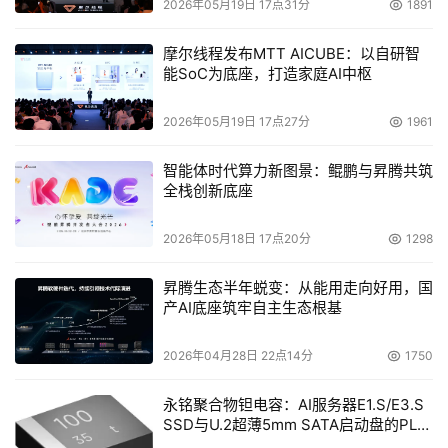
2026年05月19日 17点31分
1891
摩尔线程发布MTT AICUBE：以自研智
能SoC为底座，打造家庭AI中枢
2026年05月19日 17点27分
1961
智能体时代算力新图景：鲲鹏与昇腾共筑
全栈创新底座
2026年05月18日 17点20分
1298
昇腾生态半年蜕变：从能用走向好用，国
产AI底座筑牢自主生态根基
2026年04月28日 22点14分
1750
永铭聚合物钽电容：AI服务器E1.S/E3.S
SSD与U.2超薄5mm SATA启动盘的PLP
电容选型分析