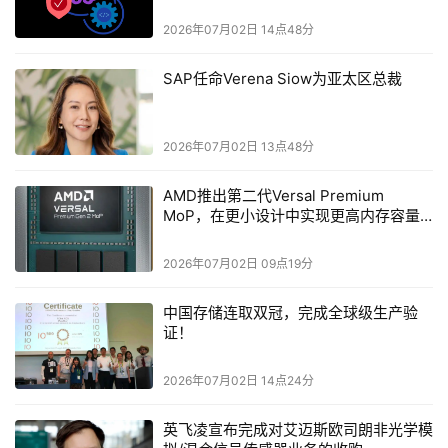
Agent集群进一步拉高CPU资源占用。过去三年，AI服务器
2026年07月02日 14点48分
中CPU与GPU的算力配比持续上行，行业普遍预判，未来
异构集群CPU资源占比将稳定超过50%。正是基于这一产
SAP任命Verena Siow为亚太区总裁
业预判，英特尔、AMD、Arm几乎同时放弃传统CPU迭代
路线，将AI推理与智能体作为架构优化的首要目标。
2026年07月02日 13点48分
三厂商战略对齐：统一走向“多核+大内存+内置AI加速器
AMD推出第二代Versal Premium
+高速互联”
MoP，在更小设计中实现更高内存容量
与性能
梳理2026年三大厂商的产品发布动作，可以清晰看到高度
2026年07月02日 09点19分
一致的技术路线：
中国存储连取双冠，完成全球级生产验
英特尔：推出至强6（Granite Rapids+Clearwater 
证！
Forest），全面强化AMX高级矩阵扩展指令集、MRDIMM
超高带宽内存、CXL 2.0内存扩展总线，新增高密度能效核
2026年07月02日 14点24分
（E-Core），专门面向Agent多实例并发调度；同时发布
英飞凌宣布完成对艾迈斯欧司朗非光学模
配套200GbE网卡，打通数据预处理与任务编排的IO瓶颈，