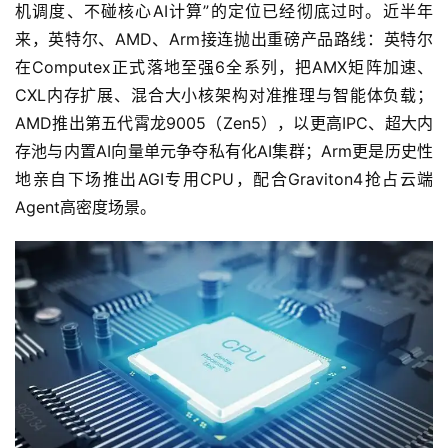
机调度、不碰核心AI计算”的定位已经彻底过时。近半年
来，英特尔、AMD、Arm接连抛出重磅产品路线：英特尔
在Computex正式落地至强6全系列，把AMX矩阵加速、
CXL内存扩展、混合大小核架构对准推理与智能体负载；
AMD推出第五代霄龙9005（Zen5），以更高IPC、超大内
存池与内置AI向量单元争夺私有化AI集群；Arm更是历史性
地亲自下场推出AGI专用CPU，配合Graviton4抢占云端
Agent高密度场景。