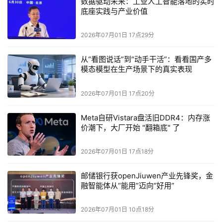
数据驱动未来：工业人工智能落地的实时
张量计算能力、TB级弹性内存管理能力。
底座实践与产业价值
硬件迭代紧随负载变迁，CPU正式迈入AI原生时代
2026年07月01日 17点29分
从英特尔至强6补齐AMX混合精度算力、铺开CXL内存池，
从“看图说话”到“动手干活”：看看国产多
模态模型在生产场景下的真实表现
到AMD Zen5拉高混合负载IPC、扩充单机内存上限，再到
Arm自研AGI CPU直面智能体调度场景，一轮新的硬件军备
2026年07月01日 17点20分
竞赛已经全面打响。这场竞争的核心不再是传统服务器跑
分，而是比拼谁能更好驾驭发散控制流、海量内存随机访
Meta自研Vistara盘活旧DDR4：内存涨
价潮下，大厂开始 "翻箱底" 了
问、低比特量化推理、多实例并发隔离这四类新型AI负载。
GPU依然会牢牢占据基座模型训练与超高并发长文本生成场
2026年07月01日 17点18分
景，但占据产业70%算力支出的后训练、规模化推理解码、
邮储银行获openJiuwen产业先锋奖，金
自主智能体业务，正在源源不断把价值转移到CPU平台之
融智能体从“能用”迈向“好用”
上。x86双雄守住企业数据中心与异构集群主机基本盘，
ARM依靠能效密度抢占云端与Agent高密度场景，三者共同
2026年07月01日 10点18分
完成CPU的身份转型：从通用配套芯片，成长为AI基础设施