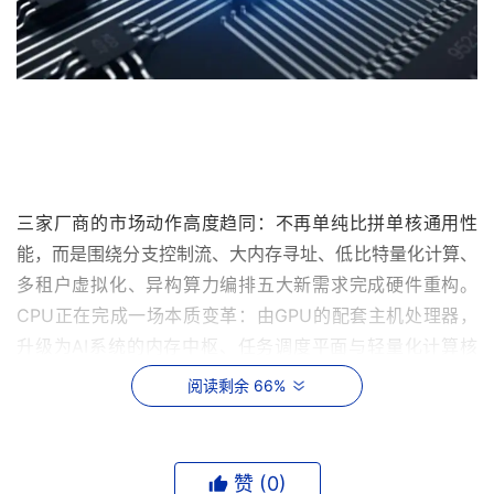
三家厂商的市场动作高度趋同：不再单纯比拼单核通用性
能，而是围绕分支控制流、大内存寻址、低比特量化计算、
多租户虚拟化、异构算力编排五大新需求完成硬件重构。
CPU正在完成一场本质变革：由GPU的配套主机处理器，
升级为AI系统的内存中枢、任务调度平面与轻量化计算核
心。
阅读剩余 66%
算力需求结构剧变，CPU负载占比持续抬升
生成式AI上半场，千亿大模型预训练主导市场舆论，算力评
赞 (
0
)