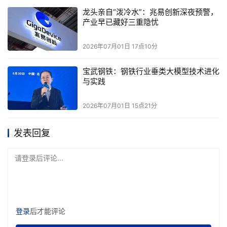
龙头亲自“泼冷水”：兆易创新深夜预警，
里不可替代的算力基石。
产业早已藏好三重隐忧
接下来，CPU竞争的胜负手，将落在内存互联、低精度指令
2026年07月01日 17点10分
优化、微服务虚拟化、Agent集群调度这四大技术赛道。当
硬件架构完全对齐新型工作负载，CPU才真正走出GPU光
宝武钢铁：钢铁行业垂类大模型技术进化
环的遮蔽，迎来属于自己的算力黄金周期。
与实践
2026年07月01日 15点21分
本文来源于DOIT传媒，文章内容仅供参考，不构成投资建议。
发表回复
请登录后评论...
登录
后才能评论