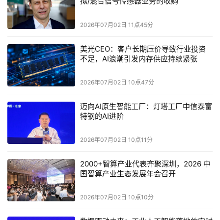
拟/混合信号传感器业务的收购
明确将“智能体编排”列为新一代CPU核心场景。
2026年07月02日 11点45分
AMD：第五代霄龙9005（Zen5架构）拉高AI场景IPC提升
幅度至37%，扩充单插槽内存上限至6TB，完善AV112向量
美光CEO：客户长期压价导致行业投资
不足，AI浪潮引发内存供应持续紧张
单元与XDNA内置AI加速模块，推出高频主机型号9575F，
主攻GPU集群的前端调度与中小模型纯CPU推理，主打端
2026年07月02日 10点47分
到端混合AI负载。
迈向AI原生智能工厂：灯塔工厂中信泰富
Arm：先是升级Neoverse V3内核，在Graviton4上落地
特钢的AI进阶
SVE2可变长向量，强化INT4/FP8低精度推理；更进一步打
破历史惯例，自研AGI专用数据中心CPU，砍掉多余超线
2026年07月02日 10点11分
程，优化分支执行延迟，以机架级多核密度争夺云端Agent
2000+智算产业代表齐聚深圳，2026 中
集群，Meta、Google Cloud已经率先完成规模化测试部
国智算产业生态发展年会召开
署。
2026年07月02日 10点10分
三者的共识十分明确：下一代CPU不再只是通用计算芯片，
必须同时具备三大能力：复杂控制流处理能力、混合精度AI