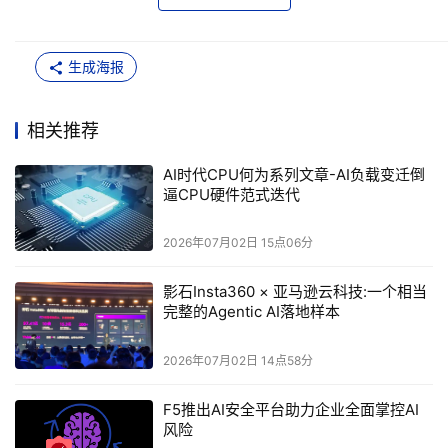
价标准被FP16矩阵算力、显存带宽牢牢锁定，CPU长期沦
为GPU的“陪跑配件”。但产业进入落地期后，工作负载形态
生成海报
发生根本性切换：
1、后训练环节（SFT、RLHF、RAG）充斥大量数据清洗、
相关推荐
多模型联动、动态样本筛选，控制流发散，GPU分支算力坍
AI时代CPU何为系列文章-AI负载变迁倒
塌，CPU承担70%以上流水线工作；
逼CPU硬件范式迭代
2、推理进入解码（Decode）主导阶段，逐Token串行生
2026年07月02日 15点06分
成、高频KV Cache随机读写，单批次并行度极低，GPU数
千计算核心大面积闲置；
影石Insta360 × 亚马逊云科技:一个相当
完整的Agentic AI落地样本
3、Agent智能体包含任务规划、工具调用、沙箱隔离、多
轮反思迭代，90%的工作是进程调度、IO交互、内存动态管
2026年07月02日 14点58分
理，只有少量文本生成任务需要张量加速。
F5推出AI安全平台助力企业全面掌控AI
风险
市场结构随之改写：推理算力总规模达到训练算力的10倍，