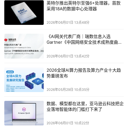
英特尔推出英特尔至强6+处理器，首款
通过将针对高密度吞吐量和单线程性能优化的至强平台进行
采用18A的数据中心处理器
互补，英特尔的客户和合作伙伴可以在成熟、广泛的硬件和
软件生态系统中调度工作负载，从而在出色效率和敏捷响应
之间获得平衡。
2026年06月01日 13点48分
《AI网关代表厂商｜瑞数信息入选
Gartner《中国网络安全技术成熟度曲线
2026》报告》
2026年06月01日 13点42分
2026全球AI算力报告及算力产业十大趋
势重磅发布
2026年05月29日 10点35分
数据、模型都在这里，亚马逊云科技把企
业落地智能体的门槛打下来了
英特尔公司执行副总裁兼数据中心事业部总经理
Kevork Kechichian
展示
英
2026年06月01日 10点22分
特尔至强
6+
处理器（图片来源：英特尔公司）