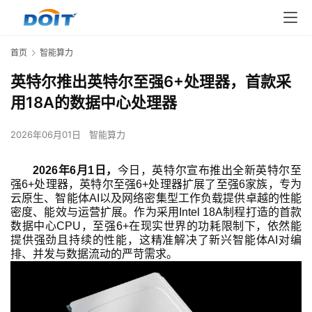
首页
智能算力
英特尔推出英特尔至强6+处理器，首款采
用18A的数据中心处理器
2026年06月01日
智能算力
2026
年
6
月
1
日，
今日，英特尔宣布推出全新英特尔至
强
6+
处理器，
英特尔至强
6+
处理器扩展了至强
6
家族，专为
云原生、智能体
AI
以及网络密集型工作负载提供卓越的性能
密度、能效与运营扩展。作为采用
Intel 18A
制程打造的首款
数据中心
CPU
，至强
6+
在现实世界的功耗限制下，依然能
提供强劲且持续的性能，这精准解决了新兴智能体
AI
对编
排、并发与数据流动的严苛需求。