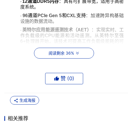
12
通道
DDR5
内存
：具有可扩展带宽，适用于高密
·
度系统。
96
通道
PCIe Gen 5
和
CXL
支持
：加速跨异构基础
·
设施的数据流动。
英特尔应用能源遥测技术（
AET
）
：实现实时、工
·
作负载级的
CPU
能源和活动遥测。从英特尔至强
6+
处理器开始，该技术可提高工作负载级能耗的可
见性。
阅读剩余 36%
高达
9:1
的服务器整合率
³
：与第二代英特尔至强处
·
理器相比，可大幅减少占地面积，降低
TCO
。
内置于芯片的可靠性机制
：包括英特尔
SGX
和英特
·
尔
TDX
，以支持机密和多租户部署。
赞 (
0
)
英特尔至强
6+
处理器已在电信网络基础设施中进行测
试，并开始配置到数据中心系统中，整个生态系统均有可用
平台。其中包括来自华硕、戴尔科技、爱立信、技嘉、慧与
生成海报
（
HPE
）、联想、超微等厂商所提供，或在其方案中采用的
服务器、网络和集成解决方案。
这一不断壮大的产品组合，诠释了英特尔
“
系统优先
”
的
相关推荐
理念，即易于部署、交付即刻可用的基础设施，从而在
x86
架构上运行、扩展和编排爆发式增长的智能体
AI
工作负载。