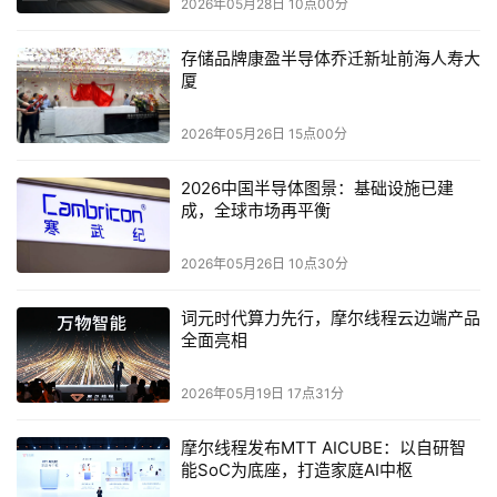
2026年05月28日 10点00分
存储品牌康盈半导体乔迁新址前海人寿大
厦
英特尔至强
6+
处理器
晶圆
（图片来源：英特尔公司）
2026年05月26日 15点00分
2026中国半导体图景：基础设施已建
成，全球市场再平衡
本文来源于DOIT传媒，文章内容仅供参考，不构成投资建议。
2026年05月26日 10点30分
词元时代算力先行，摩尔线程云边端产品
全面亮相
2026年05月19日 17点31分
摩尔线程发布MTT AICUBE：以自研智
能SoC为底座，打造家庭AI中枢