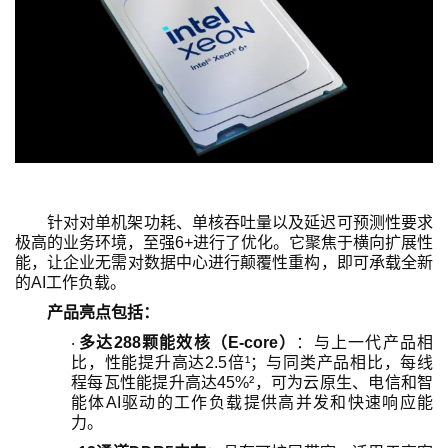
针对对单机架功耗、单核吞吐量以及延迟可预测性要求
极高的业务环境，至强
6+
进行了优化。它聚焦于横向扩展性
能，让企业无需对数据中心进行颠覆性重构，即可承载全新
的
AI
工作负载。
产品亮点包括：
多达
288
颗能效核（
E-core
）
：与上一代产品相
·
比，性能提升高达
2.5
倍
¹
；与同类产品相比，每线
程每瓦性能提升高达
45%²
，可为云原生、电信和智
能体
AI
驱动的工作负载提供高并发和快速响应能
力。