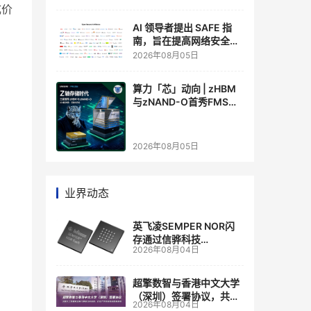
成价
AI 领导者提出 SAFE 指
南，旨在提高网络安全透
明度
2026年08月05日
算力「芯」动向 | zHBM
与zNAND-O首秀FMS
2026 ：三星把HBM叠上
GPU头顶，内存战争换了
个维度，z轴算盘的魅力
2026年08月05日
在哪？
业界动态
英飞凌SEMPER NOR闪
存通过信骅科技
2026年08月04日
AST2700 BMC认证，全
面强化其数据中心服务器
管理
超擎数智与香港中文大学
（深圳）签署协议，共建
2026年08月04日
人工智能和边缘计算联合