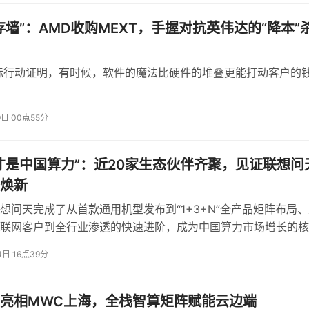
将越来越依赖于AI理解能力的深度——谁能让设备真正“读懂”
存墙”：AMD收购MEXT，手握对抗英伟达的“降本”
所提供的不只是一套算法，而是一条经过验证、可快速落地的A
发周期，打造出真正有差异化竞争力的智能产品。
际行动证明，有时候，软件的魔法比硬件的堆叠更能打动客户的
投资建议。
9日 00点55分
起才是中国算力”：近20家生态伙伴齐聚，见证联想问
焕新
想问天完成了从首款通用机型发布到“1+3+N”全产品矩阵布局
联网客户到全行业渗透的快速进阶，成为中国算力市场增长的核
4日 16点39分
亮相MWC上海，全栈智算矩阵赋能云边端