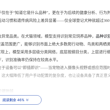
仅在于“知道它是什么品种”，更在于为后续的健康分析、行为
运动
习
惯和遗传病风险上差异显著——仅全球登记犬种就超过360
及异宠品类。在犬猫领域，模型支持识别常见饲养品种，
品种识
覆盖范围更广，能够识别市面上绝大多数爬行动物、鸟类和两栖
实现上，模型采用多层级分类网络，底层按纲目分类，上层进行
下，识别准确率仍保持在较高水平。
于设备可以“即插即识”——当宠物进入摄像头视野或感应范围
。这大幅降低了用户手动配置的复杂度，也让设备具备了真正意
关键跨越
为与情绪识别回答的则是“它在做什么”和“它感觉怎么样”。这两
阅读剩余 46%
理解的核心环节。