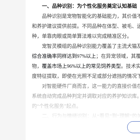
一、品种识别：为个性化服务奠定认知基础
品种识别是宠物智能化的基础能力，其价值不
和养护建议提供前提。不同品种在体型、被毛、
种，单靠肉眼或简单算法难以完成精准区分。
宠智灵模组的品种识别能力覆盖了主流犬猫
综合准确率同样达到97%以上
；在异宠领域，其
物，
覆盖市场上96%以上的常见饲养类型
。技术
度特征提取，即使在光照不足或部分遮挡的情况
对智能硬件厂商而言，这一能力的直接价值在
系统自动完成品种判定并调取对应的养护知识库
的“个性化服务”起点。
二、行为与情绪识别：从“看见”到“理解”的
如果说品种识别解决的是“它是谁”，那么行
度共同构成了宠物智能硬件从数据记录走向状态