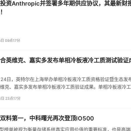
投资Anthropic并签署多年期供应协议，其最新财
！
5日 09点17分
合英维克、嘉实多发布单相冷板液冷工质测试验证
6月24日，英特尔在上海举办单相冷板液冷工质资格验证暨生态发
闭环体系
维克、嘉实多发布单相冷板液冷工质验证成果。单相冷板液冷工
的能力。传统宠物健康管理高度依赖主人观察和兽医定期检查，
，标志着液冷工质有了关键的品质标杆，让液冷算力中心的稳定
4日 23点17分
靠的保障。
、就诊成本较高，许多初期病症往往被忽略。
体系。在排泄物监测方面，模型能够识别软便、腹泻、血便、尿
双料第一，中科曙光再次登顶IO500
砂盆、宠物厕所等设备提供实时健康信号。在体表异常检测方面
生产型榜单被视为衡量存储系统真实应用价值的重要标准，也是高端
、耳道、口腔等区域的细微变化，较人工观察提前数天发现潜在