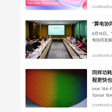
优化，使其
2026年06月2
TECNO 
能。
“算电协
6月18日
电协同发展
信运营商、
四、模组集成价值：降低AI化门槛，加速产
同领域的创
2026年06月2
对于智能硬件厂商而言，技术能力的价值最终
的发展路径
计思路，以一体化摄像机模组和端侧算法SDK为
同样功耗性
边缘推理部署、多终端适配和健康标签自定义。
程更快也
以其中一款主力模组为例，它将高清影像、A
Intel
改造，而是专为宠物场景深度定制——算法在数
与Intel
值：部分搭载该模组的设备上线后，用户日活跃度
2026年06月2
从智能摄像头、智能喂食器、智能猫砂盆到