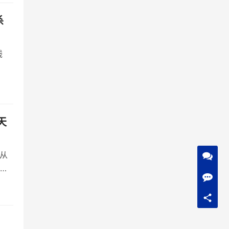
宠
杀
I能
钱
天
、从
心