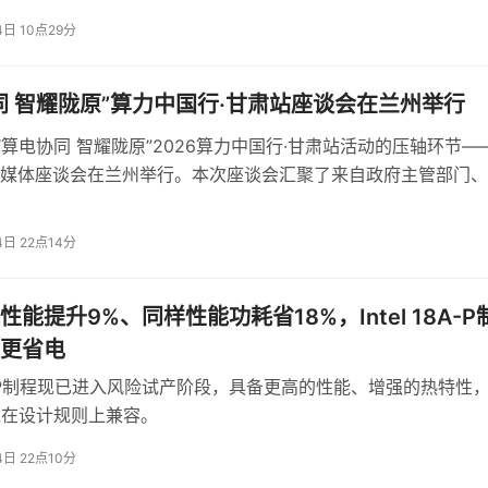
能够帮助用户更高效地完成更广泛、复杂的任务。这标志着
4日 10点29分
正加速探索"代理型 AI（Agentic AI）"在移动高频应用场景的更多
同 智耀陇原”算力中国行·甘肃站座谈会在兰州举行
，“算电协同 智耀陇原”2026算力中国行·甘肃站活动的压轴环节—
媒体座谈会在兰州举行。本次座谈会汇聚了来自政府主管部门、
电力企业、高校及行业应用企业的代表，系统梳理了甘肃在算电
品落地
新探索与实践成果，深入探讨了“十五五”时期算力与电力深度融
4日 22点14分
要体现在产品落地和商业回报上。宠智灵模组采用“端云协同”
。
主要交付形态。厂商可通过标准化的API接口快速集成，支持云
能提升9%、同样性能功耗省18%，Intel 18A-P
更省电
I宠物识别算法与全功能交互能力整合于一体，并非通用方案的
 18A-P制程现已进入风险试产阶段，具备更高的性能、增强的热特性
十万小时宠物影像样本中训练而成。实际落地数据也验证了其市
 18A在设计规则上兼容。
和平均互动频次均有显著提升，说明AI能力切实增强了用户粘
4日 22点10分
智能项圈、宠物机器人，宠智灵模组正在成为推动宠物智能硬件