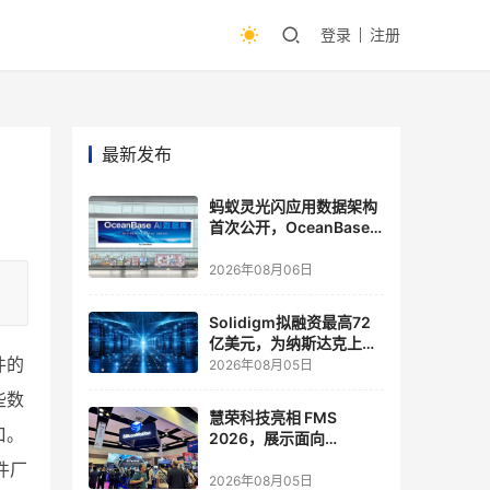
登录
注册
最新发布
蚂蚁灵光闪应用数据架构
首次公开，OceanBase
披露关键实践
2026年08月06日
Solidigm拟融资最高72
亿美元，为纳斯达克上市
做准备
件的
2026年08月05日
些数
慧荣科技亮相 FMS
口。
2026，展示面向
Agentic AI 应用的新一代
件厂
存储方案
2026年08月05日