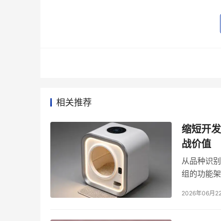
大量兽医学研究表明，超过六成的宠物健康
增加、持续舔舐身体等，往往是疾病初期的信号
行为，综合识别准确率处于行业前列。在智能项
频率等多维数据，为每只宠物建立个性化的健康
报率，使关键风险事件的捕捉率大幅提升。
情绪识别则进一步拓展了设备的理解深度。
相关推荐
奋或放松等状态。
数据显示，超过35%的犬只存
程度的分离焦虑
，对于智能摄像头、宠物机器人
缩短开发
宠物的即时状态选择不同的互动方式——例如在
战价值
互动的接受度和有效性。
从品种识别
组的功能架
2026年06月2