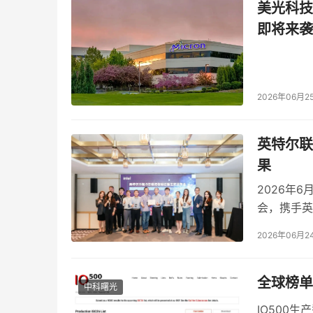
美光科技
即将来袭
2026年06月2
英特尔联
果
2026年
三、健康识别：构建“预警—识别—分析”的
会，携手英
健康识别是宠智灵模组最具深度和商业价值
验证的完成
2026年06月2
行有了更可
物无法用语言表达不适，加之兽医资源分布不均
宠智灵模组从多个维度构建了一套健康识别
全球榜单
中科曙光
常等常见异常状态，准确率可靠，能够为智能猫
IO500
过连续视频分析，系统可捕捉到宠物皮毛、眼部