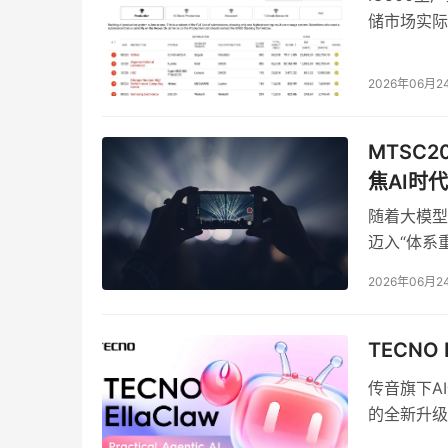
储市场实际
题。
更深层的健康评估则依托于宠智灵积累的大
2026年06月2
口腔、舌面、皮肤五大重点区域。模型可检测眼
颜色异常，以及皮肤红斑、脱毛、湿疹等病灶，
MTSC
更重要的是，行为感知与健康识别的结合形
焦AI时
时排泄物出现异常，便会自动生成风险提示，建议
随着大模型
“判断这意味着什么”，切实提升了设备的实用价
迈入“体系
用的可信评
2026年06月2
心命题，都
测试开发大
TECNO 
传音旗下AI
的全新升级
边界从局限