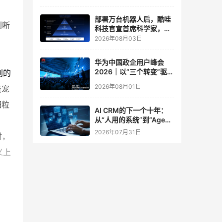
实验室
部署万台机器人后，酷哇
判断
科技官宣首席科学家，要
让世界模型交付生产力
2026年08月03日
华为中国政企用户峰会
2026｜以“三个转变”驱动
别的
服务体系全面升级
2026年08月01日
类宠
细粒
AI CRM的下一个十年：
从“人用的系统”到“Agent
调用的底座”
2026年07月31日
时，
义上
个维