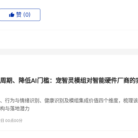
异常会率先体现在行为变化上——活动量下降、饮水频率异常、
赞 (
0
)
。宠智灵模组能够识别进食、饮水、玩耍、睡眠、排泄等数十种
圈场景中，系统通过六轴传感器持续采集运动姿态、活动幅度和
基线。当数据显著偏离个体基线时触发预警，这一机制有效降低
模组通过神态、尾巴摆动与动作幅度综合判断宠物的紧张、焦虑
在分离焦虑症状，大约20%至40%的宠物犬在生命周期内会出现不
和远程互动设备厂商而言，情绪识别能力的加入意味着设备能够
周期、降低AI门槛：宠智灵模组对智能硬件厂商的
宠物焦虑时播放安抚音乐，在兴奋时启动游戏模式——从而显著
、行为与情绪识别、健康识别及模组集成价值四个维度，梳理该
构与落地潜力
2日 00点00分