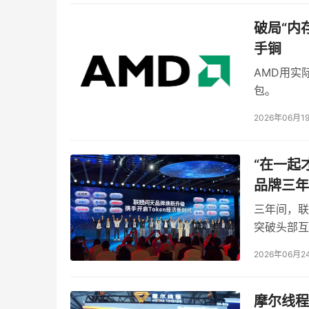
的重要技术底座。未来，宠物智能硬件之间的竞争
破局“内
物，谁就能在下一轮市场竞争中占据主动。宠智灵
手锏
力体系，帮助厂商以更低的研发成本、更短的开
AMD用实
包。
本文来源于DOIT传媒，文章内容仅供参考，不构成
2026年06月1
​“在一
品牌三年
三年间，联
突破头部互
驱动力。
2026年06月2
摩尔线程