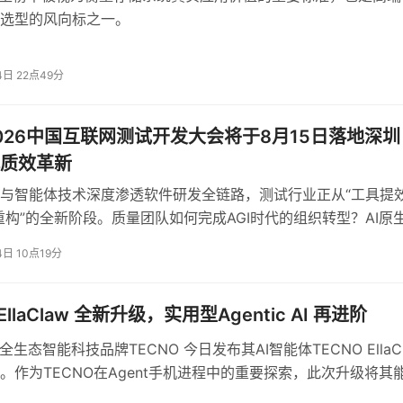
选型的风向标之一。
规模宠物医学图像样本和数百种疾病标签体系，覆盖了眼部、耳
4日 22点49分
部红血丝、角膜浑浊，耳道耳螨与红肿，口腔牙石与牙龈出血，
综合识别准确率达到临床可用水平。
2026中国互联网测试开发大会将于8月15日落地深圳
成了一个完整的闭环：当系统发现宠物连续数天活动量明显下降
代质效革新
用户关注或就医。这种能力让智能硬件从“记录发生了什么”升
与智能体技术深度渗透软件研发全链路，测试行业正从“工具提效
值。
重构”的全新阶段。质量团队如何完成AGI时代的组织转型？AI原
测体系如何搭建？Agent驱动的测试执行将走向何方？这些行业
4日 10点19分
将在2026年8月15日于深圳举办的MTSC2026第十五届中国互
会上集中呈现。
EllaClaw 全新升级，实用型Agentic AI 再进阶
全生态智能科技品牌TECNO 今日发布其AI智能体TECNO EllaC
。作为TECNO在Agent手机进程中的重要探索，此次升级将其
于系统内置应用的自主操作，拓展至跨应用智能协同与设备级全