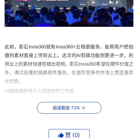
Insta360
Insta360+
此前，影石
就有
云相册服务，能帮用户把拍
AI
摄的素材直接上传到云上。这次的
剪辑功能则更进一步，利
Insta360
用云上的素材快速剪辑出视频。影石
希望在
硬件价值之
外
，通过
后置
的
链路软件服务
，在激烈竞争的市场上营造差异
化优势。
AI
越来越多地介入内容创作工作流
AI
如今的生成式
在媒体内容创作中扮演着越发重要的角色，很
阅读剩余 73%
AI
多人用
整理和消化内容，撰写内容草稿和润色内容，也有一
AI
些人尝试用
来筛选视频素材，剪辑、编排视频内容，给视频
加入包装。
赞 (
0
)
Insta360
影石
云存业务负责人
林思
远在亚马逊云科技中国峰会现