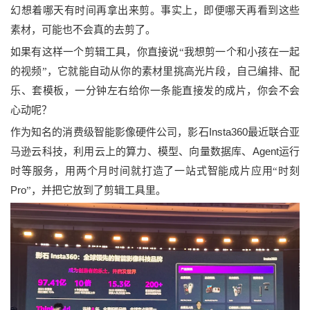
幻想着哪天有时间再拿出来剪。事实上，即便哪天再看到这些
素材，可能也不会真的去剪了。
如果有这样一个剪辑工具，你直接说
“
我想剪一个和小孩在一起
的视频
”，
它
就能
自动从你的素材里挑高光
片段，自己
编排、配
乐、套模板，一分钟左右给你一条能直接发的成片
，你会不会
心动呢？
Insta360
作为知名的消
费级智能影像硬件公司
，影石
最近联合亚
Agent
马逊云科技，利用云上的
算力、模型、向量数据库、
运行
时
等服务，用两个月时间就打造了一站式智能成片
应用
“
时刻
Pro
”
，并把它放到了剪辑工具里。