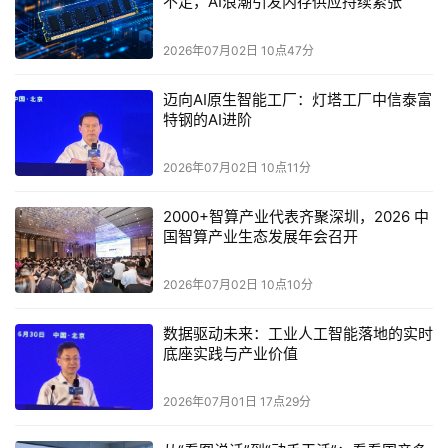
不足，AI浪潮引发内存供应持续紧张
AI
把素材自动上传到云端相册。随后，用
多模态
技术深度理解
2026年07月02日 10点47分
内容和情绪，自动筛选素材，
用户说出剪辑的要求，然后
实现
从编排到配乐成片的全流程自动化。
迈向AI原生智能工厂：灯塔工厂中信泰富
“
AI
林思远表示：
我们在自研
技术能力的基础上，结合了亚马逊
特钢的AI进阶
Agentic AI
云科技的
五层架构，利用其在算力、模型、数据、平
2026年07月02日 10点11分
Agent
‘
Pro’
台及
服务上的优势，共同构建了
时刻
功能。
“
GPU
Amazon
首先，在底层的基础设施
算力层，
采用了含有
的
2000+智算产业代表齐聚深圳，2026 中
EC2
GPU
Amazon
SageMaker AI
实例
，还有
。这层没什么悬
国智算产业生态发展年会召开
念，
提供
弹性
的
算力
资源
托管
服务
，训练和推理都在上面跑。
2026年07月02日 10点10分
Insta360
Amazon Bedrock
Amazon
模型层
，
影石
通过
调用了
Nova
Kimi
GPT
Qwen-VL
、
、
和
等模型，
模型覆盖视频、推理、
数据驱动未来：工业人工智能落地的实时
文本、视觉不同场景。
底座实践与产业价值
视频剪辑是一个需要多个模型协作的场景。
因为影像
剪辑时，
2026年07月01日 17点29分
需要
识别画面、理解情绪、生成文案
等操作，多模型
混着用
，
能在效果和
成本
之间实现更好的平衡
。