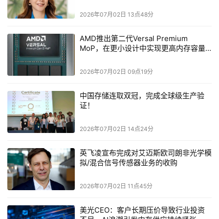
出用户想要的片子。
2026年07月02日 13点48分
AI
实话说，现在很多
一键剪辑只是看起来很花哨，但都有点模
AI
AI
板化。
林思
远称，
随着用户与
对话数据的沉淀
，
将不断进
AMD推出第二代Versal Premium
Pro
化
，用户与
时刻
的交互越多，它
越用越懂用户
，从而从一个
MoP，在更小设计中实现更高内存容量
与性能
记录工具
逐渐升级为
创作伙伴
。
2026年07月02日 09点19分
Agentic AI
利用亚马逊云科技的
五层架构
两个月即可打造完成
中国存储连取双冠，完成全球级生产验
证！
2026年07月02日 14点24分
英飞凌宣布完成对艾迈斯欧司朗非光学模
拟/混合信号传感器业务的收购
2026年07月02日 11点45分
美光CEO：客户长期压价导致行业投资
Insta360
现在，用户拿起影石
的拍摄设备拍到素材，然后设备会