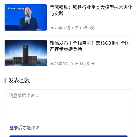
作，在短短两个多月的时间里就成功打造出了这个新功能
。
”
宝武钢铁：钢铁行业垂类大模型技术进化
“
亚马逊云科技架构师经理陈水生表示：
在这项合作中，亚马逊
与实践
Insta360
云科技与影石
进行了深度共创。从前期需求细节的探
2026年07月01日 15点21分
讨、项目周期的合理规划，到人员力量的精准投入，双方始终
紧密配合。
”
新品发布｜全栈自主！宏杉G3系列全国
Insta360
Camera
m
an
影石
想要
打造的
，是一个摄影机器人
（
）
产存储重磅登场
Camera
m
an
林思远
在演讲和采访中都反复提到了
“
（
摄影机器
2026年07月01日 11点51分
人
）
”
的概念。
在他看来，用户拿
相机
拍的时候得看着相机
，
这
就
会
错过眼前
发表回复
Insta360
的美景。
影石
希望用户可以只管拍摄，前期不需要考虑
构图，后期也不需要做任何剪辑，繁琐的剪辑可以交给
请登录后评论...
Camera
m
an
“
”
来做，希望它能提供跟专业剪辑师一样的综合解
决方案。
Insta360
这背后是影石
一个明显的转身。
此前
，外界更多将影石
登录
后才能评论
Insta360
视为一家以硬件见长的
厂商，靠全景相机
先拍摄后构图
Insta360
的新体验打开
了市场。
现在
，影石
希望依托硬件，结合