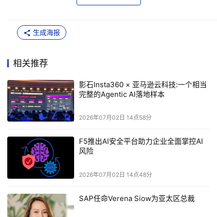
2026
Insta360
AI
场提到，在
年一季度，影石
视频剪辑
软件里
剪辑
50%
AI
功能
导出率
约为
。也就是
说，
剪辑
功能
已经
成
为不少用户
生成海报
创作里离不开的一环了。
Insta360
360
影石
旗下的影像设备很多，除了最著名的
度全景相
相关推荐
机，还有便携的广角相机，以及最近热度极高的手持的云台相
Luna Ultra
Insta360
机
。影石
也发现，用户会拍很多素材，但很
影石Insta360 × 亚马逊云科技:一个相当
完整的Agentic AI落地样本
多人没耐心剪，于是
决定推出
剪辑智能体功能。
AI
剪辑工具行当其实早就有
一键成片功能，但是过程有很多黑
2026年07月02日 14点58分
Pro
盒成分，而这次的
时刻
主张在剪辑之前加入自然语言对话功
能。
林思
远表示，这是为了
在
更了解用户意图的情况下，让用
F5推出AI安全平台助力企业全面掌控AI
风险
户以最舒服、最低门槛的形式去介入
创作流程。
常见的剪辑流程包含素材筛选、叙事逻辑构建、以及剪辑拼
2026年07月02日 14点48分
接、配乐、素材包装等流程，创作者最在乎的还是要能表达出
Pro
Insta360
想表达的内容。于是，在构建
“
时刻
”
时，影石
将这
SAP任命Verena Siow为亚太区总裁
次重点放在如何让用户以最低的成本了解用户的意图，然后产