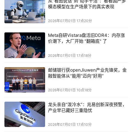
从“看图说话”到“动手干活”：看看国产多
Amazon
S3 Vectors
RAG
Amazon
数据层
使用了
、
以及
模态模型在生产场景下的真实表现
OpenSearch
的组合
，
除了存数据，还对数据做向量化处理，这
2026年07月01日 17点20分
样就能
让系统
认识这些数据，在需要的时候，就
能快速从一堆
视频里把
创作者要找的内容给
拎出来
了
。
Meta自研Vistara盘活旧DDR4：内存涨
Agentic
Amazon
Bedrock AgentCore
平台层，用
来实现剪辑的规
价潮下，大厂开始 "翻箱底" 了
模化运行，支持多个用户同时处理多个智能剪辑任务。它能把
2026年07月01日 17点18分
100
30
1
个
并发的处理时间，从
分钟压到
分钟
，从而
轻松应对流
量激增与高并发场景。
邮储银行获openJiuwen产业先锋奖，金
Agents
Insta360
AI
最后的
层，影石
采用亚马逊
云科技
的
开发平台
融智能体从“能用”迈向“好用”
Kiro
Agent
来开发出来这个
，做到不用任何人工编辑，不到一分
2026年07月01日 10点18分
钟从拍摄到出片。
Insta360
依托
五层
架构
，影石
只花了两月就把功能做出来了。
龙头亲自“泼冷水”：兆易创新深夜预警，
林思远表示
：
“
亚马逊云科技
不仅有
领先
的技术
优势
，还在成本
产业早已藏好三重隐忧
优化上提供了很大帮助。在这次合作中，
亚马逊云科技
还
提供
2026年07月01日 17点10分
AI
了一支懂
、懂影像的交叉领域专业人才队伍，双方深入合