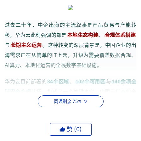
过去二十年，中企出海的主流叙事是产品贸易与产能转
移，华为云此刻强调的却是
本地生态构建
、
合规体系搭建
与
长期主义运营
。这种转变的深层背景是，中国企业的出
海需求正在从简单的IT上云，升级为需要覆盖数据合规、
AI算力、本地化运营的全栈数字基础设施。
华为云目前部署的
34个区域
、
102个可用区
与
140余项全
球安全合规认证
，构成了一个关键事实。中国云厂商的全
阅读剩余 75%
球化竞争，不再局限于价格与服务响应，而是进入了以合
规资质和本地深耕为壁垒的深水区。快手在拉美、金山办
公在全球协同办公的落地案例，说明中国云正在从跟随者
赞 (
0
)
变为出海企业的引路人。这背后更大的产业图景是，伴随