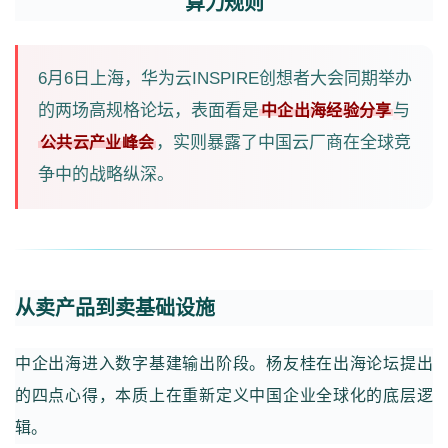
算力规则
6月6日上海，华为云INSPIRE创想者大会同期举办
的两场高规格论坛，表面看是
与
中企出海经验分享
，实则暴露了中国云厂商在全球竞
公共云产业峰会
争中的战略纵深。
从卖产品到卖基础设施
中企出海进入数字基建输出阶段。杨友桂在出海论坛提出
的四点心得，本质上在重新定义中国企业全球化的底层逻
辑。