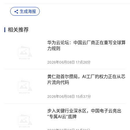
中国新能源、智能制造、互联网平台企业的全球扩张，中
国云厂商正在同步输出一套自主可控的数字底座，这种绑
生成海报
定关系一旦形成，将在全球云市场形成与AWS、Azure截
然不同的生态路径。
相关推荐
华为云论坛：中国云厂商正在重写全球算
力规则
公共云被重新定义
2026年06月08日 17点26分
黄仁勋首尔攒局，AI工厂的权力正在从芯
AI算力集约化成为国家战略级命题。周跃峰在公共云峰会
片流向代码
上的判断值得注意，AI模型参数规模激增，公共云凭借集
约化建设优势，成为中小企业获取先进算力的最佳基础设
2026年06月08日 15点37分
施。这句话的潜台词是，AI时代算力需求的爆发式增长，
步入关键行业深水区，中国电子云亮出
正在倒逼中国云计算产业从分散的私有云、混合云部署，
“专属AI云”底牌
向
集约化的公共云架构
收敛。