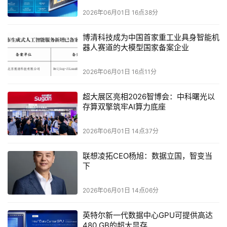
音质表现，成功通过QQ音乐臻品音质认证。在使用QQ音乐
2026年06月01日 16点38分
时，三星Galaxy Buds4 与三星Galaxy Buds4 Pro可以播放
博清科技成为中国首家重工业具身智能机
QQ音乐臻品曲库中的无损音源，高达24-bit/96kHz采样率解
器人赛道的大模型国家备案企业
析的音源传输，为音乐爱好者带来更佳的聆听体验。三星还
将与QQ音乐展开深度合作，共同打造从硬件解码到音源传
2026年06月01日 16点11分
输的全链路定制化的产品解决方案。
超大展区亮相2026智博会：中科曙光以
智能互联
功能丰富
存算双擎筑牢AI算力底座
对于那些使用着三星Galaxy智能手机或其他Galaxy智
2026年06月01日 14点37分
能设备的用户，三星Galaxy Buds4系列还能够实现开盖即
联想凌拓CEO杨旭：数据立国，智变当
连，无需复杂的连接配对操作即可连接使用。同时使用多个
下
三星Galaxy设备的情况下，耳机还支持根据实际使用需要在
不同设备间自动切换音频信号——当用户使用三星Galaxy平
2026年06月01日 14点06分
板电脑沉浸娱乐或投入于创作，忽然来电话时音频会快速切
换至三星Galaxy智能手机接听来电，通话结束后，设备则会
英特尔新一代数据中心GPU可提供高达
480 GB的超大显存