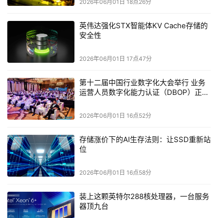
2026年06月01日 18点26分
英伟达强化STX智能体KV Cache存储的
安全性
2026年06月01日 17点47分
第十二届中国行业数字化大会举行 业务
运营人员数字化能力认证（DBOP）正式
启动
三星Galaxy Buds4系列支持24-bit/96kHz高解析音频，
2026年06月01日 16点52分
通过三星音频编解码技术（SSC）忠实保留原始录音中的海
量信息；配合智能优化的数据传输，有效减少可闻失真与音
存储涨价下的AI生存法则：让SSD重新站
位
频中断现象，确保聆听始终稳定流畅。配置方面，三星
Galaxy Buds4搭载11毫米宽频扬声器；三星Galaxy Buds4
2026年06月01日 16点58分
Pro搭载宽幅极窄边低音单元+平面高音单元的双路扬声器，
低音深潜有力、高音通透不失细节，声场自然且沉浸。
装上这颗英特尔288核处理器，一台服务
器顶九台
三星Galaxy Buds4与三星Galaxy Buds4 Pro凭借卓越