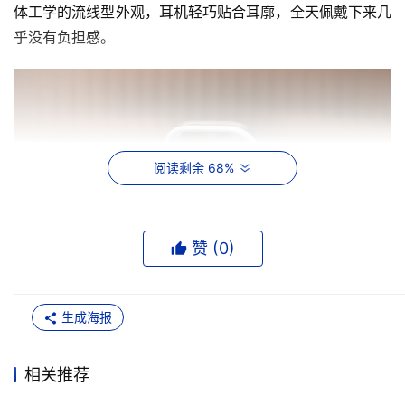
体工学的流线型外观，耳机轻巧贴合耳廓，全天佩戴下来几
乎没有负担感。
阅读剩余 68%
赞 (
0
)
生成海报
根据用户的不同需求，三星Galaxy Buds4和Galaxy
相关推荐
Buds4 Pro在佩戴方式上各有侧重：三星Galaxy Buds4采用
开放式设计，能实现全天候的持久舒适佩戴；三星Galaxy