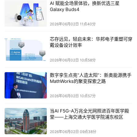
AI 赋能全场景体验，换新优选三星
Buds4 Pro采用入耳式设计，物理隔音更彻底，沉浸感更
Galaxy Buds4
强，适合追求极致听感的用户。
2026年06月02日 11点40分
芯存远见，轻启未来：华邦电子重塑可穿
戴设备设计效率
2026年06月02日 10点58分
数字孪生点亮“人造太阳”：新奥能源携手
MathWorks的聚变探索之路
2026年06月02日 10点57分
当AI F5G-A万兆全光网照进百年医学殿
堂——上海交通大学医学院浦东校区
外观方面，产品也延续了三星Galaxy Buds系列标志性
的刀锋美学——升级的刀锋饰面耳机柄在捏合控制区域采用
2026年06月02日 09点38分