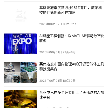
了触觉识别区，手指一碰就知道位置，不用摘下耳机就能盲
基础设施季度营收涨181%背后，戴尔科
操。配备高透光率透明视窗的充电盒小巧精致，透过半透明
技的存储创新还在加速
的充电盒盖，就可以看到两只精巧耳机收纳其中，让佩戴出
行自在从容。
2026年06月02日 09点32分
动听音效
安静降噪
AI赋能工程创新：以MATLAB驱动数智化
转型
不仅设计时尚、佩戴舒适，三星Galaxy Buds4系列的
降噪体验同样出色。增强的ANC（主动降噪）算法能依据
2026年06月01日 22点48分
您的耳型与佩戴状态，有效屏蔽从交通噪声到日常环境噪音
英伟达发布面向物理AI的开源智能体工具
在内的多种干扰。无论是地铁车厢里持续的低频轰鸣，还是
和技能集合
街头此起彼伏的人声，开启降噪之后，嘈杂便被推远。三星
Galaxy Buds Pro更进一步，搭载增强型实时自适应ANC与
2026年06月01日 18点30分
增强型自适应均衡器，还支持自适应噪音控制、语音检测与
警报检测功能，降噪体验更加出众。
台积电已在多个环节用上了英伟达的AI加
速平台