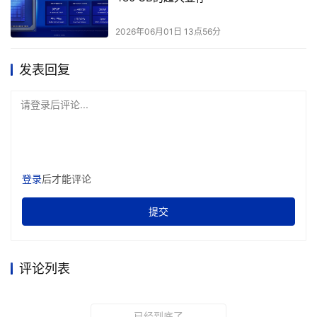
自动切换回通话前的音频信号。
2026年06月01日 13点56分
发表回复
请登录后评论...
上班路上接个电话、线上开会时戴耳机发言——在通话
场景下，三星Galaxy Buds4系列搭载6颗高灵敏麦克风，配
登录
后才能评论
合基于深度神经网络（DNN）的智能方案，可精准识别人
声、剥离环境杂音。在高达16kHz频率的超宽带（SWB）
提交
技术加持下，三星Galaxy Buds4系列与三星Galaxy智能手
机能够稳定传输清晰的人声信号，带来沉浸的通话与聆听体
评论列表
验，即使身处早高峰的地铁站台或人声嘈杂的咖啡厅，交流
依然清晰流畅。
已经到底了