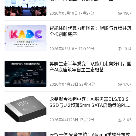
2026年05月19日 17点27分
1967
智能体时代算力新图景：鲲鹏与昇腾共筑
全栈创新底座
2026年05月18日 17点20分
1314
昇腾生态半年蜕变：从能用走向好用，国
产AI底座筑牢自主生态根基
2026年04月28日 22点14分
1767
永铭聚合物钽电容：AI服务器E1.S/E3.S
SSD与U.2超薄5mm SATA启动盘的PLP
电容选型分析
2026年04月28日 17点12分
2106
云智一体 安全护航：Akamai重构分布式