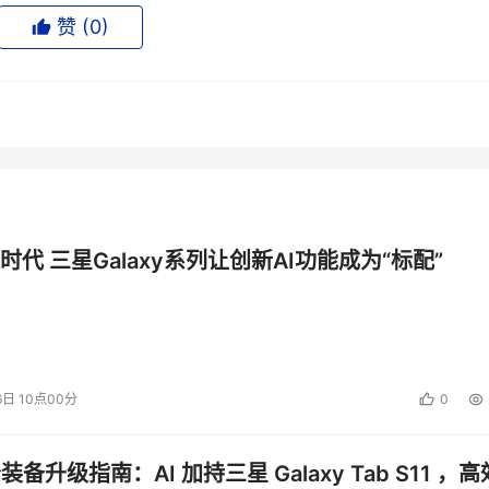
赞 (
0
)
acebook、GoogleEarth、网真系统、移动视频等为代表的视频
70%的年增长速度发展，对未来网络提出了近乎无止境的带宽需
着业务拓展而逐步扩展端口数、端口速率，从而提高端口容量。
持网络资源虚拟化，支持集群系统等。
标，交换机的交换容量相当于汽车的排量指标。新一代机架式数
时代 三星Galaxy系列让创新AI功能成为“标配”
统更高达几十Tbps。端口容量则指产品当前版本所能提供的最大网
得出，表征了产品当前实际所能支持的线速转发能力。同样交换
容量;同样交换容量的产品，由于交换架构总开销不同，所能支持
6日 10点00分
0
网端口之外，还要求每槽位能平滑支持一到多个40Gbps和
跃。
公装备升级指南：AI 加持三星 Galaxy Tab S11 ，高