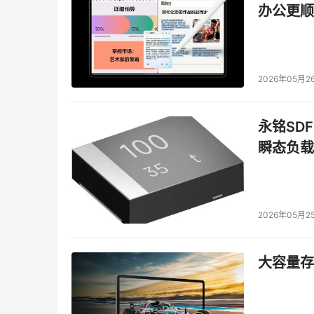
3、 转发性能
办公更顺
线速转发性能：通常是指64字节小包的线速转发
节小包要求系统在单位时间内处理更多的报文数
包;Pair模式、Full Mesh模式都能线速转发。
2026年05月2
转发时延及时延抖动：目前存储转发技术的端口到
永铭SDF
through转发时延可达到1微秒以下，主要用
瞬态负载
性、时延可预测性，VoIP、视频等实时业务通
4、 业务调度和精细化QoS
2026年05月2
近年来带宽需求的年增长达到50～70%，而带
有业务提供足够的带宽，从而导致实际的网络是一
即根据不同用户不同业务的SLA要求，提供相应
大容量存储
指标承诺。
业务调度和队列(Scheduling & Queui