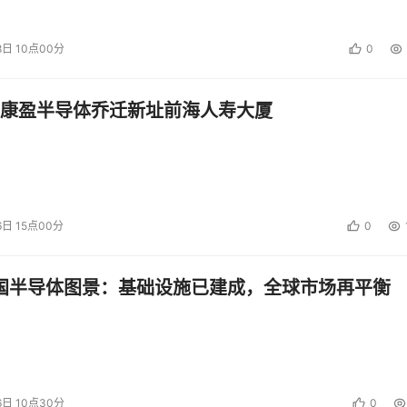
个车道，有单一圆形红绿灯的十字路口，比没有红绿灯有大幅改
车道(左转、直行、右转)，红绿灯由三个对应的方向指示箭头
8日 10点00分
0
高、更加有序了。
康盈半导体乔迁新址前海人寿大厦
度器。队列越多，就可以对流量进行更精细化的管理和调度，使
头阻塞。队列越多，调度器也越复杂，设计复杂度也高，有的设
目也是网络设备的关键指标之一，一般设备支持十几、几十到几百条
。
6日 15点00分
0
ering)：与业务调度紧密相关的就是流分类和缓存。流分类是对不同用户和
有缓存或缓存太小，再好的调度也形同虚设或大打折扣。随着应
中国半导体图景：基础设施已建成，全球市场再平衡
搜索业务)，足够大的缓存对新一代数据中心至关重要。
够自动检测到，并对故障进行隔离，从而让系统功能性能不受损
冗余性(Redundancy)和容错性(Fault Tolerance)。采用与主控
6日 10点30分
0