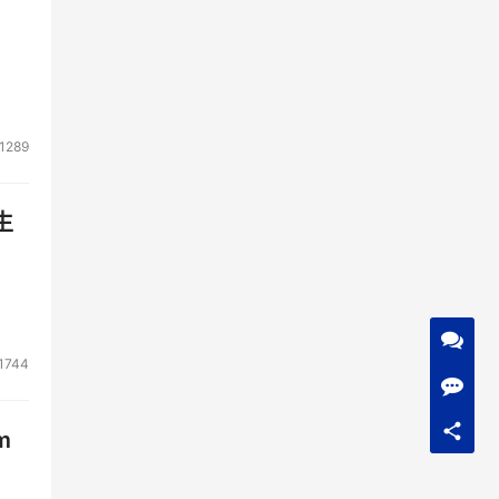
1289
生
以做
1744
m
。为
容量