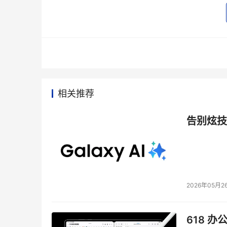
2、 大容量及高扩展性(Capacity & Scalability)
超宽带时代正在来临，以Youtube、iTunes、F
音频流、社交网络、P2P、多媒体等业务正以约
要求交换机具有大容量和优异的可扩展性，即随
性还包括能根据业务需要扩展新的端口类型，支
相关推荐
作为衡量系统交换能力和未来可扩展能力关键指
告别炫技
心交换机交换容量在1～10Tbps级别，集群系
口容量，由网络端口速率乘以相应的线速端口数
的产品，在不同版本和阶段，可能有不同的端口
口容量也会不同。
2026年05月2
端口速率：新一代架构要求除支持千兆、万兆以太
100Gbps端口，这是带宽发展过程中一个质的飞
618 办