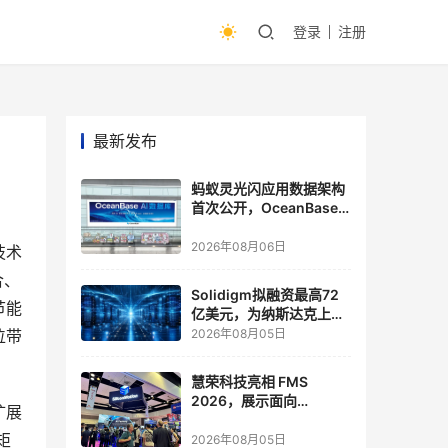
登录
注册
最新发布
蚂蚁灵光闪应用数据架构
首次公开，OceanBase
披露关键实践
2026年08月06日
技术
合、
Solidigm拟融资最高72
节能
亿美元，为纳斯达克上市
做准备
位带
2026年08月05日
慧荣科技亮相 FMS
2026，展示面向
扩展
Agentic AI 应用的新一代
矩
存储方案
2026年08月05日