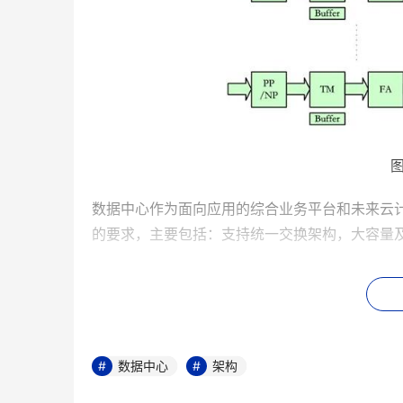
数据中心作为面向应用的综合业务平台和未来云
的要求，主要包括：支持统一交换架构，大容量及
1、 支持统一交换架构(Unified Switch Fabric)
数据中心目前存在相对独立的三张网：数据网(Dat
合和服务提供、简化管理、降低建设成本和运营
数据中心
架构
扩展和支持FCoE、FC等接口及其转发，从而与存储网络无缝
强型以太网等新型接口，使以太网从传统的“尽力而为(Bes