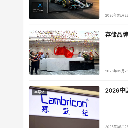
故，谈不上QoS。粗放式调度就像每个方向有一
但容易阻塞。而精细化调度则好比每个方向有三个
2026年05月2
(左转、直行、右转箭头)，这种调度显然效率更
存储品牌
在交换机里，车道就好比队列，红绿灯就好比调
同出口、不同优先级的业务转发互不影响，消除
支持层次化调度(H-QoS)。所能支持队列数
不等，少数高端产品可以支持1K、十几K或几十K
2026年05月2
流分类和缓存(Classification & Buff
进行识别然后映射到不同的优先级和队列。而没
2026
来越复杂，流量突发越来越大，越来越频繁(比如
半导体
5、 交换架构的弹性(Resiliency)
弹性是指部件出现故障、或人为操作失误时，能
尽可能少受损失(Graceful Degradation)。包括
2026年05月2