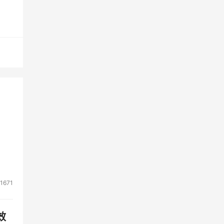
流、
求。
扩展
据中
络端
容量
的端
1671
效