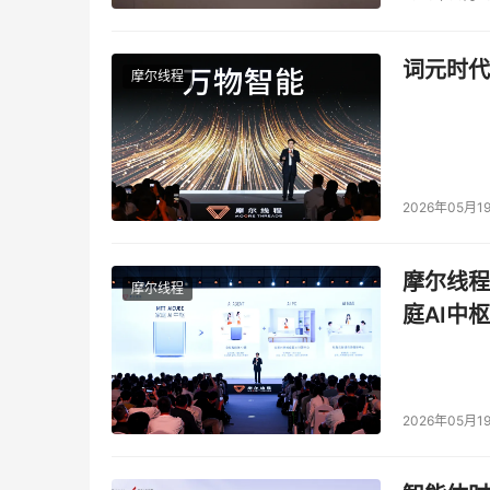
理上独立的N+1交换网板，即转发平面和控制平
词元时代
二、 传统的基于CIOQ的Crossbar交换架构
摩尔线程
基于CIOQ的Crossbar交换架构在上世纪90
芯片，每个Crossbar芯片通过交换网端口FP(F
交FA端口;业务调度通常采用集中仲裁器，连到所有
2026年05月1
器报告出口拥塞情况。一次典型的交换过程包含三
(Request to transmit);(2)仲裁器根据输出
过交换网转发到输出端口。
摩尔线程
摩尔线程
庭AI中枢
在入口方向，缓存采用VoQ(Virtual outpu
务流分配相应的队列，对入口流量进行缓冲。在
之为CIOQ(Combined Input Output Queu
2026年05月1