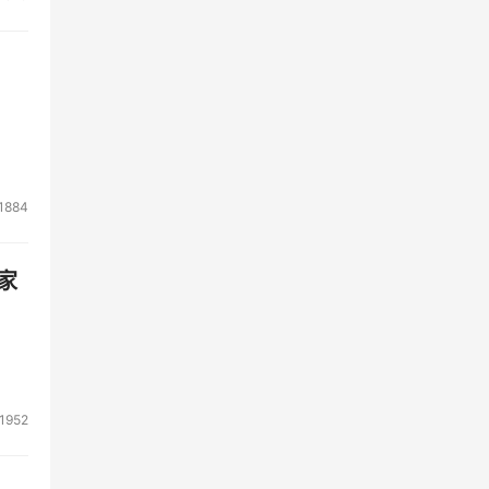
ar
应的
裁
1884
送
业务通
家
的业
此称
1952