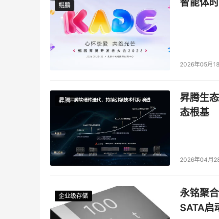
智能体时
鲲鹏
鲲鹏
2026年05月1
昇腾生态
昇腾
态根基
图2 基于
由于是集中调度，所以仲裁器的调度算法复杂度
2026年04月2
到精确调度。
永铭聚合物
由于是粗放型调度，所以在出口方向需要放一个比
企业级存储
企业级存储
企业级存储
企业级存储
SATA
了充分利用出口缓存，需要提高系统加速比，加速