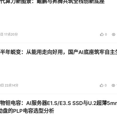
代算力新图景：鲲鹏与昇腾共筑全栈创新底座
8日 17点20分
0
半年蜕变：从能用走向好用，国产AI底座筑牢自主
CIOQ的Crossbar交换架构
很高，性能扩展性较差，系统容量大时调度器容易形成瓶颈，难
8日 22点14分
0
钽电容：AI服务器E1.S/E3.S SSD与U.2超薄5m
较大的缓存，并做进一步调度，以支持粒度更细的系统级QoS
启动盘的PLP电容选型分析
比通常达到1.6～2，提高加速比意味着系统能支持的有效端口