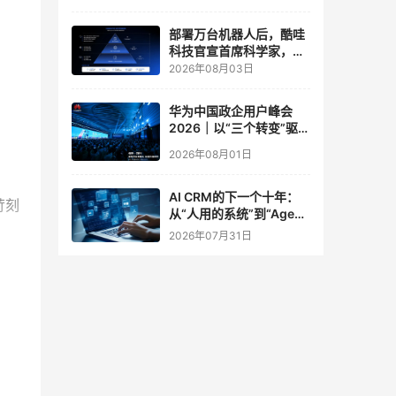
实验室
部署万台机器人后，酷哇
科技官宣首席科学家，要
让世界模型交付生产力
2026年08月03日
华为中国政企用户峰会
2026｜以“三个转变”驱动
服务体系全面升级
2026年08月01日
AI CRM的下一个十年：
苛刻
从“人用的系统”到“Agent
调用的底座”
2026年07月31日
务整
便地
)增