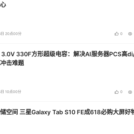
心
能力，表征了系统处理报文头的能力，在相同的端口流量下，64
。转发性能还要关注线速一致性，即大包小包都能线速，都不丢
6日 20点00分
0
端口时延在几微秒到几十微秒，可满足绝大多数应用场合。Cut
 3.0V 330F方形超级电容：解决AI服务器PCS高di/
于少数对时延非常敏感的紧耦合高性能计算。时延抖动则指时延的一
冲击难题
常要求低时延和时延一致性。
5日 10点00分
0
宽供给年增长通常在30%。资源总是有限的，不可能给所有用户、
个存在拥塞的网络。网络设备需要提供更完善和精细的QoS支
有保证或可预测的带宽、丢包率、突发缓存能力、时延、时延抖
空间 三星Galaxy Tab S10 FE成618必购大屏好
ng)：没有业务调度的交换架构就像没有红绿灯的十字路口，容易发生碰撞