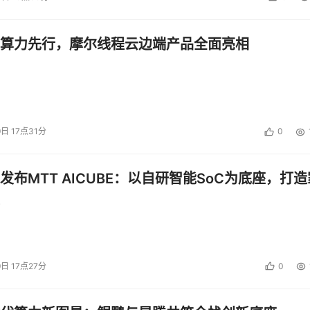
面物理上分离有利于进一步提高系统的弹性。
算力先行，摩尔线程云边端产品全面亮相
年代出现。如图2所示，该架构包含一到多个并行工作的无缓存Crossb
abric Port)连接到所有输入端口对应的FA端口和所有输出端口对
的输入输出FA芯片和Crossbar芯片;出口FA定时或实时地向仲
9日 17点31分
0
个步骤：(1)输入端口发送业务前，入口FA先要向仲裁器请求发
端口队列拥塞情况，给入口FA发送允许发送(Request granted);(3)
发布MTT AICUBE：以自研智能SoC为底座，打造
t Queuing：虚拟输出队列)方式给到不同目的输出端口、不同优先级
出口方向，也有一个缓存，用以吸收交换网过来的突发流量。因
ing：组合输入输出队列)。
9日 17点27分
0