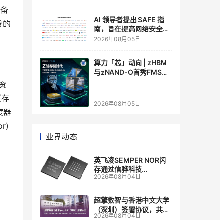
设备
AI 领导者提出 SAFE 指
发的
南，旨在提高网络安全透
明度
2026年08月05日
算力「芯」动向 | zHBM
与zNAND-O首秀FMS
2026 ：三星把HBM叠上
资
GPU头顶，内存战争换了
缓存
个维度，z轴算盘的魅力
2026年08月05日
在哪？
度器
r)
业界动态
英飞凌SEMPER NOR闪
存通过信骅科技
2026年08月04日
AST2700 BMC认证，全
面强化其数据中心服务器
管理
超擎数智与香港中文大学
（深圳）签署协议，共建
2026年08月04日
人工智能和边缘计算联合