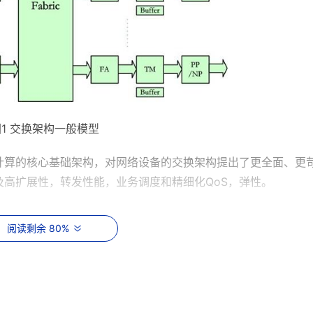
图1 交换架构一般模型
计算的核心基础架构，对网络设备的交换架构提出了更全面、更
高扩展性，转发性能，业务调度和精细化QoS，弹性。
阅读剩余 80%
a)、存储网(SAN)和高性能计算网(HPC)。为了便于未来的业
维护成本，三网将逐步走向融合。要求网络设备的交换架构能方
融合;支持CEE(Convergence Enhanced Ethernet
t-effort)”变成更为成熟的“无损网络(Lossless)”。