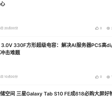
磁带之前，磁盘的存储密度要高于磁带，当时这些高密度产品的推出
心
像在政治上：如果你不断地歪曲事实，那么人们总会或多或少地
些宣言背后的细节和信息。
非常重要，但是它重要的次数往往超过人们愿意相信的程度。我
6日 20点00分
0
什么他们要采取这样的立场和发出这样的声明。我和磁带消亡论
不面对所有这些事实，而是挑选他们所愿意面对的那些事实。你可
 3.0V 330F方形超级电容：解决AI服务器PCS高di/
这么看。技术很少会长时间遵循一条直线规律(摩尔定律算是一个
冲击难题
界里，但是人们看起来总是希望事情按他们所想的那样发展。
象。记住，细节决定一切(至少经常如此)。
5日 10点00分
0
投资建议。
空间 三星Galaxy Tab S10 FE成618必购大屏好