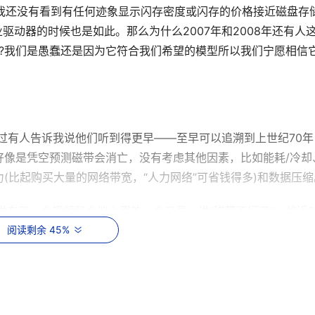
，我还没有看到有任何迹象显示闪存密度或闪存的价格接近磁盘存
业驱动器的时候也是如此。那么为什么2007年和2008年还有人
?我们是愚蠢还是因为它符合我们希望的模型所以我们宁愿相信它
不过有人告诉我说他们听到得更早——至早可以追溯到上世纪70年
好像是凭空预测磁带会消亡，没有考虑其他因素，比如能耗/冷却
(比起购买大量的网络带宽，“人力网络”可省钱得多)和数据压缩
发布了一个视频和会议上用的一个口号，说“磁带不行了”。将近2
经完了。为什么一些存储厂商总是说磁带完了，而事实明显是磁
阅读剩余 45%
显增长?还是回到我的问题：是他们认为我们愚蠢，还是说他们认
他们认为我们还没有进化到可以记住上次发生的事情或信息没有从