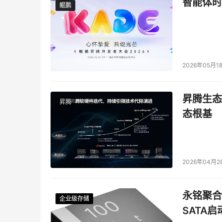
智能体时
鲲鹏
鲲鹏
2026年05月1
昇腾生态
昇腾
态根基
2026年04月2
永铭聚合物
企业级存储
企业级存储
企业级存储
企业级存储
SATA