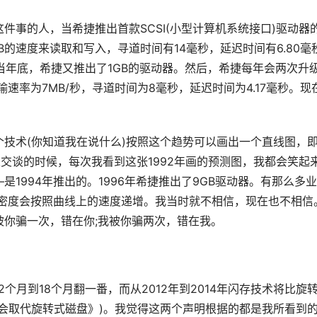
件事的人，当希捷推出首款SCSI(小型计算机系统接口)驱动器
B的速度来读取和写入，寻道时间有14毫秒，延迟时间有6.80毫
。当年底，希捷又推出了1GB的驱动器。然后，希捷每年会两次升
输速率为7MB/秒，寻道时间为8毫秒，延迟时间为4.17毫秒。现
技术(你知道我在说什么)按照这个趋势可以画出一个直线图，
人交谈的时候，每次我看到这张1992年画的预测图，我都会笑起
是1994年推出的。1996年希捷推出了9GB驱动器。有那么多
储密度会按照曲线上的速度递增。我当时就不相信，现在也不相信
你骗一次，错在你;我被你骗两次，错在我。
个月到18个月翻一番，而从2012年到2014年闪存技术将比旋
会取代旋转式磁盘》)。我觉得这两个声明根据的都是我所看到