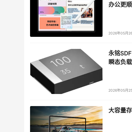
子。直到最近IBM和Oracle推出新的企业级
办公更顺
影响一些业内人士认为磁带要消亡的判断。就好
你。在你听到那些豪言壮语之前，你要了解在这
我有一句话：细节很重要。当然，细节并不总是
2026年05月2
接受事物的表面文章，我总是试图分析和了解为
论了将近20年。当我摆事实的时候，他们从来
永铭SDF
自己的喜好挑选事实然后得出结论，但是市场不
瞬态负载
见的例外)。我们生活在一个随时变化的复杂世
下次，我会讨论服务器和文件系统领域中同样的现
2026年05月2
本文来源于DOIT传媒，文章内容仅供参考，不构成
大容量存储