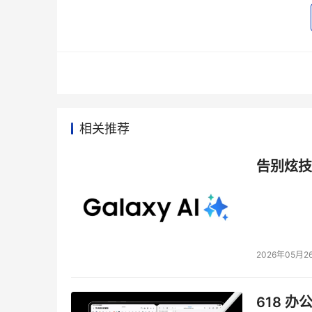
全息存储以及其他磁带/光学媒介替代技术
在90年代早期，数百万美元的资金被投入到全息
年代末期，一家名为Terastor的公司声称这项技
次，为一位客户进行技术评估。我当时认为这项
我的理解是，他们当时弄了一些可以运行的部件
相关推荐
这家公司破产，他们花掉了投资人8亿美元的钱
很酷的技术。6年前，同样的事情再次发生。InPh
告别炫技
的目的也是替代磁盘和其他光学媒介。我为了两个客
发人员，但是他们从来没能够让产品进入生产阶
心祝愿他们能够成功，一些人还抱着很大希望。
再告诉我一遍这篇文章的宗旨?
2026年05月2
为什么我们看起来不能从过去的案例中学到教训
功?是不是我们希望它们能够改变我们所面临的现
618 办