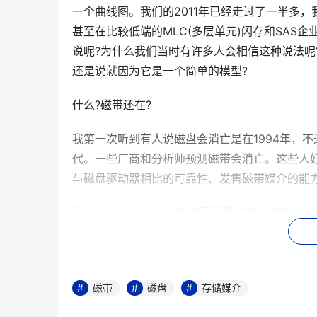
一个曲线图。我们的2011年已经走过了一半多
甚至在比较低端的MLC(多层单元)闪存和SAS企
说呢?为什么我们当时有许多人会相信这种说法呢
还是说就因为它是一个简单的模型?
什么?磁带还在?
我第一次听到有人说磁盘会消亡是在1994年，
代。一些厂商和分析师预测磁带会消亡。这些人
与磁盘驱动器相比的可靠性、发售磁带媒介的能力
最近，EMC——我一般不愿意提厂商的名字——
来，如果你和比我老的人谈论，总有人说磁带已
在活跃地发挥作用，而且在归档数据量上还有明
如果他们不断重复一句话我们就会相信了?也许
磁带
磁盘
存储媒介
一代传递给下一代?