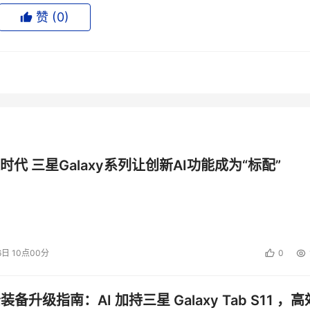
赞 (
0
)
存储的研究中，当时人们认为这个技术只要5年就可以问世。到了
术将取代磁带、CD-ROM光盘和其他存储媒介。我访问了Terasto
技术很有意思。
并拿出来展示，但是他们没办法大规模生产。从读到那篇报道开
，成果只有几个专利。坦白说，如果这个技术实现的话，那会是
ase开发全息磁盘。当然，他们的技术和Terastor不一样，但是
时代 三星Galaxy系列让创新AI功能成为“标配”
户访问过InPhase。他们谈得天花乱坠，说他们有多少优秀
段，我也不认为他们的产品具有竞争力。每个参加他们会议的人
我则不是。我告诉自己，他们也就到此为止了。
6日 10点00分
0
?我想了很多。是不是因为我们认为有些人失败的时候就有些人会
实?技术变革需要许多方面的配合才会成功。磁带就是一个很好
公装备升级指南：AI 加持三星 Galaxy Tab S11 ，高