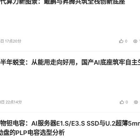
代算力新图景：鲲鹏与昇腾共筑全栈创新底座
8日 17点20分
0
半年蜕变：从能用走向好用，国产AI底座筑牢自主
8日 22点14分
0
钽电容：AI服务器E1.S/E3.S SSD与U.2超薄5m
启动盘的PLP电容选型分析