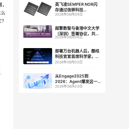
储，
英飞凌SEMPER NOR闪
存通过信骅科技
这么
2026年08月04日
AST2700 BMC认证，全
?
面强化其数据中心服务器
管理
超擎数智与香港中文大学
（深圳）签署协议，共建
2026年08月04日
人工智能和边缘计算联合
实验室
部署万台机器人后，酷哇
科技官宣首席科学家，要
让世界模型交付生产力
2026年08月03日
、
。
从Engage2025到
2026：Agent爆发这一
0年
2026年08月03日
年，AI CRM 走到哪了
带仍
为
上