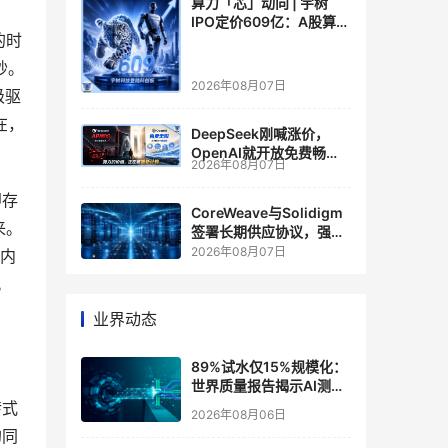
算力「芯」动向 | 宇树
IPO定价609亿：A股算力
的时
芯片供应链的狂欢与泡沫
秒。
2026年08月07日
级驱
在，
DeepSeek刚喊涨价，
OpenAI就开放免费畅
2026年08月07日
聊？大模型定价的平行宇
宙，同一天裂开了
即存
CoreWeave与Solidigm
来。
签署长期供应协议，强化
一体化人工智能云平台
2026年08月07日
业内
。
业界动态
89%试水仅15%规模化：
世界质量报告揭示AI测
试"落地鸿沟"
转式
2026年08月06日
的同