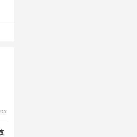
90
r两
始到
一个
他们
的研
都衷
1701
成
的例
效