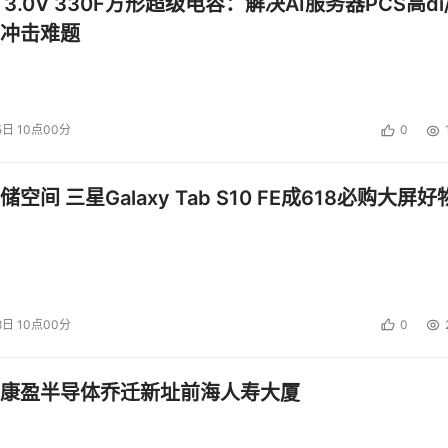
 3.0V 330F方形超级电容：解决AI服务器PCS高di/
冲击难题
5日 10点00分
0
空间 三星Galaxy Tab S10 FE成618必购大屏好
8日 10点00分
0
康盈半导体乔迁新址前海人寿大厦