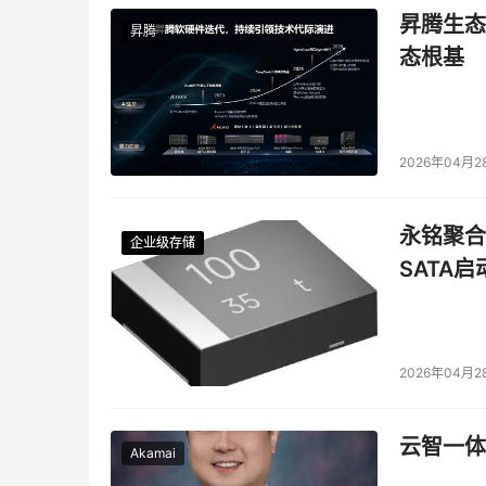
昇腾生态
昇腾
态根基
2026年04月2
永铭聚合物
企业级存储
企业级存储
企业级存储
企业级存储
SATA
2026年04月2
云智一体
Akamai