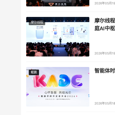
2026年05月1
摩尔线程
摩尔线程
庭AI中枢
2026年05月1
智能体时
鲲鹏
鲲鹏
2026年05月1