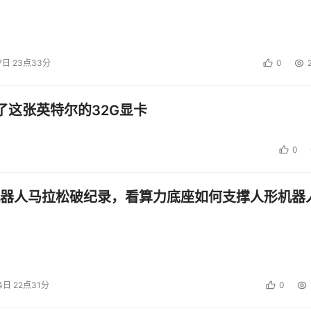
7日 23点33分
0
了这张英特尔的32G显卡
0
器人马拉松破纪录，看算力底座如何支撑人形机器
4日 22点31分
0