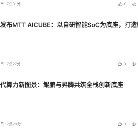
9日 17点31分
0
发布MTT AICUBE：以自研智能SoC为底座，打造
9日 17点27分
0
代算力新图景：鲲鹏与昇腾共筑全栈创新底座
8日 17点20分
0