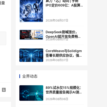
算力「芯」动向 | 宇树
销量
IPO定价609亿：A股算力
芯片供应链的狂欢与泡沫
2026年08月07日
DeepSeek刚喊涨价，
OpenAI就开放免费畅
2026年08月07日
聊？大模型定价的平行宇
宙，同一天裂开了
CoreWeave与Solidigm
签署长期供应协议，强化
一体化人工智能云平台
2026年08月07日
业界动态
89%试水仅15%规模化：
世界质量报告揭示AI测
试"落地鸿沟"
2026年08月06日