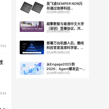
英飞凌SEMPER NOR闪
存通过信骅科技
2026年08月04日
AST2700 BMC认证，全
面强化其数据中心服务器
管理
超擎数智与香港中文大学
（深圳）签署协议，共建
2026年08月04日
人工智能和边缘计算联合
实验室
部署万台机器人后，酷哇
1703
科技官宣首席科学家，要
让世界模型交付生产力
2026年08月03日
效
从Engage2025到
2026：Agent爆发这一
2026年08月03日
年，AI CRM 走到哪了
2034