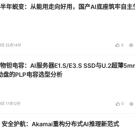
半年蜕变：从能用走向好用，国产AI底座筑牢自主
8日 22点14分
0
钽电容：AI服务器E1.S/E3.S SSD与U.2超薄5m
启动盘的PLP电容选型分析
8日 17点12分
0
 安全护航：Akamai重构分布式AI推理新范式