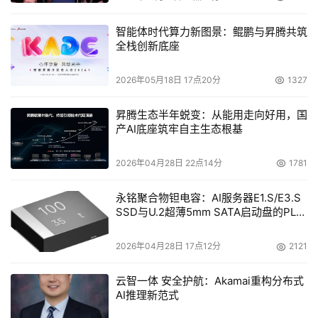
智能体时代算力新图景：鲲鹏与昇腾共筑
全栈创新底座
2026年05月18日 17点20分
1327
昇腾生态半年蜕变：从能用走向好用，国
产AI底座筑牢自主生态根基
2026年04月28日 22点14分
1781
永铭聚合物钽电容：AI服务器E1.S/E3.S
SSD与U.2超薄5mm SATA启动盘的PLP
电容选型分析
2026年04月28日 17点12分
2121
云智一体 安全护航：Akamai重构分布式
AI推理新范式