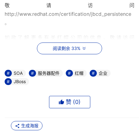
敬请访问
http://www.redhat.com/certification/jbcd_persistence
。
如欲了解更多有关红帽公司的信息，敬请访问
www.redhat.com。如欲了解更多新闻，请时常访问
阅读剩余 33%
www.press.redhat.com。
关于红帽公司（Red Hat, Inc.）
SOA
服务器配件
红帽
企业
JBoss
红帽公司是世界领先的开源解决方案提供商，标准普尔500
指数（S&P500）成员。总部设在北卡罗来纳州罗利市
赞 (
0
)
（Raleigh,NC），并且在全球各地都设有超过65家分支办
公室。在《CIOInsight》杂志的厂商价值调查报告中，红帽
连续七年被CIO评为业界企业软件最具价值厂商。红帽强大
生成海报
的操作系统平台提供经济而又高质量的技术，即红帽企业