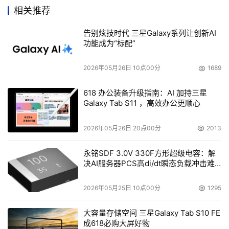
Linux (RHEL)。同时提供各种虚拟化解决方案、应用程序、
相关推荐
管理和面向服务架构（SOA），包括红帽企业虚拟化及
JBoss企业中间件。此外，红帽还为全球客户提供各种支
告别炫技时代 三星Galaxy系列让创新AI
持、培训和咨询服务。更多讯息，请浏览：
功能成为“标配”
www.redhat.com.cn。
2026年05月26日 10点00分
1689
618 办公装备升级指南：AI 加持三星
Galaxy Tab S11 ，高效办公更顺心
本文来源于DOIT传媒，文章内容仅供参考，不构成投资建议。
2026年05月26日 20点00分
2013
永铭SDF 3.0V 330F方形超级电容：解
决AI服务器PCS高di/dt瞬态负载冲击难
题
2026年05月25日 10点00分
1295
大容量存储空间 三星Galaxy Tab S10 FE
成618必购大屏好物