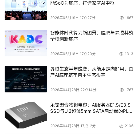
能SoC为底座，打造家庭AI中枢
2026年05月19日 17点27分
1967
智能体时代算力新图景：鲲鹏与昇腾共筑
全栈创新底座
2026年05月18日 17点20分
1313
昇腾生态半年蜕变：从能用走向好用，国
产AI底座筑牢自主生态根基
2026年04月28日 22点14分
1767
永铭聚合物钽电容：AI服务器E1.S/E3.S
SSD与U.2超薄5mm SATA启动盘的PLP
电容选型分析
2026年04月28日 17点12分
2106