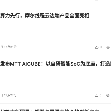
没有成功的原因是碰到了经济衰退。现在，我们已经走出了经济衰
算力先行，摩尔线程云边端产品全面亮相
储厂商们在FCoE上的作为很平庸。这种情况在美国的许多行业都
的话，那么我认为0层和1层存储可能将成为过去时，而我们可
很好的情况，不过也许是某些厂商希望的。
9日 17点31分
0
投资建议。
发布MTT AICUBE：以自研智能SoC为底座，打造
9日 17点27分
0