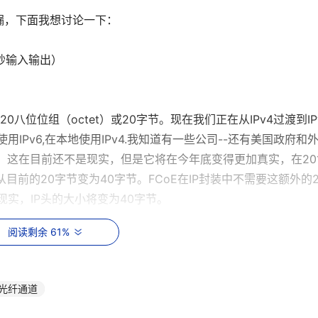
漏，下面我想讨论一下：
每秒输入输出）
小是20八位位组（octet）或20字节。现在我们正在从IPv4过渡到IPv
IPv6,在本地使用IPv4.我知道有一些公司--还有美国政府和
.当然，这在目前还不是现实，但是它将在今年底变得更加真实，在20
从目前的20字节变为40字节。FCoE在IP封装中不需要这额外的2
现实，IP头的大小将变为40字节。
阅读剩余 61%
IO性能都需要考虑文件系统。一些文件系统比另一些文件系统
OPS、数据流或进行其他测试不能让我们看到真实的文件系统的I
于大多数现代文件系统而言，瓶颈在于针对文件系统元数据的I/O
光纤通道