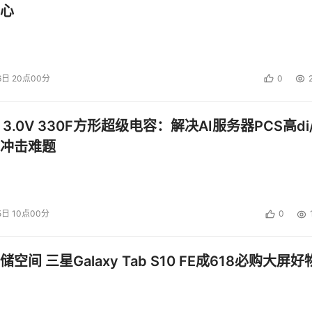
用通道空间。无论喜不喜欢，空间是很重要的。
心
6日 20点00分
0
 3.0V 330F方形超级电容：解决AI服务器PCS高di/
冲击难题
12字节增加到16384字节，在某些情况下还更高（见上表）
5日 10点00分
0
便使用通道中7.81%的带宽，而这不能改善效率，而不会改善延迟
FCoE没有额外的IP头，因此不会碰上这种渠道限制性开销。在
空间 三星Galaxy Tab S10 FE成618必购大屏好
元数据开销。也许也有一些测试已经这么做了，但是我还没有看到任
如果FCoE能够消耗更少的开销，那么iSCSI为什么如今比FC