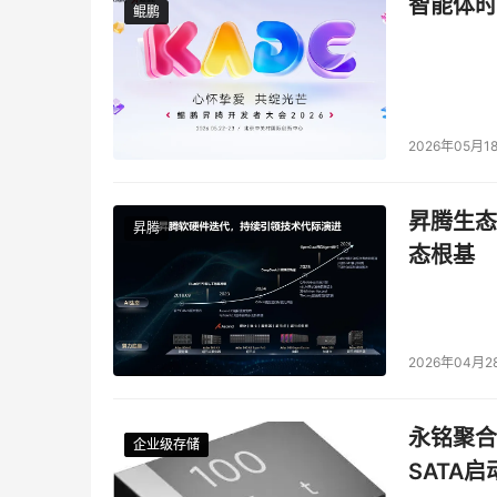
智能体时
鲲鹏
鲲鹏
2026年05月1
昇腾生态
昇腾
态根基
2026年04月2
永铭聚合物
企业级存储
企业级存储
企业级存储
企业级存储
SATA