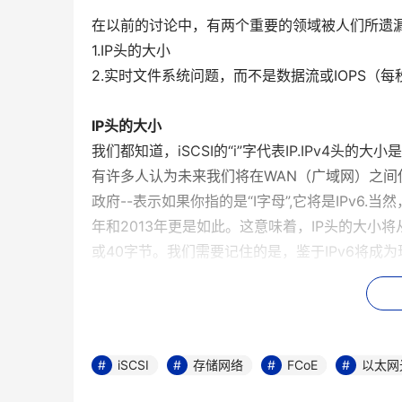
在以前的讨论中，有两个重要的领域被人们所遗
1.IP头的大小
2.实时文件系统问题，而不是数据流或IOPS（
IP头的大小
我们都知道，iSCSI的“i”字代表IP.IPv4头的大
有许多人认为未来我们将在WAN（广域网）之间使用
政府--表示如果你指的是“I字母”,它将是IPv6
年和2013年更是如此。这意味着，IP头的大小将
或40字节。我们需要记住的是，鉴于IPv6将成为
实时文件系统的问题
无论我们喜欢还是不喜欢，在真实世界中测试任何
有效率。仅仅在一个LUN（逻辑单元号）上衡量I
操作性能。我和其他人一些人多年来一直指出，对
iSCSI
存储网络
FCoE
以太网
下面我将定义元数据的范畴：