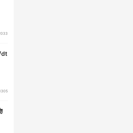
2033
dt
。坦
1305
评
物
何跨
oE