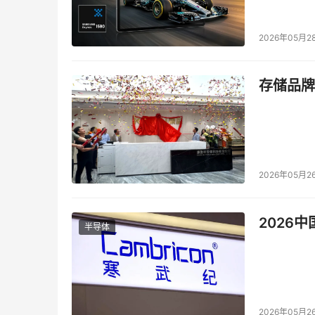
iSCSI崛起的原因
2026年05月2
如同所述，iSCSI的发展已经超过10年，开始
iSCSI并有许多iSCSI产品推向市场。同时，
存储品牌
方面，FCoE是相对新的协议，没经过几年优化。这
即使不从性能的角度来看，我也认为iSCSI会继
商们还是开发那些完全无法互操作的产品的话，F
互操作。
2026年05月2
我总是看到有些存储厂商经常搬起石头砸自己的脚
2026
半导体
势。我不认同厂商们的这种做法。不过不可否认
（比如元数据性能），性能会限制系统的扩展。
这些年，我一直在想，为什么存储行业没有做什
操作系统、文件系统和存储之间的接口。存储界
2026年05月2