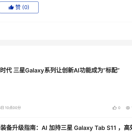
赞 (
0
)
时候读取的，可以提供文件系统的布局。有些文件系统需要不时
候定期更新。这些映射表用各种方式来表现，包括位图和多路搜
文件的属性：包括UID（用户身份）、GID（群组身份）、访问
件系统的。
时代 三星Galaxy系列让创新AI功能成为“标配”
因素。元数据瓶颈已经为许多人所知，而且随着文件数量的大幅
几乎一直是一个小型块随机I/O问题，而且在一些情况下，需要
口）和文件系统的要求。
6日 10点00分
0
公装备升级指南：AI 加持三星 Galaxy Tab S11 ，高