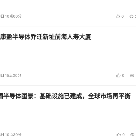
8日 10点00分
0
的时候发展得非常慢，不过在过去10年中，有许多开发人员已经熟悉
在这10年中，厂商们已经晓得如何优化主机端和目标端的协议实施。
康盈半导体乔迁新址前海人寿大厦
使得iSCSI拥有内在的优势。
续主导市场。FCoE市场上厂商的分裂不会帮助FCoE的发展。如
CoE就不会成功--我的意思是说要像现在的光纤通道那样可以完
6日 15点00分
0
。在FCoE这个例子中，厂商们所热衷的性能并不能带来市场优
中国半导体图景：基础设施已建成，全球市场再平衡
的是，存储性能确实对存储行业的生存至关重要，尤其是在关键
么事情来解决存储性能的扩展缺乏问题。我们已经缩小了应用程
少有几次通力合作，比如OSD（对象存储设备），结果合作的成
6日 10点30分
0