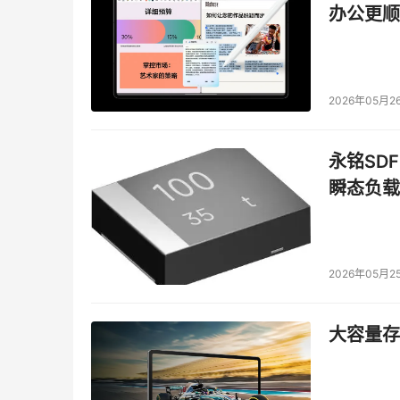
我们需要知道iSCSI会用到IP头，而IP头会占
办公更顺
2026年05月2
永铭SDF
瞬态负载
在考虑到文件系统的情况下，我注意到请求大小从5
2026年05月2
白地说，512字节的请求并不常见。光IPv6的头
性，因为鉴于IP头的要求，需要传输更多的数据。
大容量存储
估FCoE和iSCSI的时候，必须考虑文件系统
文件系统的比较。因此，我必须问我自己一个问题：
发展得更好呢？