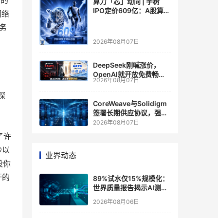
储的
算力「芯」动向 | 宇树
IPO定价609亿：A股算力
网络
芯片供应链的狂欢与泡沫
务
2026年08月07日
DeepSeek刚喊涨价，
OpenAI就开放免费畅
2026年08月07日
聊？大模型定价的平行宇
宙，同一天裂开了
探
CoreWeave与Solidigm
签署长期供应协议，强化
一体化人工智能云平台
2026年08月07日
了许
秒以
业界动态
设你
杆的
89%试水仅15%规模化：
世界质量报告揭示AI测
试"落地鸿沟"
2026年08月06日