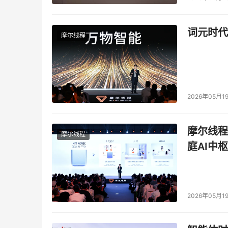
没有得到广泛使用。厂商们经常告诉我说OSD
但是我还没有看到市场上有任何OSD产品。
词元时代
摩尔线程
我担心的是FCoE会落到和OSD一样的命运。存
过，结果都不好。如果存储行业没有做出大的改变
只有归档存储和服务器上的非易失性存储--不是
2026年05月1
本文来源于DOIT传媒，文章内容仅供参考，不构成
摩尔线程
摩尔线程
庭AI中枢
2026年05月1