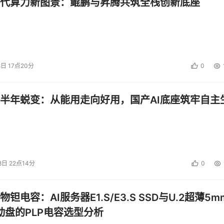
代算力新图景：鲲鹏与昇腾共筑全栈创新底座
8日 17点20分
0
半年蜕变：从能用走向好用，国产AI底座筑牢自主
8日 22点14分
0
钽电容：AI服务器E1.S/E3.S SSD与U.2超薄5m
启动盘的PLP电容选型分析