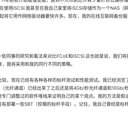
口）11年前就开始缓慢发展，直到不久以前还只有少量针对低端存
使用iSCSI.我甚至在我自己家里将iSCSI存储作为一个NAS（
且比起将它用作网络驱动器要快许多。现在，我的在线互联网备份服
同事的研究和看法来对比FCoE和iSCSI.这也就是说，我们将
前一样，我将采用和我的同行不同的策略。
I的比较，现在已经有各种各样的标杆测试和性能测试。我已经浏览
（光纤通道）已经出来了之后还是将4Gb/秒光纤通道和10Gb/
他专门调整过的软件堆栈来证明自己的某个观点。我的方法是假
有部署一些SBT（狡猾的标杆手段）。记住，我自己曾经是标