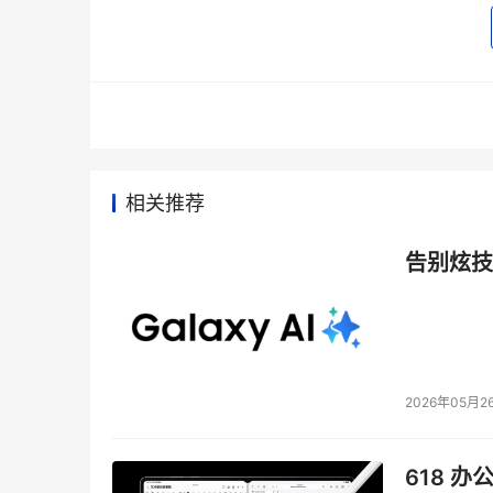
- 文件系统超级块。超级块是在载入文件系统的
这些超级块。
- 文件系统分配映射表在文件被写入和删除的时
树。
相关推荐
- 文件系统索引节点和扩展属性，包括文件位置、
间、创建时间和其他属性。一些属性是依赖于文
告别炫技
我认为元数据性能经常是文件系统性能的限制性
长，元数据瓶颈正变得越来越严重。元数据的更新
步进行以满足不同的POSIX（可移植操作系统接
2026年05月2
为什么这些因素如此重要？
618 办