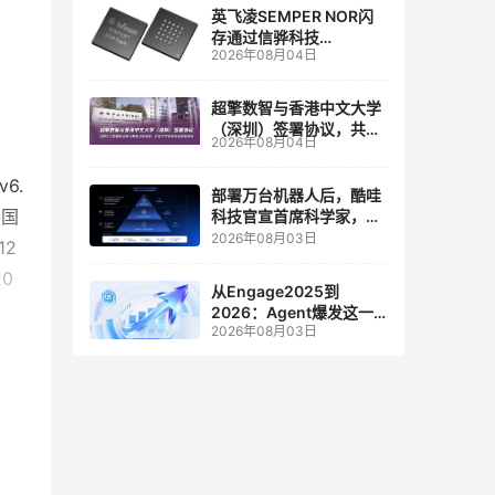
英飞凌SEMPER NOR闪
存通过信骅科技
2026年08月04日
AST2700 BMC认证，全
面强化其数据中心服务器
管理
超擎数智与香港中文大学
（深圳）签署协议，共建
2026年08月04日
人工智能和边缘计算联合
实验室
6.
部署万台机器人后，酷哇
外国
科技官宣首席科学家，要
让世界模型交付生产力
2026年08月03日
12
0
从Engage2025到
2026：Agent爆发这一
2026年08月03日
年，AI CRM 走到哪了
要更
/O
.