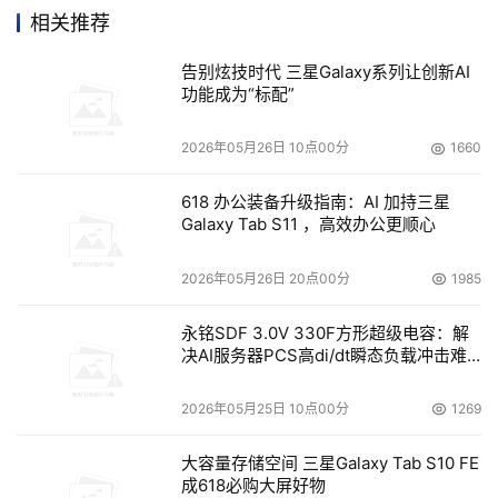
内的可控性。
相关推荐
IDC
企业系统管理软件研究主管
告别炫技时代 三星Galaxy系列让创新AI
Fred Broussard
表示：
“
服
功能成为“标配”
务管理解决方案需要为商业
IT
用户的消费需求实现资源供给
的自动化，并将这种资源的自动化和清晰地创建的
IT
服务进
2026年05月26日 10点00分
1660
行绑定。
CA
Service Catalog
提供的
自动分配和虚拟管理
功能的解决方案，正成为
IT
经理人的
看家本领
，展示出
IT
部
618 办公装备升级指南：AI 加持三星
Galaxy Tab S11 ，高效办公更顺心
门为公司带来的巨大价值。
2026年05月26日 20点00分
1985
本文来源于DOIT传媒，文章内容仅供参考，不构成投资建议。
永铭SDF 3.0V 330F方形超级电容：解
决AI服务器PCS高di/dt瞬态负载冲击难
题
2026年05月25日 10点00分
1269
大容量存储空间 三星Galaxy Tab S10 FE
成618必购大屏好物