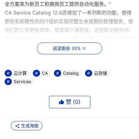
全方案来为新员工和换岗员工提供自动化服务。
”
CA Service Catalog 12.6
还增加了一系列新的功能，使得
那些有前瞻性的的
IT
组织实现完整生命周期的管理服务，使
他们的工作更有效率，提高客户满意度。这些新功能包括：
通过与
CA Virtual Automation
整合应用，实现从物理到虚
拟进而到云环境资源的自动部署。用户可以根据功能定价、
阅读剩余 35%
分级定价和统一定价等标准和成本计划，自动生成消费虚拟
资源的收据或发票。
云计算
CA
Catalog
云存储
通过与
CA Oblicore Guarantee
整合应用，使服务合约成为
Services
服务定义的一部分，保证服务交付和实施满足客户期望。
赞 (
0
)
通过智能手机和基于策略的批准机制提高了系统的灵活
性，支持对移动作业的需求。
生成海报
新增的需求选项让策略驱动的需求成为可能，同时还增加了
零散的生命周期管理功能
, 
来实现更多业务配置和需求周期