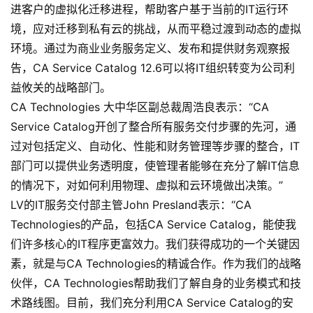
进客户的虚拟化迁移进程，帮助客户基于当前的
IT
运行环
境，应对迁移到私有云的挑战，从而平稳过渡到动态的虚拟
环境。通过为商业业务服务定义、发布和提供财务观察报
告，
CA Service Catalog 12.6
可以将
IT
组织转变为公司利
益攸关的战略部门。
CA Technologies
大中华区副总裁周浩良表示：
“CA
Service Catalog
开创了整合所有服务交付步骤的先河，通
过对包括定义、自动化、性能和财务管理等步骤的整合，
IT
部门可以提供业务透明度，使管理者能够在充分了解
IT
信息
的情况下，对如何利用物理、虚拟和云环境做出决策。
”
LV
的
IT
服务交付部主管
John Presland
表示：
“CA
Technologies
的产品，包括
CA Service Catalog
，能使我
们许多核心的
IT
程序更富效力。我们获得成功的一个关键因
素，就是与
CA Technologies
的精诚合作。作为我们的战略
伙伴，
CA Technologies
帮助我们了解自身的业务模式和技
术路线图。目前，我们充分利用
CA Service Catalog
的安