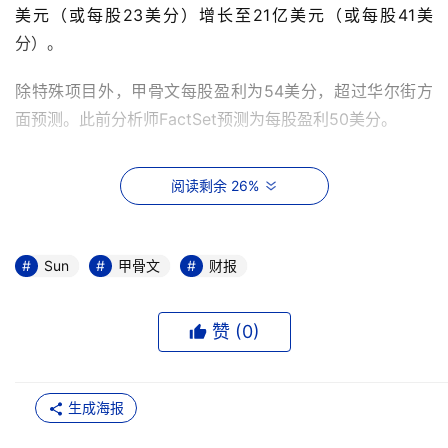
美元（或每股23美分）增长至21亿美元（或每股41美
分）。
除特殊项目外，甲骨文每股盈利为54美分，超过华尔街方
面预测。此前分析师FactSet预测为每股盈利50美分。
该公司表示，强劲的Sun硬件销售以及第三方硬件的减少是
阅读剩余 26%
甲骨文本季度利润上涨的关键。
甲骨文第三季度营收增长37%，从64亿美元增长至88亿美
Sun
甲骨文
财报
元，超过此前华尔街方面预测的87亿美元。该公司表示，
Oracle在所有地区的收入涨幅均在30%以上。
赞 (
0
)
甲骨文表示，第四季度预计收入将增长10%至14%，大约是
105亿美元至108亿美元。分析师此前预测为105亿美元。
生成海报
该公司预测第四季度每股盈利为69美分至73美分。分析师