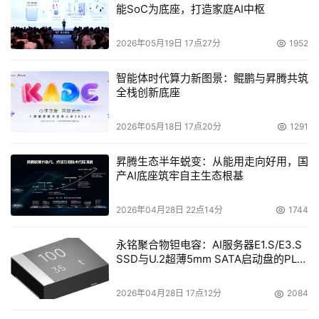
能SoC为底座，打造家庭AI中枢
2026年05月19日 17点27分
1952
智能体时代算力新图景：鲲鹏与昇腾共筑
全栈创新底座
2026年05月18日 17点20分
1291
昇腾生态半年蜕变：从能用走向好用，国
产AI底座筑牢自主生态根基
2026年04月28日 22点14分
1744
永铭聚合物钽电容：AI服务器E1.S/E3.S
SSD与U.2超薄5mm SATA启动盘的PLP
电容选型分析
2026年04月28日 17点12分
2084