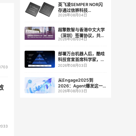
英飞凌SEMPER NOR闪
存通过信骅科技
2026年08月04日
AST2700 BMC认证，全
面强化其数据中心服务器
管理
超擎数智与香港中文大学
（深圳）签署协议，共建
2026年08月04日
人工智能和边缘计算联合
实验室
部署万台机器人后，酷哇
科技官宣首席科学家，要
让世界模型交付生产力
2026年08月03日
1703
从Engage2025到
2026：Agent爆发这一
效
2026年08月03日
年，AI CRM 走到哪了
2033