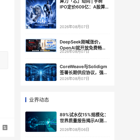
算力「芯」动向 | 宇树
IPO定价609亿：A股算力
芯片供应链的狂欢与泡沫
2026年08月07日
DeepSeek刚喊涨价，
OpenAI就开放免费畅
2026年08月07日
聊？大模型定价的平行宇
宙，同一天裂开了
CoreWeave与Solidigm
签署长期供应协议，强化
一体化人工智能云平台
2026年08月07日
业界动态
89%试水仅15%规模化：
世界质量报告揭示AI测
试"落地鸿沟"
2026年08月06日