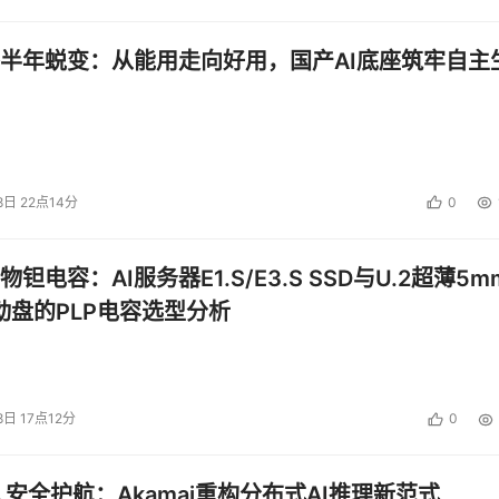
半年蜕变：从能用走向好用，国产AI底座筑牢自主
8日 22点14分
0
钽电容：AI服务器E1.S/E3.S SSD与U.2超薄5m
启动盘的PLP电容选型分析
8日 17点12分
0
 安全护航：Akamai重构分布式AI推理新范式