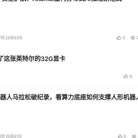
7日 23点33分
0
了这张英特尔的32G显卡
0
器人马拉松破纪录，看算力底座如何支撑人形机器
4日 22点31分
0