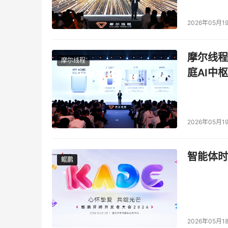
2026年05月1
摩尔线程
摩尔线程
庭AI中枢
2026年05月1
智能体时
鲲鹏
鲲鹏
2026年05月1