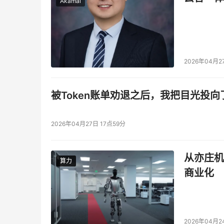
Akamai
2026年04月2
被Token账单劝退之后，我把目光投向
2026年04月27日 17点59分
从亦庄机
算力
算力
商业化
2026年04月2