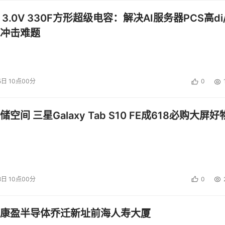
 3.0V 330F方形超级电容：解决AI服务器PCS高di/
冲击难题
5日 10点00分
0
空间 三星Galaxy Tab S10 FE成618必购大屏好
8日 10点00分
0
康盈半导体乔迁新址前海人寿大厦