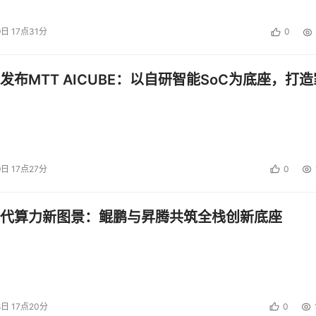
9日 17点31分
0
发布MTT AICUBE：以自研智能SoC为底座，打造
9日 17点27分
0
代算力新图景：鲲鹏与昇腾共筑全栈创新底座
8日 17点20分
0