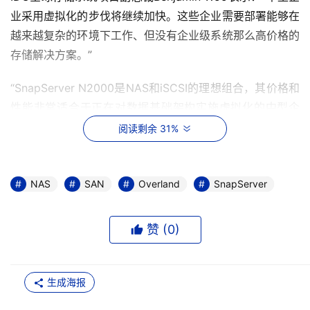
业采用虚拟化的步伐将继续加快。这些企业需要部署能够在
越来越复杂的环境下工作、但没有企业级系统那么高价格的
存储解决方案。”
“SnapServer N2000是NAS和iSCSI的理想组合，其价格和
性能非常适合于正在对数据基础架构实施虚拟化的中型企
业。”
阅读剩余 31%
SnapServer N2000目前已经开始供货，起价为5千美元。
不久Overland将提供一个“Double Your Capacity”（翻番
NAS
SAN
Overland
SnapServer
你的容量）的选项，让公司用户可以采购一个4TB N2000
并免费升级到8TB系统。
赞 (
0
)
Overland在2008年6月从Adaptec那里购买了SnapServer
的专营权，并且定期地对其产品线进行更新升级。
生成海报
Overland还以其数字磁带产品为大家所熟知，在该领域拥