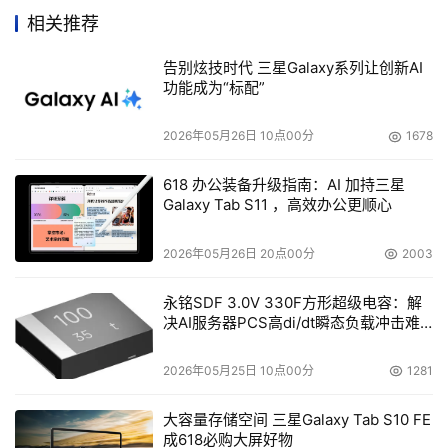
有忠实的用户群。
相关推荐
去年2月，Overland推出了NEO E系列企业备份和磁带归档
告别炫技时代 三星Galaxy系列让创新AI
功能成为“标配”
产品包，结合了该公司自主研发并升级的LTO-5软件，将磁
盘和磁带存储进行整合，并通过重复数据删除和数据压缩将
2026年05月26日 10点00分
1678
容量提升到是上一代产品的一倍。
618 办公装备升级指南：AI 加持三星
Galaxy Tab S11 ，高效办公更顺心
本文来源于DOIT传媒，文章内容仅供参考，不构成投资建议。
2026年05月26日 20点00分
2003
永铭SDF 3.0V 330F方形超级电容：解
决AI服务器PCS高di/dt瞬态负载冲击难
题
2026年05月25日 10点00分
1281
大容量存储空间 三星Galaxy Tab S10 FE
成618必购大屏好物