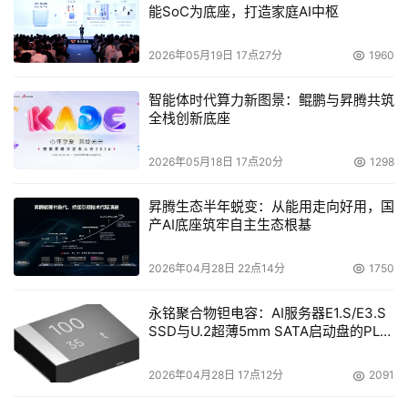
能SoC为底座，打造家庭AI中枢
2026年05月19日 17点27分
1960
智能体时代算力新图景：鲲鹏与昇腾共筑
全栈创新底座
2026年05月18日 17点20分
1298
昇腾生态半年蜕变：从能用走向好用，国
产AI底座筑牢自主生态根基
2026年04月28日 22点14分
1750
永铭聚合物钽电容：AI服务器E1.S/E3.S
SSD与U.2超薄5mm SATA启动盘的PLP
电容选型分析
2026年04月28日 17点12分
2091