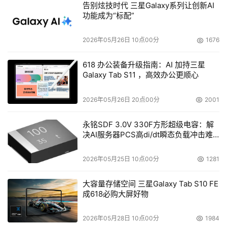
计，为用户提供性能无损的安全防护‌，帮助企业在保护
告别炫技时代 三星Galaxy系列让创新AI
功能成为“标配”
和扩展现代企业网络的同时，从容应对不断增长的加密
流量。
2026年05月26日 10点00分
1676
Fortinet 安全 SD-WAN 产品凭借全球客户真实部署反
618 办公装备升级指南：AI 加持三星
馈，第七次获评 Gartner Peer Insights™“客户之选”。
Galaxy Tab S11 ，高效办公更顺心
2026年05月26日 20点00分
2001
本文来源于DOIT传媒，文章内容仅供参考，不构成投资建议。
永铭SDF 3.0V 330F方形超级电容：解
决AI服务器PCS高di/dt瞬态负载冲击难
题
2026年05月25日 10点00分
1281
大容量存储空间 三星Galaxy Tab S10 FE
成618必购大屏好物
2026年05月28日 10点00分
1984