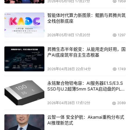
2026年05月19日 17点27分
1959
智能体时代算力新图景：鲲鹏与昇腾共筑
全栈创新底座
2026年05月18日 17点20分
1297
昇腾生态半年蜕变：从能用走向好用，国
产AI底座筑牢自主生态根基
2026年04月28日 22点14分
1749
永铭聚合物钽电容：AI服务器E1.S/E3.S
SSD与U.2超薄5mm SATA启动盘的PLP
电容选型分析
2026年04月28日 17点12分
2089
云智一体 安全护航：Akamai重构分布式
AI推理新范式