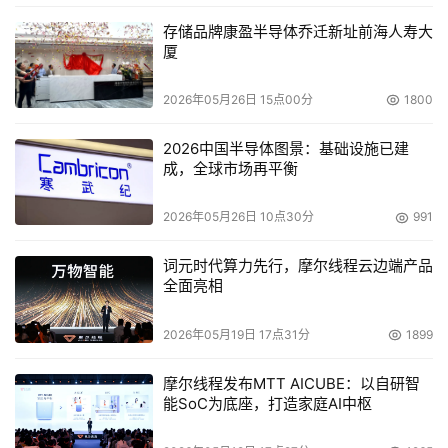
链，通过
污染开发工具、开源组件等上游供应链
，实现对下
存储品牌康盈半导体乔迁新址前海人寿大
厦
游能源关键基础设施的广泛、隐蔽渗透。
一个突出的案例是针对
API协作平台Apifox的投毒攻击
。攻
2026年05月26日 15点00分
1800
击者通过篡改其CDN托管的JavaScript文件植入恶意代
2026中国半导体图景：基础设施已建
码。由于Apifox桌面客户端基于Electron框架开发且未严格
成，全球市场再平衡
启用沙箱，该恶意脚本在用户主机上具备与本地应用等同的
高权限，能系统性窃取
本地SSH私钥、Shell命令历史、API
2026年05月26日 10点30分
991
访问凭据
等高敏信息，并以加密方式外传至攻击者控制的服
词元时代算力先行，摩尔线程云边端产品
务器。
全面亮相
投毒攻击展现出高度隐蔽与危害深远的特性：
2026年05月19日 17点31分
1899
手法高度隐蔽
：攻击代码普遍采用
混淆、自清除及反调
摩尔线程发布MTT AICUBE：以自研智
试技术
，结合隐秘通信机制，使传统安全检测难以发
能SoC为底座，打造家庭AI中枢
现。部分攻击甚至利用Python的 .pth 文件机制或通过