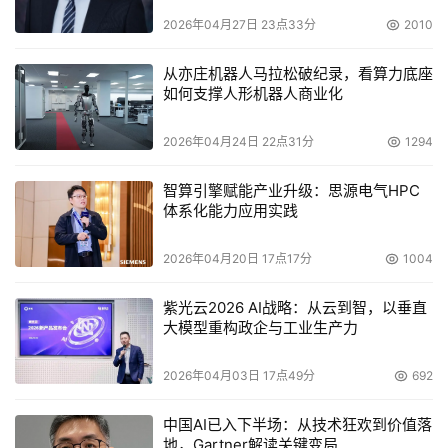
进程并启动隔离恢复机制，但由于其工程开发环境在更早阶
2026年04月27日 23点33分
2010
段已遭投毒攻击感染，恶意代码早已潜伏并扩散，最终
勒索
病毒在极短时间内完成了加密锁定，导致公司核心图纸与生
从亦庄机器人马拉松破纪录，看算力底座
如何支撑人形机器人商业化
产数据被彻底破坏，直接经济损失超过2000万元
。
2026年04月24日 22点31分
1294
3. 地缘政治“规锁”与合规风险：标准壁垒下的市场
壁垒
智算引擎赋能产业升级：思源电气HPC
体系化能力应用实践
国际环境的变化使信息技术领域的竞争超越了技术本身，演
变为标准、规则与合规性的博弈。以欧盟《净零工业法案》
2026年04月20日 17点17分
1004
及其配套法规为例，其引入的“非价格评估标准”和特定产品
紫光云2026 AI战略：从云到智，以垂直
本土制造比例要求，实质上为中国等非欧盟地区的能源技术
大模型重构政企与工业生产力
产品（包括软件和智能设备）进入其市场设置了更高的壁
垒。同时，对特定国家、实体（如俄罗斯能源企业）的长臂
2026年04月03日 17点49分
692
管辖式制裁，使依赖美元结算体系和含有美国技术/软件成
分的能源跨国交易面临随时可能被切断的风险。即便是通过
中国AI已入下半场：从技术狂欢到价值落
地，Gartner解读关键变局