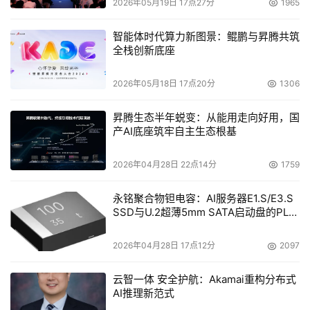
篡改AI模型参考文档，实现在软件开发、编译甚至AI代
2026年05月19日 17点27分
1965
理决策时的“零感知”自动执行。
智能体时代算力新图景：鲲鹏与昇腾共筑
依赖链扩散
：攻击常瞄准
Axios
这类高权限、高普及率
全栈创新底座
的第三方组件。一旦此类底层库被“投毒”，依赖它的上
层应用乃至最终的AI应用生态都会在不知情的情况下引
2026年05月18日 17点20分
1306
入恶意功能。攻击本身无需用户交互即可触发，形成
昇腾生态半年蜕变：从能用走向好用，国
“一次感染，全网蔓延”的传播效果。
产AI底座筑牢自主生态根基
损害纵深巨大
：攻击者精准选择拥有高级系统权限与密
2026年04月28日 22点14分
1759
钥访问能力的开发运维人员作为初始目标，进而窃取服
务器凭据、云平台密钥、数据库连接串等资产。利用这
永铭聚合物钽电容：AI服务器E1.S/E3.S
些资产，攻击者可轻松实现横向移动与二次渗透，将攻
SSD与U.2超薄5mm SATA启动盘的PLP
电容选型分析
击范围
从单个开发者终端扩展至整个企业生产环境，甚
至核心业务系统
，对能源企业运营构成致命威胁。
2026年04月28日 17点12分
2097
此类攻击的破坏性在2025年5月某制造企业的案例中显露无
云智一体 安全护航：Akamai重构分布式
AI推理新范式
遗。该企业虽然安全系统在攻击触发0.5秒内即冻结了异常