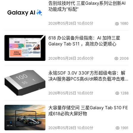
告别炫技时代 三星Galaxy系列让创新AI
致巨额成本流出、技术迭代受制于人，更构成了关键基础设
功能成为“标配”
施的
系统性安全隐患
。一旦因国际关系变化遭遇“禁用”或“断
供”，或在升级维护中被植入“后门”，将直接威胁能源关键基
2026年05月26日 10点00分
1680
础设施的运行安全。研究还指出，“工业软件领域的国产化
率仅约10%”，凸显了该领域的自主可控形势之严峻。
618 办公装备升级指南：AI 加持三星
Galaxy Tab S11 ，高效办公更顺心
2. 供应链投毒攻击：从代码到基础设施的全面侵蚀
2026年05月26日 20点00分
2006
能源供应链的脆弱性不仅体现在物理设施与地缘政治层面，
永铭SDF 3.0V 330F方形超级电容：解
更已延伸至其赖以运转的
数字基础
。近期，一系列隐蔽性极
决AI服务器PCS高di/dt瞬态负载冲击难
强的“供应链投毒攻击”事件，标志着能源行业正面临着从代
题
码开发源头到数字化运营各环节的、前所未有的系统性安全
2026年05月25日 10点00分
1288
威胁。
大容量存储空间 三星Galaxy Tab S10 FE
成618必购大屏好物
根据国家网络安全通报中心的监测，2025至2026年间，能
源行业已成为供应链投毒攻击的高发领域。攻击者不再局限
2026年05月28日 10点00分
1991
于传统的网络渗透，而是转而利用现代软件开发的固有信任