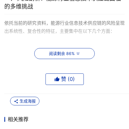
的多维挑战
依托当前的研究资料，能源行业信息技术供应链的风险呈现
出系统性、复合性的特征，主要集中在以下几个方面：
1. 技术依赖与“卡脖子”风险：高端软件的隐形枷锁
阅读剩余 86%
能源行业，特别是上游勘探开采与下游炼化领域，长期依赖
国外先进的工业软件平台。例如，在设计、仿真、建模等领
域，Autodesk、达索系统、西门子等公司的软件占据主导
赞 (
0
)
地位，SCADA（数据采集与监控系统）、DCS（集散控制
系统）等生产控制系统的核心算法与控制模块也高度依赖国
外技术。正如研究资料中提及的案例：“中国海油在‘深海一
生成海报
号’二期工程中已部署带光纤传感的国产水下采油树，但数
据分析平台的本土化率不足40%，30%的监测数据未被有效
相关推荐
利用。”这种在核心工业软件与平台上的“路径依赖”，不仅导