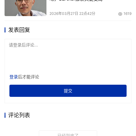
第三方的交易，也可能因美国的干预而中断，正如研究中指
出的中哈原油管道面临的“美国制裁许可的续约风险”。这些
2026年03月27日 22点42分
1619
“规锁”行为迫使能源企业必须评估和应对其信息技术生态可
能因
政治摩擦而“被脱钩”
 的风险。
发表回复
二、 战略构建：韧性信息技术供应链的“居庸关
请登录后评论...
方案”
面对上述复合型风险，居庸关实验室的研究为构建自主可
登录
后才能评论
控、具有韧性的能源行业信息技术供应链，勾勒了涵盖技
术、管理、生态与安全四个维度的系统性战略路径。
提交
1. 核心策略：关键技术自主创新与国产替代的“突
围战”
评论列表
这不仅是安全要求，更是产业升级的内在驱动力。具体路径
包括：
已经到底了