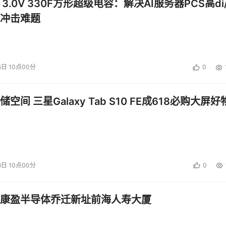
 3.0V 330F方形超级电容：解决AI服务器PCS高di/
冲击难题
5日 10点00分
0
空间 三星Galaxy Tab S10 FE成618必购大屏好
8日 10点00分
0
康盈半导体乔迁新址前海人寿大厦