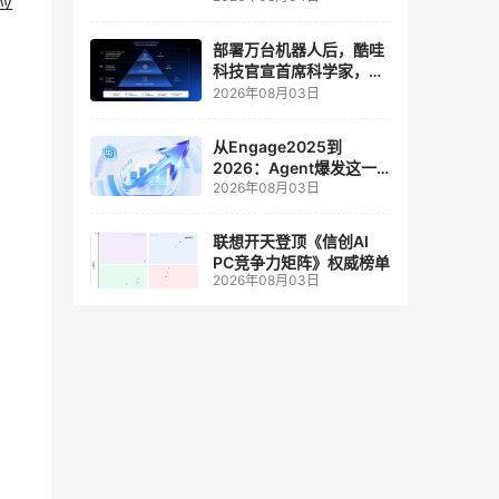
应
人工智能和边缘计算联合
实验室
。
部署万台机器人后，酷哇
科技官宣首席科学家，要
让世界模型交付生产力
2026年08月03日
从Engage2025到
2026：Agent爆发这一
2026年08月03日
年，AI CRM 走到哪了
联想开天登顶《信创AI
PC竞争力矩阵》权威榜单
2026年08月03日