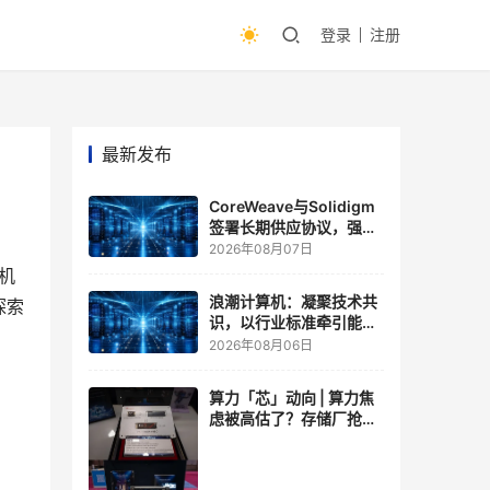
登录
注册
最新发布
CoreWeave与Solidigm
签署长期供应协议，强化
一体化人工智能云平台
2026年08月07日
机
浪潮计算机：凝聚技术共
探索
识，以行业标准牵引能力
跃升
2026年08月06日
算力「芯」动向 | 算力焦
虑被高估了？存储厂抢了
算力厂的戏，江波龙FMS
现场改写端侧AI规则