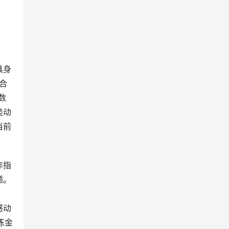
具身
合
数
类动
当前
作指
题。
感动
炼金