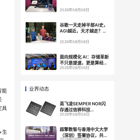
2026年08月06日
谷歌一天走掉半部AI史，
AGI越近，天才越走？大
厂的组织模式，正在拖住
2026年08月06日
自己的研发节奏
面向规模化 AI：存储革新
不只是提速，更是算经济
2026年08月06日
账
业界动态
智能
关
英飞凌SEMPER NOR闪
定具
存通过信骅科技
2026年08月04日
AST2700 BMC认证，全
面强化其数据中心服务器
管理
超擎数智与香港中文大学
+生
（深圳）签署协议，共建
2026年08月04日