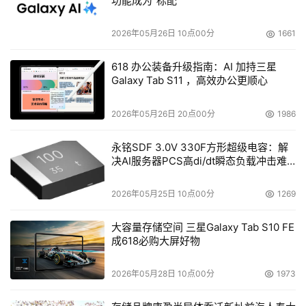
功能成为“标配”
2026年05月26日 10点00分
1661
618 办公装备升级指南：AI 加持三星
Galaxy Tab S11 ，高效办公更顺心
2026年05月26日 20点00分
1986
永铭SDF 3.0V 330F方形超级电容：解
这股智能化浪潮不止于电网，在油气、煤炭等关系国计民生
决AI服务器PCS高di/dt瞬态负载冲击难
的基础能源领域，阿里AI也已成为核心生产系统的一部分。
题
2026年05月25日 10点00分
1269
作为国家能源输送的“大动脉”，国家管网集团依托阿里云，
构建了联通超5万公里油气管网、上千家国内外资源商的开
大容量存储空间 三星Galaxy Tab S10 FE
放服务及交易平台。该平台基于通义千问等大模型，建立了
成618必购大屏好物
油气行业专属知识库，实现了市场智能问答、报告自动生成
2026年05月28日 10点00分
1973
等功能。通过AI智能推荐最优管输路径，需求提报效率提升
了60%，并能对资源紧急调运实现秒级响应。此外，平台团