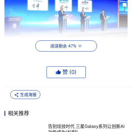
阅读剩余 47%
南网广东电网携手阿里云，将覆盖全省超5000万用户的计
量自动化系统全面升级为全国领先的“计量大脑”。双方联合
赞 (
0
)
推出的计量设备AI指挥官，融合了电力智能体与通义千问，
构建了由AI巡视、AI检验、AI运维、AI日报四大智能体协同
的闭环体系，实现了从“被动运维”到“AI诊断+精准派单+主
生成海报
动预警”的跨越，将工单处置效率提升了8倍，故障自愈率达
80%。
相关推荐
告别炫技时代 三星Galaxy系列让创新AI