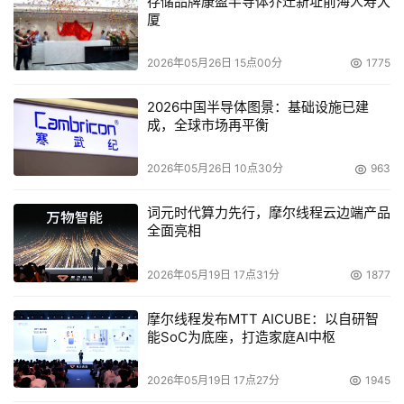
存储品牌康盈半导体乔迁新址前海人寿大
队已使用通义灵码以提升开发效率。
厦
2026年05月26日 15点00分
1775
2026中国半导体图景：基础设施已建
成，全球市场再平衡
2026年05月26日 10点30分
963
词元时代算力先行，摩尔线程云边端产品
全面亮相
2026年05月19日 17点31分
1877
中国煤科是中国煤炭工业科技创新的排头兵，其太阳石矿山
大模型和“晓悟”煤矿透明地质大脑已接入通义千问。其中，
摩尔线程发布MTT AICUBE：以自研智
能SoC为底座，打造家庭AI中枢
晓悟地质垂直大模型已在全国87%的千万吨级矿井部署，将
地质数据和专家经验转化为动态知识库，为智能采掘与灾害
2026年05月19日 17点27分
1945
防治提供决策支持，该成果已入选国资委首批央企人工智能