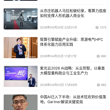
源行业数智化转型的目标是更安全、更稳定、更低碳和更高
从亦庄机器人马拉松破纪录，看算力底座
效。阿里云将持续投入，打造最领先的AI基础设施和最领先
如何支撑人形机器人商业化
的模型，高质量地服务国家能源行业。”
2026年04月24日 22点31分
1275
本文来源于DOIT传媒，文章内容仅供参考，不构成投资建议。
智算引擎赋能产业升级：思源电气HPC
体系化能力应用实践
2026年04月20日 17点17分
990
紫光云2026 AI战略：从云到智，以垂直
大模型重构政企与工业生产力
2026年04月03日 17点49分
682
中国AI已入下半场：从技术狂欢到价值落
地，Gartner解读关键变局