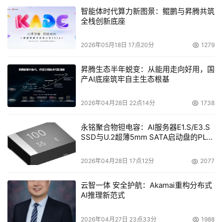
战略性高价值场景。在本次云栖大会上，中国煤科与阿里云
智能体时代算力新图景：鲲鹏与昇腾共筑
签署战略合作协议，将围绕云计算和AI技术领域展开深度合
全栈创新底座
作，共同建设煤炭行业人工智能基础平台。
2026年05月18日 17点20分
1279
昇腾生态半年蜕变：从能用走向好用，国
产AI底座筑牢自主生态根基
2026年04月28日 22点14分
1738
永铭聚合物钽电容：AI服务器E1.S/E3.S
SSD与U.2超薄5mm SATA启动盘的PLP
电容选型分析
2026年04月28日 17点12分
2077
云智一体 安全护航：Akamai重构分布式
AI推理新范式
“能源央企选择阿里AI，是对阿里云全栈式AI能力的认可。” 
阿里云智能集团副总裁、能源行业总经理吴明宸表示：“能
2026年04月27日 23点33分
1988