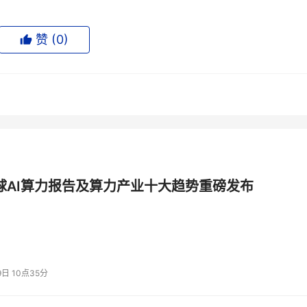
赞 (
0
)
ast”一词，直指其核心优势——卓越的处理速度。根据官方数据，该模型
吞吐量达到约200万token。
Grok Code Fast 1完成以下这个战斗模拟器原型的搭建。用
果。
模型，移动端响应式设计也同样出色，它生成的UI在桌面端和
全球AI算力报告及算力产业十大趋势重磅发布
数常见请求几乎可以实现秒级响应，为用户提供毫无卡顿的流畅
9日 10点35分