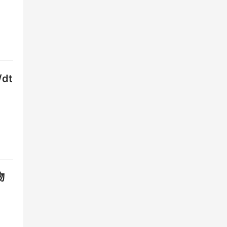
员群
dt
的应
，这
通
他
物
高