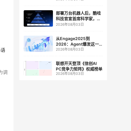
人工智能和边缘计算联合
实验室
部署万台机器人后，酷哇
科技官宣首席科学家，要
让世界模型交付生产力
2026年08月03日
从Engage2025到
2026：Agent爆发这一
2026年08月03日
码语
年，AI CRM 走到哪了
联想开天登顶《信创AI
PC竞争力矩阵》权威榜单
为调
2026年08月03日
码库
为大