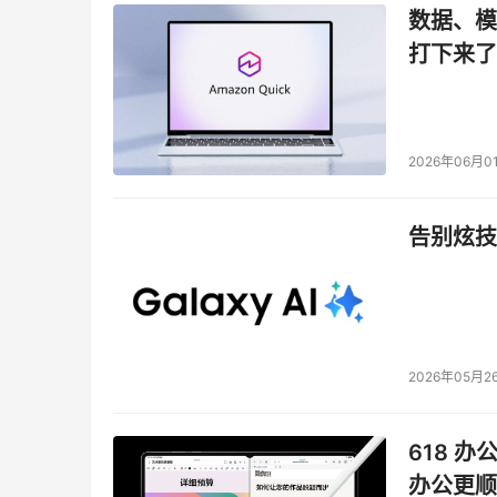
数据、模
Grok Code Fast 1最具颠覆性的特点之一是
打下来了
token为1.50美元，缓存调用token更是低至0.0
与Claude Sonnet 4和GPT-5等竞争对手相比
编程助手的成本大大降低，让更多开发者能够负
2026年06月0
xAI明确表示，该模型在保持高性能的同时实现
告别炫技
总的来说，Grok Code Fast 1 并非追
速主力工具”。对于开发者来说，它提供了一个
场景。
2
2026年05月2
为何大厂全力投入AI编程
618 办
马斯克看上的AI新风向
办公更顺