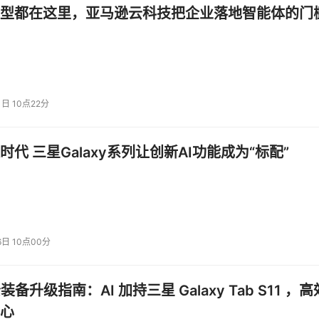
型都在这里，亚马逊云科技把企业落地智能体的门
其极具竞争力的定价策略。每100万输入token仅需0.20美元，输出
2美元。
，Grok Code Fast 1的价格只有它们的十分之一。这种定价策略使得
担得起高质量的工具。
1日 10点22分
成本控制，是处理常见编码任务的理想选择。
时代 三星Galaxy系列让创新AI功能成为“标配”
求在所有基准测试中得分最高，而是旨在成为一个响应速度快、价格实惠的
性价比很高的新选择，尤其适合处理日常编码任务和需要快速迭代
6日 10点00分
公装备升级指南：AI 加持三星 Galaxy Tab S11 ，高
心