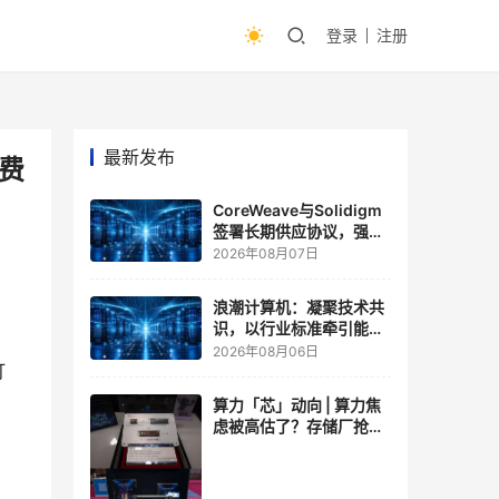
登录
注册
最新发布
免费
CoreWeave与Solidigm
签署长期供应协议，强化
一体化人工智能云平台
2026年08月07日
浪潮计算机：凝聚技术共
识，以行业标准牵引能力
跃升
2026年08月06日
打
算力「芯」动向 | 算力焦
虑被高估了？存储厂抢了
算力厂的戏，江波龙FMS
现场改写端侧AI规则