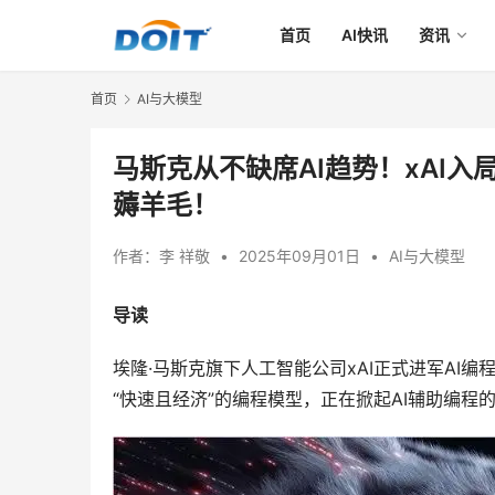
首页
AI快讯
资讯
首页
AI与大模型
马斯克从不缺席AI趋势！xAI入
薅羊毛！
作者：
李 祥敬
•
2025年09月01日
•
AI与大模型
导读
埃隆·马斯克旗下人工智能公司xAI正式进军AI编程领
“快速且经济”的编程模型，正在掀起AI辅助编程