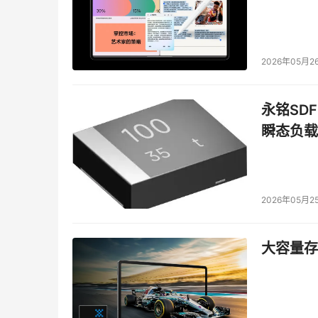
AI编程正在推动一场深刻的软件开发范式革命。
体，向“平民化”发展。
2026年05月2
对于科技大厂而言，布局AI编程是抢占未来生态
永铭SDF
巨大的市场潜力与明确的付费意愿
：AI编程被
用方向之一。东吴证券的分析报告甚至测算其催生
瞬态负载
是一个明确且高速增长的黄金赛道。
重塑软件生产关系，构建生态护城河
：AI编程不
2026年05月2
过提供主导性的AI编程工具，大厂可以：
深刻绑定开发者生态：工具的使用习惯会培养
大容量存储
产品的使用。
掌控软件开发流程的入口：就像移动互联网
点。