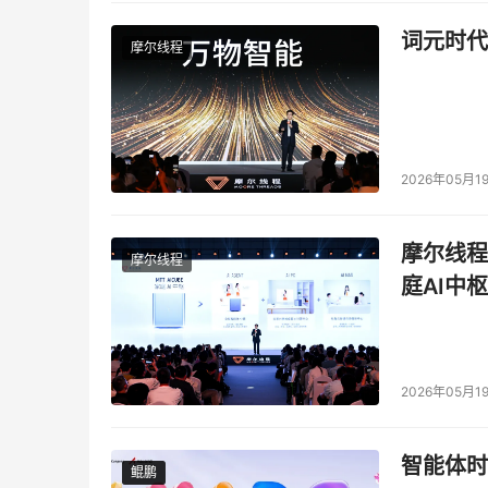
词元时代
摩尔线程
微软/GitHub
GitHub 
2026年05月1
Anthropic
Claude
摩尔线程
摩尔线程
庭AI中枢
谷歌
Gemini 
2026年05月1
智能体时
鲲鹏
鲲鹏