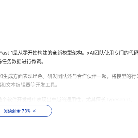
 Fast 1是从零开始构建的全新模型架构。xAI团队使用专门的代
码任务数据进行微调。
在代码理解和生成方面表现出色。研发团队还与合作伙伴一起，将模型的行
终端和文本编辑器等开发工具。
st-1在整个软件开发栈中表现出卓越的通用性，尤其擅长Typescript、
能够以最少的监督完成常见的编程任务，范围涵盖从零到一构建项目、为代
阅读剩余 73%
g修复。
集上，Grok Code Fast 1取得了70.8%的成绩，表现接近一些更