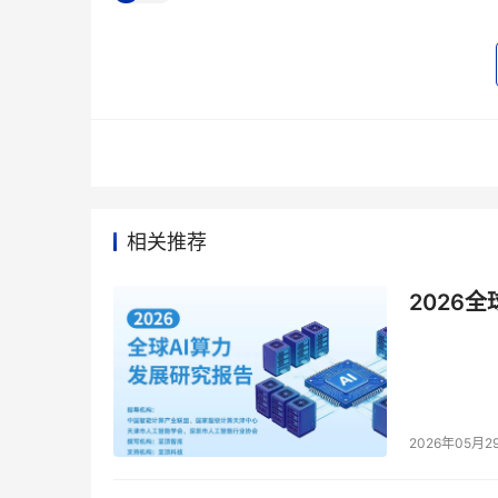
型的模型。
速度革命，AI编程助手的新选择
Grok Code Fast 1的命名中特意加入“F
256K上下文窗口，每分钟最多可处理480个请求，
比如，在不到一天的时间里，用户可以用Cursor上的
能快速迭代并精准地控制它，让它达到想要的效
相关推荐
还比如，不到一分钟，用户就能完成从构思到设计
2026
端都看起来不错，无需太多调整。
指令缓存命中率稳定在90%以上，这意味着大多
验。
2026年05月2
价格优势，颠覆市场的定价策略