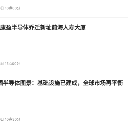
8日 10点00分
工具产生的交互数据是优化模型和产品最宝贵的燃料，形成“模型
垒。
康盈半导体乔迁新址前海人寿大厦
其CEO宣布计划在2025年广泛采用AI编写代码，是因为AI现已
后是对研发效能极致的追求。通过AI大幅提升内部开发效率、
。
强的逻辑性、创造性和复杂性，
是检验和推进AI能力向前发展的
6日 15点00分
I的基础。在编程领域取得的突破，其技术和方法论很可能迁移到其他
中国半导体图景：基础设施已建成，全球市场再平衡
/模型
特点/策略
6日 10点30分
依托顶尖模型能力进入市场，拥
T