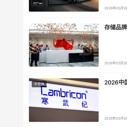
2026年05月2
吸收最宝贵的反馈数据：开发者使用AI编程
品-用户-数据”的正向循环，不断加固竞争壁
存储品牌
追求内在的研发效能革命：
像Meta这样的公司，
可以编写相当于中级工程师水平代码的能力。这背
成本和加速迭代，本身就能带来巨大的商业优势
为AGI（通用人工智能）探路
：
编程活动具有很
2026年05月2
试验场。许多研究者认为，Coding AI是AG
域，加速通用人工智能的到来。
2026
半导体
三、大厂AI编程领域的布局
厂商
主要产品
2026年05月2
OpenAI
ChatGP