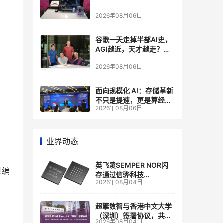
2026年08月06日
谷歌一天走掉半部AI史，
AGI越近，天才越走？大
厂的组织模式，正在拖住
2026年08月06日
自己的研发节奏
面向规模化 AI：存储革新
不只是提速，更是算经济
2026年08月06日
账
业界动态
英飞凌SEMPER NOR闪
见编
存通过信骅科技
2026年08月04日
AST2700 BMC认证，全
面强化其数据中心服务器
管理
超擎数智与香港中文大学
（深圳）签署协议，共建
2026年08月04日