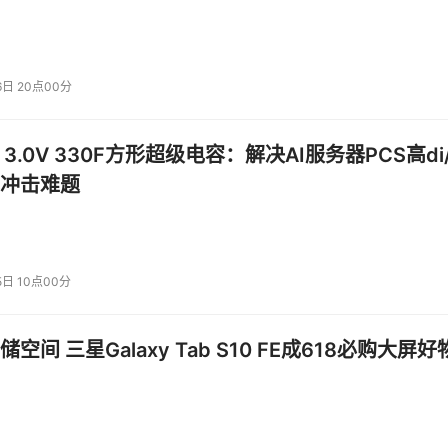
它的未来是更自主、更协同、更懂上下文的，其影响将超越程序
6日 20点00分
制高点、追求极致效能、应对激烈技术竞争的必然战略选择。
 3.0V 330F方形超级电容：解决AI服务器PCS高di/
广泛认为是当前人工智能领域最有用、用户最愿意付费且增长最快
的增量市场规模在2030年可能高达150亿美元。对于大厂而言
冲击难题
仅仅是“写代码更快”，它被认为是重塑软件生产关系的“新基建”。
5日 10点00分
开发者的忠诚度，进而带动其云平台、计算框架、API服务等其
空间 三星Galaxy Tab S10 FE成618必购大屏好
时代的操作系统一样，谁掌握了开发环境，谁就掌握了生态的制