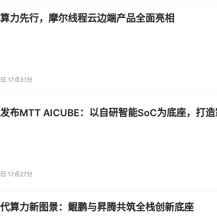
泛的生态系统。
算力先行，摩尔线程云边端产品全面亮相
借助IDE市场优势（特别是VS
Code）和开发者社区，与现有工
Copilot
流深度绑定。GitHub CEO提出“
用AI就退行”观点，预计未来2-5
内AI将生成90%的代码。
9日 17点31分
专注于构建终端/云端智能体，提
 Code
发布MTT AICUBE：以自研智能SoC为底座，打造
“自主团队”级别的使用体验。
全面集成至开发工具链（如
Firebase、Android Studio）
Code Assist, Gemma
端（Vertex AI）和终端（Gemin
9日 17点27分
CLI），提供多模态、长上下文的
栈开发体验。
代算力新图景：鲲鹏与昇腾共筑全栈创新底座
强调速度和经济性，适用于高频