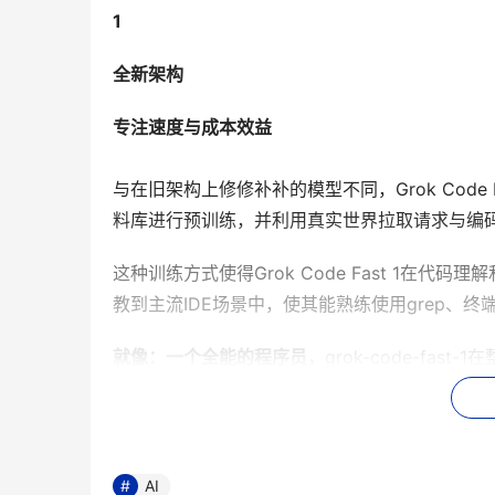
1
全新架构
专注速度与成本效益
与在旧架构上修修补补的模型不同，Grok Code
料库进行预训练，并利用真实世界拉取请求与编
这种训练方式使得Grok Code Fast 1
教到主流IDE场景中，使其能熟练使用grep、
就像：一个全能的程序员，
grok-code-fa
Python、Java、Rust、C++和Go。
问题提供深刻见解，到执行外科手术式的精准Bu
在内部基准测试SWE-Bench-Verified的完整子
AI