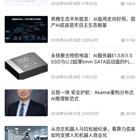
2026年05月18日 17点20分
1303
昇腾生态半年蜕变：从能用走向好用，国
产AI底座筑牢自主生态根基
2026年04月28日 22点14分
1754
永铭聚合物钽电容：AI服务器E1.S/E3.S
SSD与U.2超薄5mm SATA启动盘的PLP
电容选型分析
2026年04月28日 17点12分
2092
云智一体 安全护航：Akamai重构分布式
AI推理新范式
2026年04月27日 23点33分
2008
从亦庄机器人马拉松破纪录，看算力底座
如何支撑人形机器人商业化