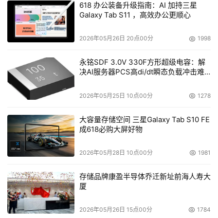
机身采用
入口级环保材料，安全无毒，宝宝啃咬也不怕
618 办公装备升级指南：AI 加持三星
。
Galaxy Tab S11 ，高效办公更顺心
2026年05月26日 20点00分
1998
此外，"踢被检测"、"遮面提醒"、"睡眠分析报表"等功能，
永铭SDF 3.0V 330F方形超级电容：解
可实现24小时守护睡眠安全，并
深度分析宝宝睡眠时长及
决AI服务器PCS高di/dt瞬态负载冲击难
规律，帮助家长科学调整育儿方式
。
题
2026年05月25日 10点00分
1278
家庭守护再升级 构建智慧育儿生态
大容量存储空间 三星Galaxy Tab S10 FE
设备采集的数据经加密传输至联通云端，家长可通过“联通
成618必购大屏好物
智家”APP实时查看动态，接收异常预警。测试数据显示，
采用端云协同的算法大模型，G7在微笑抓拍、睡姿识别等
2026年05月28日 10点00分
1981
方面的
准确率领先业界20%+
。
存储品牌康盈半导体乔迁新址前海人寿大
厦
2026年05月26日 15点00分
1784
在家庭育儿需求日益多元化的当下，山东联通与华为行业感