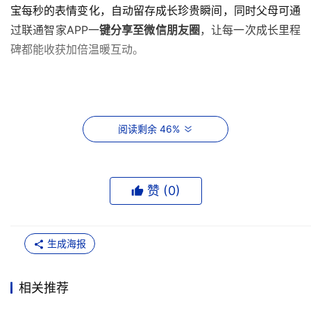
宝每秒的表情变化，自动留存成长珍贵瞬间，同时父母可通
过联通智家APP一
键分享至微信朋友圈
，让每一次成长里程
碑都能收获加倍温暖互动。
“哇...哇…哇…”一阵响亮的婴儿啼哭声突然传来，原来是我们
阅读剩余 46%
的讲解专家在为观众演示G7的啼哭安抚功能。当设备感知
到啼哭时，不仅能即时推送告警通知家长，还可联动播放安
抚音乐，实现“
啼哭安抚”双重响应
。
赞 (
0
)
“这东西成天照孩子身上，真不伤身体？”现场一位爷爷提出
生成海报
了疑问。G7产品专家解答到：“G7采用940nm不可见红
外，如同给摄像头戴上'隐形眼镜'，既实现全天候监护，又
相关推荐
避免可见光刺激，
对婴幼儿视觉发育零风险
。”同时G7整体