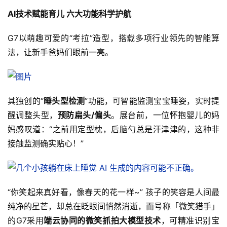
AI技术赋能育儿 六大功能科学护航
G7以萌趣可爱的“考拉”造型，搭载多项行业领先的智能算
法，让新手爸妈们眼前一亮。
其独创的“
睡头型检测
”功能，可智能监测宝宝睡姿，实时提
醒调整头型，
预防扁头/偏头
。展台前，一位怀抱婴儿的妈
妈感叹道：“之前用定型枕，后脑勺总是汗津津的，这种非
接触监测确实贴心！”
“你笑起来真好看，像春天的花一样~” 孩子的笑容是人间最
纯净的星芒，却总在眨眼间悄然消逝，而号称「微笑猎手」
的G7采用
端云协同的微笑抓拍大模型技术
，可精准识别宝