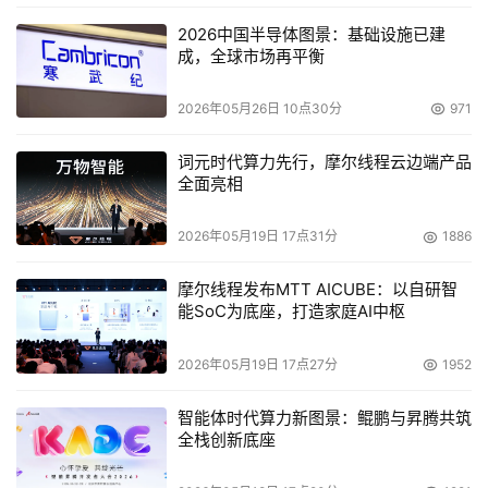
知通过技术创新推出G7宝宝看护器，将智能感知技术与育
2026中国半导体图景：基础设施已建
儿场景深度融合，不仅重新定义了智慧育儿场景，也为万千
成，全球市场再平衡
家庭带来更安心、更科学的育儿新体验。
2026年05月26日 10点30分
971
本文来源于DOIT传媒，文章内容仅供参考，不构成投资建议。
词元时代算力先行，摩尔线程云边端产品
全面亮相
2026年05月19日 17点31分
1886
摩尔线程发布MTT AICUBE：以自研智
能SoC为底座，打造家庭AI中枢
2026年05月19日 17点27分
1952
智能体时代算力新图景：鲲鹏与昇腾共筑
全栈创新底座