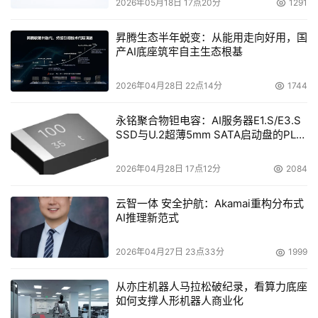
2026年05月18日 17点20分
1291
昇腾生态半年蜕变：从能用走向好用，国
产AI底座筑牢自主生态根基
2026年04月28日 22点14分
1744
永铭聚合物钽电容：AI服务器E1.S/E3.S
SSD与U.2超薄5mm SATA启动盘的PLP
电容选型分析
2026年04月28日 17点12分
2084
云智一体 安全护航：Akamai重构分布式
AI推理新范式
2026年04月27日 23点33分
1999
从亦庄机器人马拉松破纪录，看算力底座
如何支撑人形机器人商业化