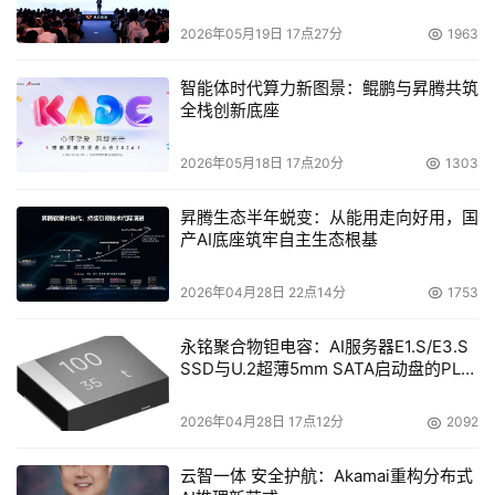
2026年05月19日 17点27分
1963
智能体时代算力新图景：鲲鹏与昇腾共筑
全栈创新底座
2026年05月18日 17点20分
1303
昇腾生态半年蜕变：从能用走向好用，国
产AI底座筑牢自主生态根基
2026年04月28日 22点14分
1753
永铭聚合物钽电容：AI服务器E1.S/E3.S
SSD与U.2超薄5mm SATA启动盘的PLP
电容选型分析
2026年04月28日 17点12分
2092
云智一体 安全护航：Akamai重构分布式