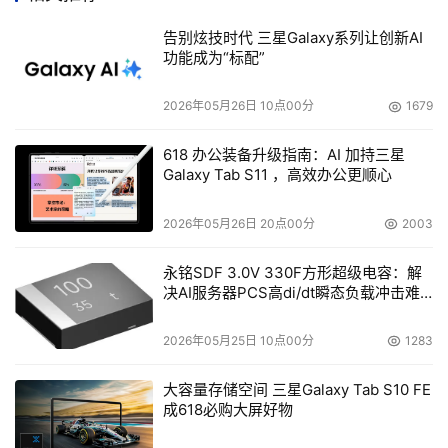
确定路由器的无线标准  目前多数路由器不仅支持802.11n，
告别炫技时代 三星Galaxy系列让创新AI
也支持a、b和g网络，将你的路由器设置一个最好的网络，
功能成为“标配”
并在其他无线设备上也做同样改变，iPad支持802.11n，因
此尽可能使路由器与之匹配。
2026年05月26日 10点00分
1679
更改路由器的加密设置  通常安全不是问题，但如果要提高
618 办公装备升级指南：AI 加持三星
Galaxy Tab S11 ，高效办公更顺心
网络性能，可能需要更改安全设置。尝试改变加密设置，看
是否能改善连接。苹果也建议用户在整个网络中使用同样的
2026年05月26日 20点00分
2003
安全设置。
永铭SDF 3.0V 330F方形超级电容：解
重命名网络   苹果提出的这个建议似乎有些奇怪，不过也可
决AI服务器PCS高di/dt瞬态负载冲击难
尝试下。为每个频段建立不同的Wi-Fi网络名称，例如，在
题
802.11b/g网络名称中加个G，在802.11n网络名称中加个
2026年05月25日 10点00分
1283
N。
大容量存储空间 三星Galaxy Tab S10 FE
成618必购大屏好物
本文来源于DOIT传媒，文章内容仅供参考，不构成投资建议。