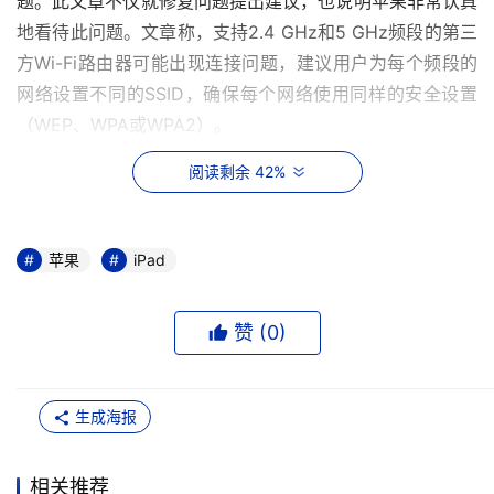
题。此文章不仅就修复问题提出建议，也说明苹果非常认真
地看待此问题。文章称，支持2.4 GHz和5 GHz频段的第三
方Wi-Fi路由器可能出现连接问题，建议用户为每个频段的
网络设置不同的SSID，确保每个网络使用同样的安全设置
（WEP、WPA或WPA2）。
阅读剩余 42%
苹果建议
如果你出现连接问题，在苹果提出更明确的解释和修复措施
前，可采取以下补救措施：
苹果
iPad
升级路由器的固件  在iPad与家庭网络连接前，确保固件是
赞 (
0
)
最新版的，使路由器具有完整的功能。
换下路由器位置  察看路由器是否太接近引起干扰的设备，
生成海报
因为微波、无绳电话、无线键盘和蓝牙设备都会干扰W-Fi信
号。
相关推荐