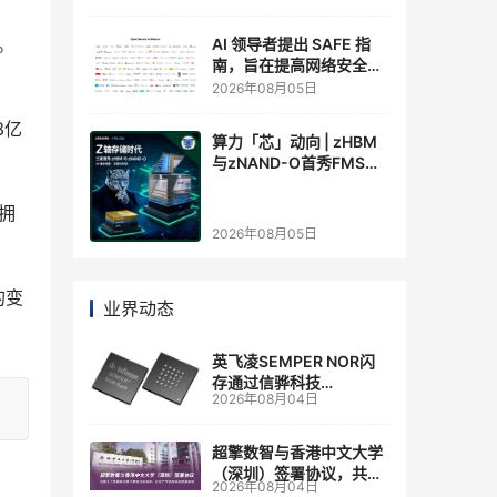
。
AI 领导者提出 SAFE 指
南，旨在提高网络安全透
明度
2026年08月05日
3亿
算力「芯」动向 | zHBM
与zNAND-O首秀FMS
2026 ：三星把HBM叠上
GPU头顶，内存战争换了
将拥
个维度，z轴算盘的魅力
2026年08月05日
在哪？
的变
业界动态
英飞凌SEMPER NOR闪
存通过信骅科技
2026年08月04日
AST2700 BMC认证，全
面强化其数据中心服务器
管理
超擎数智与香港中文大学
（深圳）签署协议，共建
2026年08月04日
人工智能和边缘计算联合