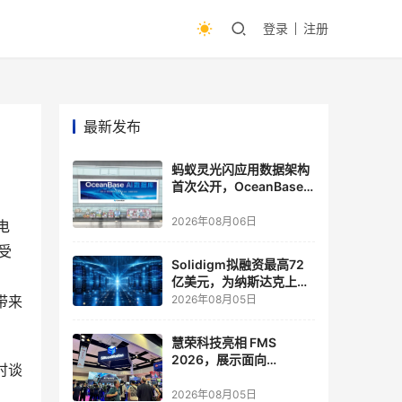
登录
注册
最新发布
蚂蚁灵光闪应用数据架构
首次公开，OceanBase
披露关键实践
2026年08月06日
电
受
Solidigm拟融资最高72
亿美元，为纳斯达克上市
做准备
带来
2026年08月05日
慧荣科技亮相 FMS
2026，展示面向
时谈
Agentic AI 应用的新一代
存储方案
2026年08月05日