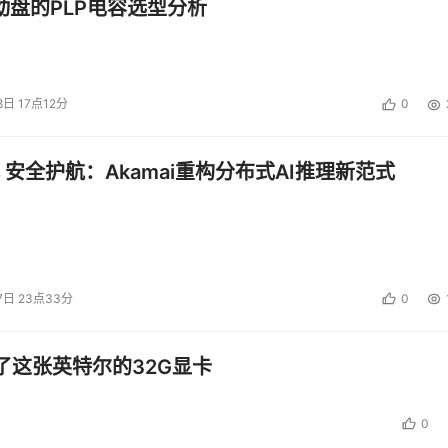
启动盘的PLP电容选型分析
8日 17点12分
0
 安全护航：Akamai重构分布式AI推理新范式
7日 23点33分
0
了这张英特尔的32G显卡
0