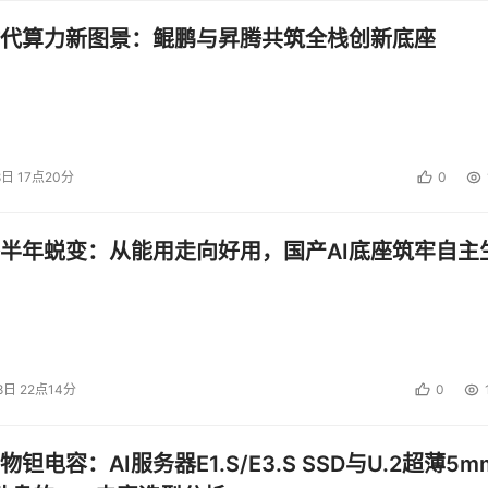
代算力新图景：鲲鹏与昇腾共筑全栈创新底座
8日 17点20分
0
半年蜕变：从能用走向好用，国产AI底座筑牢自主
8日 22点14分
0
钽电容：AI服务器E1.S/E3.S SSD与U.2超薄5m