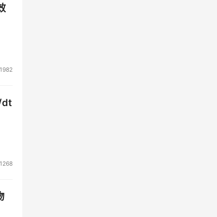
效
1982
dt
1268
物