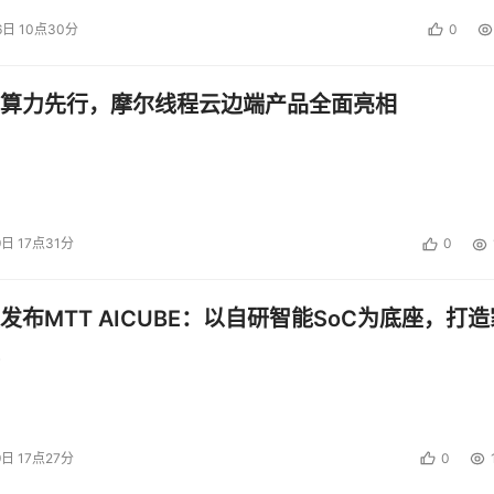
6日 10点30分
0
算力先行，摩尔线程云边端产品全面亮相
9日 17点31分
0
发布MTT AICUBE：以自研智能SoC为底座，打造
9日 17点27分
0