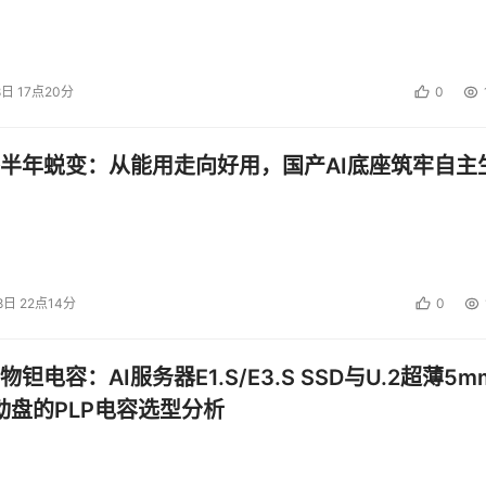
8日 17点20分
0
半年蜕变：从能用走向好用，国产AI底座筑牢自主
8日 22点14分
0
钽电容：AI服务器E1.S/E3.S SSD与U.2超薄5m
启动盘的PLP电容选型分析