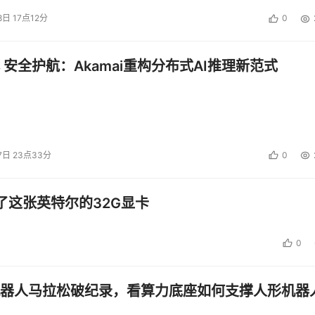
8日 17点12分
0
 安全护航：Akamai重构分布式AI推理新范式
7日 23点33分
0
了这张英特尔的32G显卡
0
器人马拉松破纪录，看算力底座如何支撑人形机器