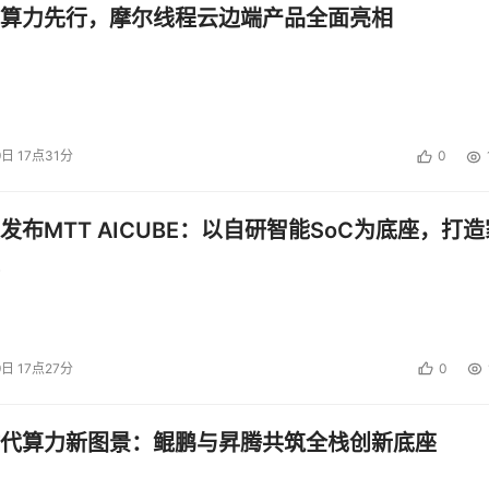
算力先行，摩尔线程云边端产品全面亮相
9日 17点31分
0
发布MTT AICUBE：以自研智能SoC为底座，打造
9日 17点27分
0
代算力新图景：鲲鹏与昇腾共筑全栈创新底座