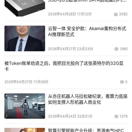
电容选型分析
2026年04月28日 17点12分
2082
云智一体 安全护航：Akamai重构分布式
AI推理新范式
2026年04月27日 23点33分
1995
被Token账单劝退之后，我把目光投向了这张英特尔的32G显
卡
2026年04月27日 17点59分
0
从亦庄机器人马拉松破纪录，看算力底座
如何支撑人形机器人商业化
2026年04月24日 22点31分
1276
智算引擎赋能产业升级：思源电气HPC