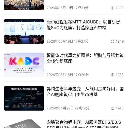
2026年05月19日 17点31分
1880
摩尔线程发布MTT AICUBE：以自研智
能SoC为底座，打造家庭AI中枢
2026年05月19日 17点27分
1949
智能体时代算力新图景：鲲鹏与昇腾共筑
全栈创新底座
2026年05月18日 17点20分
1283
昇腾生态半年蜕变：从能用走向好用，国
产AI底座筑牢自主生态根基
2026年04月28日 22点14分
1743
永铭聚合物钽电容：AI服务器E1.S/E3.S
SSD与U.2超薄5mm SATA启动盘的PLP