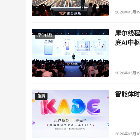
2026年05月1
摩尔线程
摩尔线程
庭AI中枢
2026年05月1
智能体时
鲲鹏
鲲鹏
2026年05月1