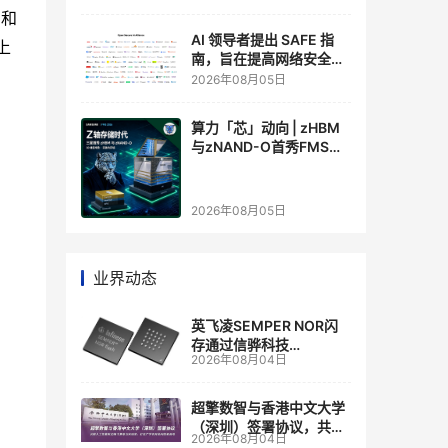
护和
AI 领导者提出 SAFE 指
上
南，旨在提高网络安全透
明度
2026年08月05日
算力「芯」动向 | zHBM
与zNAND-O首秀FMS
2026 ：三星把HBM叠上
GPU头顶，内存战争换了
个维度，z轴算盘的魅力
2026年08月05日
在哪？
业界动态
英飞凌SEMPER NOR闪
存通过信骅科技
2026年08月04日
AST2700 BMC认证，全
面强化其数据中心服务器
管理
超擎数智与香港中文大学
（深圳）签署协议，共建
2026年08月04日
人工智能和边缘计算联合