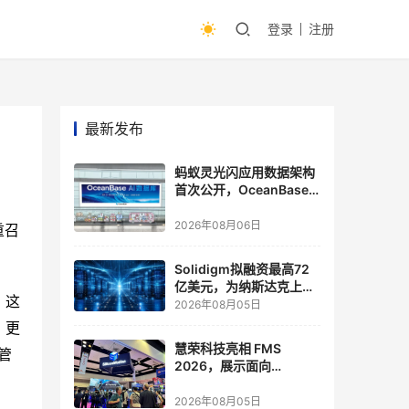
登录
注册
最新发布
蚂蚁灵光闪应用数据架构
首次公开，OceanBase
披露关键实践
2026年08月06日
重召
Solidigm拟融资最高72
亿美元，为纳斯达克上市
，这
做准备
2026年08月05日
，更
慧荣科技亮相 FMS
管
2026，展示面向
Agentic AI 应用的新一代
存储方案
2026年08月05日