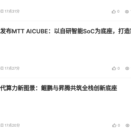
9日 17点31分
0
发布MTT AICUBE：以自研智能SoC为底座，打造
9日 17点27分
0
代算力新图景：鲲鹏与昇腾共筑全栈创新底座
8日 17点20分
0