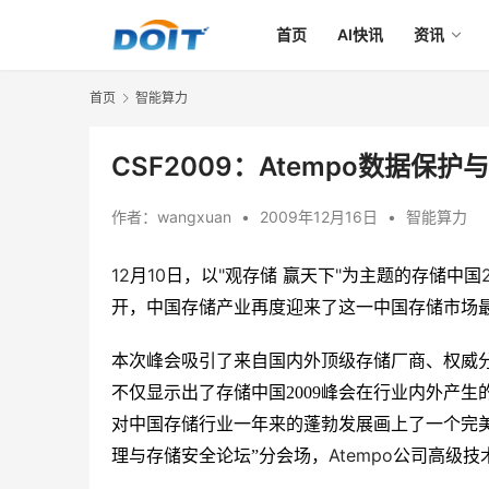
首页
AI快讯
资讯
首页
智能算力
CSF2009：Atempo数据保护
作者：
wangxuan
•
2009年12月16日
•
智能算力
12
10
"
"
月
日，以
观存储
赢天下
为主题的存储中国
开，中国存储产业再度迎来了这一中国存储市场
本次峰会吸引了来自国内外顶级存储厂商、权威
不仅显示出了存储中国
2009
峰会在行业内外产生
对中国存储行业一年来的蓬勃发展画上了一个完
Atempo
理与存储安全论坛”分会场，
公司高级技