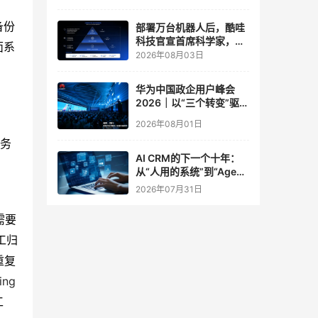
实验室
备份
部署万台机器人后，酷哇
科技官宣首席科学家，要
面系
让世界模型交付生产力
2026年08月03日
华为中国政企用户峰会
2026｜以“三个转变”驱动
服务体系全面升级
2026年08月01日
务
AI CRM的下一个十年：
从“人用的系统”到“Agent
调用的底座”
2026年07月31日
需要
工归
重复
ing
工