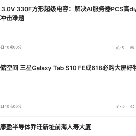
 3.0V 330F方形超级电容：解决AI服务器PCS高di/
冲击难题
5日 10点00分
0
空间 三星Galaxy Tab S10 FE成618必购大屏好
8日 10点00分
0
康盈半导体乔迁新址前海人寿大厦