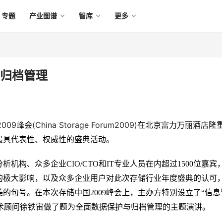
专题
产业图谱
智库
更多
与归档管理
2009
(China Storage Forum2009)
峰会
在北京富力万丽酒店隆
最具代表性、权威性的盛典活动。
分析机构、众多企业
CIO/CTO
和
IT
专业人员在内超过
1500
位嘉宾
的极大影响，以及众多企业用户对此次存储行业年度盛典的认可
美的句号。在本次存储中国
2009
峰会上，主办方特别设立了“信息
术顾问徐铁宙做了题为全面数据保护与归档管理的主题演讲
。