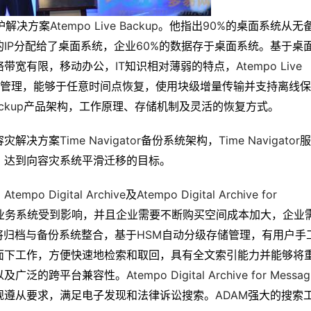
Atempo Live Backup
90%
护解决方案
。他指出
的桌面系统从无
IP
60%
的
分配给了桌面系统，企业
的数据存于桌面系统。基于桌
IT
Atempo Live 
络带宽有限，移动办公，
知识相对薄弱的特点，
管理，能够于任意时间点恢复，使用块级增量传输并支持离线保
ackup
产品架构，工作原理、存储机制及灵活的恢复方式。
Time Navigator
Time Navigator
容灾解决方案
备份系统架构，
服
，达到向容灾系统平滑迁移的目标。
Atempo Digital Archive
Atempo Digital Archive for 
，
及
业务系统受到影响，并且企业需要不断购买空间成本加大，企业
HSM
将归档与备份系统整合，基于
自动分级存储管理，有用户手
面下工作，方便快速地检索和取回，具有全文索引能力并能够将
Atempo Digital Archive for Messag
以及广泛的跨平台兼容性。
ADAM
规遵从要求，满足电子发现和法律诉讼搜索。
强大的搜索