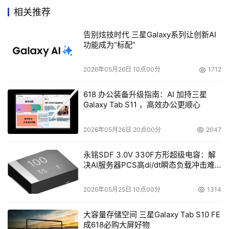
有存储容量的同时，大幅节省了成本投入。它的整合和虚拟
相关推荐
化能力也让用户更加轻松的迁移和保护数据，使用户更加安
心。"
告别炫技时代 三星Galaxy系列让创新AI
功能成为“标配”
本文来源于DOIT传媒，文章内容仅供参考，不构成投资建议。
2026年05月26日 10点00分
1712
618 办公装备升级指南：AI 加持三星
Galaxy Tab S11 ，高效办公更顺心
2026年05月26日 20点00分
2047
永铭SDF 3.0V 330F方形超级电容：解
决AI服务器PCS高di/dt瞬态负载冲击难
题
2026年05月25日 10点00分
1314
大容量存储空间 三星Galaxy Tab S10 FE
成618必购大屏好物