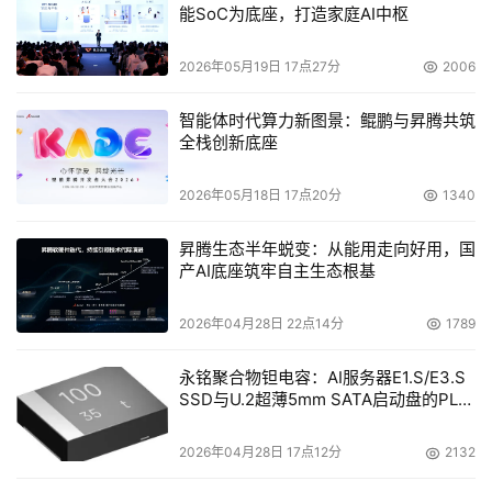
能SoC为底座，打造家庭AI中枢
2026年05月19日 17点27分
2006
智能体时代算力新图景：鲲鹏与昇腾共筑
全栈创新底座
2026年05月18日 17点20分
1340
昇腾生态半年蜕变：从能用走向好用，国
产AI底座筑牢自主生态根基
2026年04月28日 22点14分
1789
永铭聚合物钽电容：AI服务器E1.S/E3.S
SSD与U.2超薄5mm SATA启动盘的PLP
电容选型分析
2026年04月28日 17点12分
2132