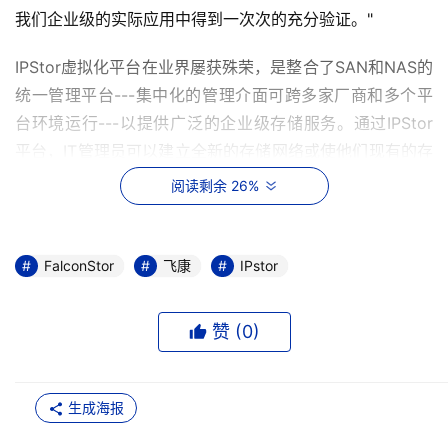
我们企业级的实际应用中得到一次次的充分验证。"
IPStor虚拟化平台在业界屡获殊荣，是整合了SAN和NAS的
统一管理平台---集中化的管理介面可跨多家厂商和多个平
台环境运行---以提供广泛的企业级存储服务。通过IPStor
平台，IT管理员可以建立全新的存储网络或使他们现有的存
储基础架构更加智能。IPStor平台，跨越操作系统、磁带
阅读剩余 26%
机、存储厂商、连通性和介面(Fibre Channel, iSCSI, 
SATA, ATA, etc.)的障碍，通过整合应用服务器和异构的磁
盘资源(磁盘阵列, RAID, tape, etc.)，最大化容量利用。通
FalconStor
飞康
IPstor
过存储管理的集中化、简单化进一步增强数据保护能力。
赞 (
0
)
美国飞康软件公司欧洲区总裁Guy Berlo表示："34TB数据
是比较大的数据量了，这使得飞康IPStor企业版的高端、超
强能力得到更完美的展示，不愧是真正的企业级产品。飞康
生成海报
IPStor企业版为企业带来的众多利益使用户在更好的利用现