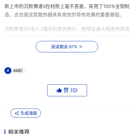
新上市的沉默舞者Ⅱ在材质上毫不吝啬，采用了100%全铜制
造，这也是这款散热器具有高效的导热效果的重要基础。
沉默舞者Ⅱ只有0.2毫米的散热鳍片，能保证最大程度地提高
单位重量的散热能力，同时有效减小风阻。穿插于鳍片中的
6根热导管，采用创新性的弯曲设计，优美曲线下隐藏的是
阅读剩余 81%
高效的导热能力，能够将底片的热量迅速传至鳍片。
沉默舞者Ⅱ散热鳍片中间是VRM导风罩，内部安装了一个
AMD
90mm的风扇，转速2,300rpm ± 10%并且支持自动调速，
噪音也仅仅只有25dBA。
赞 (
0
)
说起华硕沉默舞着，许多散热玩家并不陌生，而近期，华硕
推出了沉默舞者Ⅱ，变动不大，只是提升了风扇，原来性能
生成海报
就很强，在这次升级之后，在降温的同时更降低噪音，保持
散热性能，可谓散热器中的佼佼者。
相关推荐