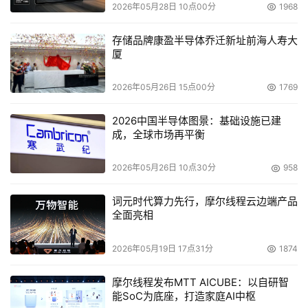
2026年05月28日 10点00分
1968
说完沉默舞者Ⅱ，我们不得不提黑盒5000+。这颗U自打上
市以来，获得了各方的好评，无论是功耗方面还是超频等方
存储品牌康盈半导体乔迁新址前海人寿大
面，突破流行的超频只能超外频，大胆的放开了倍频供消费
厦
者来挖掘性能，甚至被广大消费者流传为，这些处理器是
AMD特挑体制好的CPU，生产出来专供超频使用。
2026年05月26日 15点00分
1769
AMD AM2 Athlon64 X2 5000+ Black Edition核心代号为
2026中国半导体图景：基础设施已建
成，全球市场再平衡
Brisbane，其主频和普通的Athlon 64 X2 5000+一样为
2.6G，外频为200MHz，倍频为13，拥有1M(每颗核心各有
2026年05月26日 10点30分
958
512K)的二级缓存，支持1GHz HT总线频率，最高可支持到
双通道DDR2-800内存。工作电压为1.3V，功耗为65W 
词元时代算力先行，摩尔线程云边端产品
TDP，并且支持MMX+、3DNow!+、SSE、SSE2、
全面亮相
SSE3、X86-64指令集。
2026年05月19日 17点31分
1874
该产品表面的编号"ADO5000IAA5DS"，其
摩尔线程发布MTT AICUBE：以自研智
中"ADO5000"表示是桌面用Athlon 64 X2 5000+处理
能SoC为底座，打造家庭AI中枢
器，"I"表示采用Socket AM2接口，"AA"表示具备智能温控