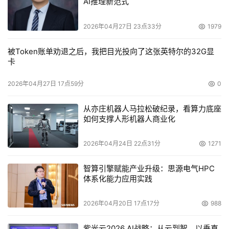
AI推理新范式
衡，不在任何地方造成瓶颈。
2026年04月27日 23点33分
1979
以上三样工具是测试功耗，温度以及噪音所使用的工具，稍
有误差，数据仅供参考。
被Token账单劝退之后，我把目光投向了这张英特尔的32G显
卡
下面就开始紧张的测试过程，大家迫不及待想知道了吧？让
2026年04月27日 17点59分
0
我们一起来揭晓成绩！
从亦庄机器人马拉松破纪录，看算力底座
1.41版CPU-Z很好的识别了这款处理器，代号为Brisbane。
如何支撑人形机器人商业化
待机温度用everest最新版软件与温枪相结合测试，差别不
2026年04月24日 22点31分
1271
大，待机温度越在30度多点。
智算引擎赋能产业升级：思源电气HPC
默认下，跑双PI的成绩为34秒，这对于不善于跑PI的AMD
体系化能力应用实践
处理器来说，默认跑到这个成绩也算不错了。 
2026年04月20日 17点17分
988
默认成绩下跑时候，温度仅仅才有43度，这里不光是65W 
紫光云2026 AI战略：从云到智，以垂直