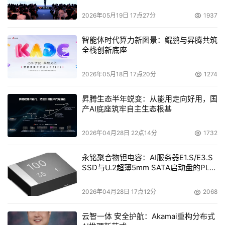
技术，"5"表示处理器二级缓存大小为512KB×2，"DS"表示
2026年05月19日 17点27分
1937
采用65nm制程Brisbane核心。
智能体时代算力新图景：鲲鹏与昇腾共筑
全栈创新底座
粗看之下，可能区别并不是很大，但是为什么还这么被消费
者津津乐道呢？
2026年05月18日 17点20分
1274
Athlon64 X2 5000+ 的两个版本，其中一个就是今天的主
昇腾生态半年蜕变：从能用走向好用，国
角"黑盒版"的5000+，没有锁死倍频就是倍频可以让玩家根
产AI底座筑牢自主生态根基
据自己需要来调动。这样比超外频更容易一些，在默认外频
的情况下简单小调一下倍频，主频就可以跳动200MHz，这
2026年04月28日 22点14分
1732
样超频玩家就可以通过调动倍频来达到更高的频率。 
永铭聚合物钽电容：AI服务器E1.S/E3.S
SSD与U.2超薄5mm SATA启动盘的PLP
说到这里，相信大家已经明白测试的方法了，用黑盒5000
电容选型分析
＋搭配沉默舞者Ⅱ，两者可以同时很好的检验性能。成绩究
2026年04月28日 17点12分
2068
竟如何，让我们拭目以待。
云智一体 安全护航：Akamai重构分布式
我组建这套平台是一套目前主流配置的电脑，各方面配置均