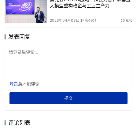
65nm的强大， 沉默舞者Ⅱ也是功不可没，强大的散热性能
大模型重构政企与工业生产力
保证了良好的测试。
2026年04月03日 17点49分
676
在3D MAR06 CPU的测试中，黑盒5000+跑出了2040的
好成绩。
发表回复
在英雄连的游戏测试中，分辨率达到1680*1050.
请登录后评论...
以上的成绩虽然不错，但是如果不经过对比，是的不出任何
结论的，下面就让我们来一起看看超频之后的成绩。
登录
后才能评论
经过小猪一番耐心设置，最终将这颗CPU风冷超到3.31G。
提交
即使加高电压到1.5×V，倍频提升到16.5，不过待机温度在
沉默舞者Ⅱ的强大作用下，依然保持在了38度。
双PI成绩仅为29秒，较超频前有了较大的提升。
评论列表