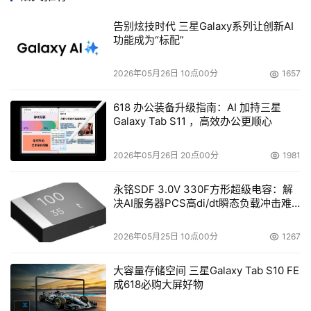
新上市的沉默舞者Ⅱ在材质上毫不吝啬，采用了100%全铜制
告别炫技时代 三星Galaxy系列让创新AI
造，这也是这款散热器具有高效的导热效果的重要基础。
功能成为“标配”
沉默舞者Ⅱ只有0.2毫米的散热鳍片，能保证最大程度地提高
2026年05月26日 10点00分
1657
单位重量的散热能力，同时有效减小风阻。穿插于鳍片中的
6根热导管，采用创新性的弯曲设计，优美曲线下隐藏的是
618 办公装备升级指南：AI 加持三星
Galaxy Tab S11 ，高效办公更顺心
高效的导热能力，能够将底片的热量迅速传至鳍片。
沉默舞者Ⅱ散热鳍片中间是VRM导风罩，内部安装了一个
2026年05月26日 20点00分
1981
90mm的风扇，转速2,300rpm ± 10%并且支持自动调速，
永铭SDF 3.0V 330F方形超级电容：解
噪音也仅仅只有25dBA。
决AI服务器PCS高di/dt瞬态负载冲击难
题
细节之处，处处体现着华硕的强大设计，为沉默舞者Ⅱ具有
2026年05月25日 10点00分
1267
傲人表现奠定了基础。之前它已经在媒体的测评中获得了各
项关于优异散热效果的奖项，在接下来我们配合5000+的
大容量存储空间 三星Galaxy Tab S10 FE
成618必购大屏好物
超频测试中，能否获得同样傲人的成绩呢？