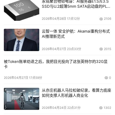
永铭聚合物钽电容：AI服务器E1.S/E3.S
SSD与U.2超薄5mm SATA启动盘的PLP
电容选型分析
2026年04月28日 17点12分
2106
云智一体 安全护航：Akamai重构分布式
AI推理新范式
2026年04月27日 23点33分
2015
被Token账单劝退之后，我把目光投向了这张英特尔的32G显
卡
2026年04月27日 17点59分
0
从亦庄机器人马拉松破纪录，看算力底座
如何支撑人形机器人商业化
2026年04月24日 22点31分
1302