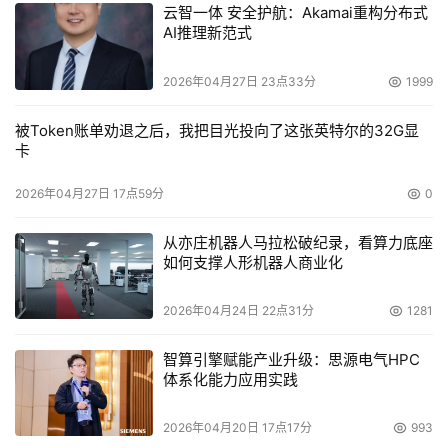
云智一体 安全护航：Akamai重构分布式
2008徽标认证的备份和软件，并能够支持Microsoft 
AI推理新范式
Windows Server 2008系列产品，其中包括Windows 
Server 2008 Hyper-V。现在，微软和赛门铁克的客户可以
2026年04月27日 23点33分
1999
使用广泛的保护功能，以确保各种规模的企业在向新平台迁
移时得到全面保护，并在他们的基础设施中采用微软的虚拟
被Token账单劝退之后，我把目光投向了这张英特尔的32G显
卡
化技术。"
2026年04月27日 17点59分
0
 定价和上市信息
      Backup Exec 12.5和Backup Exec System Recovery
从亦庄机器人马拉松破纪录，看算力底座
将于2008年10月6日在全球上市；
如何支撑人形机器人商业化
      Symantec Backup Exec Infrastructure Manager 
2026年04月24日 22点31分
1281
12.5预计于2008年秋季后期上市。
智算引擎赋能产业升级：思源电气HPC
体系化能力应用实践
2026年04月20日 17点17分
993