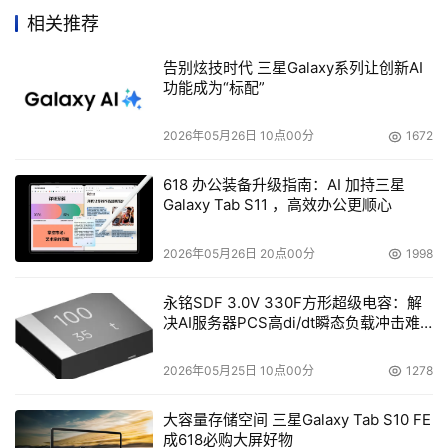
相关推荐
      与Backup Exec相辅相成，Backup Exec System 
Recovery 8.5也为虚拟环境提供额外支持，能够大幅度减
告别炫技时代 三星Galaxy系列让创新AI
功能成为“标配”
少系统宕机时间，使企业能够在几分钟内迅速恢复整个
Windows系统，甚至能够在发生灾难或系统故障的情况
2026年05月26日 10点00分
1672
下，将系统恢复到不同的硬件或虚拟环境中。Backup Exec 
System Recovery8.5还增加了新功能，允许用户安排时间
618 办公装备升级指南：AI 加持三星
Galaxy Tab S11 ，高效办公更顺心
将物理系统迁移到虚拟系统，帮助用户管理计划内的运行中
断。Backup Exec System Recovery还支持最新的虚拟环
2026年05月26日 20点00分
1998
境，包括VMware ESX 3.5、Microsoft Hyper-V和Citrix 
XenServer 4.1，并可与Altirix管理平台集成，直接从Altiris
永铭SDF 3.0V 330F方形超级电容：解
管理控制台集中备份和恢复服务器或桌面系统。通过新版
决AI服务器PCS高di/dt瞬态负载冲击难
题
Backup Exec System Recovery，IT管理员可在预导入状
2026年05月25日 10点00分
1278
态下获得系统备份，而无需在系统上安装任何软件，这对于
不能正确启动Windows的系统尤其重要。
大容量存储空间 三星Galaxy Tab S10 FE
成618必购大屏好物