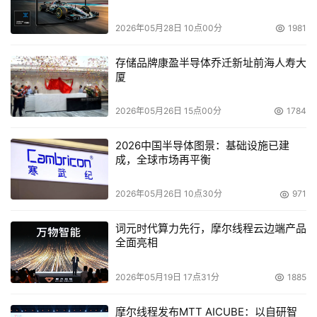
加强管理和可扩展平台支持以提高灵活性
      赛门铁克还引入由Altiris支持的新型Backup Exec 
2026年05月28日 10点00分
1981
Infrastructure Manager 12.5，以增加数据保护系统管理功
能。 Backup Exec Infrastructure Manager通过集中搜索
存储品牌康盈半导体乔迁新址前海人寿大
厦
许可以及存储量和磁盘容量监控，简化Backup Exec用户的
升级过程和补丁管理，并降低总拥有成本。Backup Exec 
2026年05月26日 15点00分
1784
Infrastructure Manager包含基于网络的接口，使用户能够
从任何位置简便访问和轻松管理Backup Exec基础设施，并
2026中国半导体图景：基础设施已建
成，全球市场再平衡
为IT管理员提供整个Backup Exec部署的地理分布图。此
外，Backup Exec允许用户在Backup Exec媒体服务器、
2026年05月26日 10点30分
971
NDMP支持的远程NAS设备、安装了最新增强型NDMP选件
的Linux服务器以及新的Linux服务器远程媒体代理之间共享
词元时代算力先行，摩尔线程云边端产品
磁带和磁盘存储介质，提高备份资源的使用效率。
全面亮相
为Windows Server 2008系列提供新型支持
2026年05月19日 17点31分
1885
      最新版的Backup Exec产品提供新型集成功能，以支持
摩尔线程发布MTT AICUBE：以自研智
Microsoft Windows Server 2008系列，包括Windows 