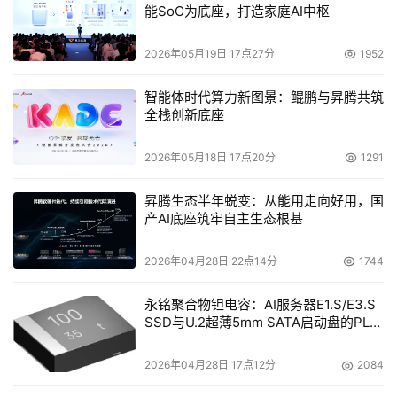
能SoC为底座，打造家庭AI中枢
Small Business Server 2008、Windows Essential 
Business Sever 2008 和 SQL Server 2008。 对于计划升
2026年05月19日 17点27分
1952
级任何Windows Server产品的用户而言，这种新的支持功
能可增强其灵活性并简化管理。赛门铁克正在申请专利的粒
智能体时代算力新图景：鲲鹏与昇腾共筑
全栈创新底座
度恢复技术已扩展到为Microsoft Office SharePoint 
Server文件、站点及列表项目提供快速恢复。
2026年05月18日 17点20分
1291
      赛门铁克全球服务同时为用户提供全面的咨询、培训和
昇腾生态半年蜕变：从能用走向好用，国
支持服务，助其从Backup Exec系列产品使用中获得最大价
产AI底座筑牢自主生态根基
值。赛门铁克咨询服务可帮助企业客户最大限度提高运营业
绩。赛门铁克培训服务还提供有教师指导和学员自定进度的
2026年04月28日 22点14分
1744
技术培训、IT最佳实践培训以及定制培训服务，帮助企业优
永铭聚合物钽电容：AI服务器E1.S/E3.S
化技术。赛门铁克提供大量的支持服务，帮助客户从
SSD与U.2超薄5mm SATA启动盘的PLP
Backup Exec投资中获得最大价值。
电容选型分析
      微软公司Windows Server产品总监Bob Visse表
2026年04月28日 17点12分
2084
示："我们高兴地看到，赛门铁克推出获得Windows Server 