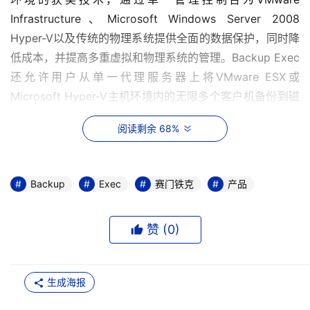
Infrastructure、Microsoft Windows Server 2008 
Hyper-V以及传统的物理系统提供全面的数据保护，同时降
低成本，并提高多重虚拟和物理系统的管理。Backup Exec
还允许用户从单一代理服务器上将VMware ESX或
Microsoft Hyper-V主机环境内的无限多个客户机备份到磁
盘或磁带，降低复杂性。此外，Backup Exec还增加了赛门
阅读剩余 68%
铁克正在申请专利的粒度恢复技术，使用户只需进行一次性
备份便可进行粒度级或映像级恢复。
Backup
Exec
赛门铁克
产品
      Backup Exec还与VMware和Microsoft虚拟管理框架
紧密集成，允许备份管理员在Backup Exec管理界面内全面
查看虚拟环境。此外，VMware Consolidated 
赞 (
0
)
Backup（VCB）可进行自动配置和设置而无需人工编写脚
本，为用户带来便利。Backup Exec提供灵活的客户机虚拟
生成海报
系统恢复，包括重命名虚拟机、修改局域网配置以及在系统
恢复后有选择的启动客户机。