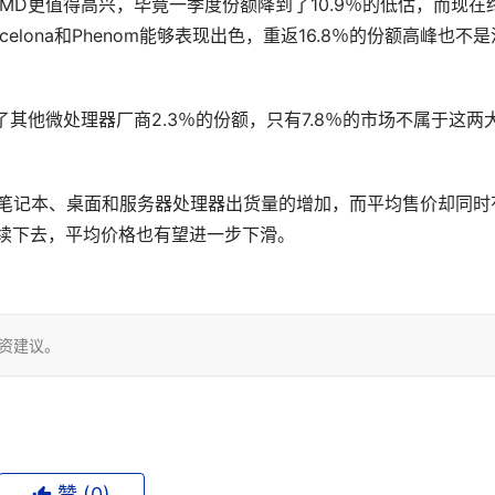
过AMD更值得高兴，毕竟一季度份额降到了10.9％的低估，而现在
elona和Phenom能够表现出色，重返16.8％的份额高峰也不是
又蚕食了其他微处理器厂商2.3％的份额，只有7.8％的市场不属于这两
主要得益于笔记本、桌面和服务器处理器出货量的增加，而平均售价却同时
直持续下去，平均价格也有望进一步下滑。
投资建议。
赞 (
0
)