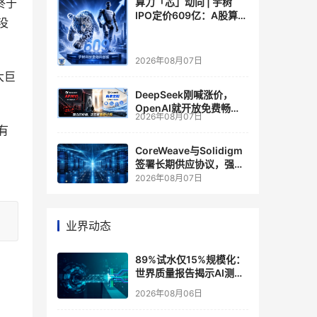
终于
算力「芯」动向 | 宇树
IPO定价609亿：A股算力
没
芯片供应链的狂欢与泡沫
2026年08月07日
大巨
DeepSeek刚喊涨价，
OpenAI就开放免费畅
2026年08月07日
聊？大模型定价的平行宇
有
宙，同一天裂开了
CoreWeave与Solidigm
签署长期供应协议，强化
一体化人工智能云平台
2026年08月07日
业界动态
89%试水仅15%规模化：
世界质量报告揭示AI测
试"落地鸿沟"
2026年08月06日