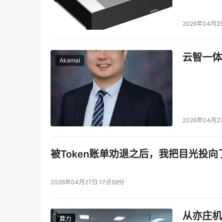
2026年04月2
云智一体
Akamai
2026年04月2
被Token账单劝退之后，我把目光投向
2026年04月27日 17点59分
从亦庄机
算力
算力