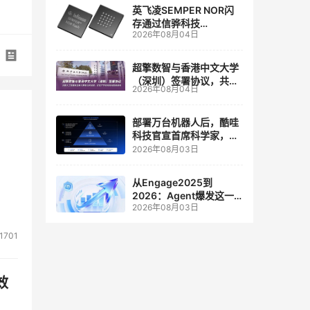
英飞凌SEMPER NOR闪
存通过信骅科技
2026年08月04日
AST2700 BMC认证，全
面强化其数据中心服务器
管理
超擎数智与香港中文大学
（深圳）签署协议，共建
2026年08月04日
人工智能和边缘计算联合
实验室
部署万台机器人后，酷哇
科技官宣首席科学家，要
让世界模型交付生产力
2026年08月03日
从Engage2025到
2026：Agent爆发这一
2026年08月03日
年，AI CRM 走到哪了
1701
效