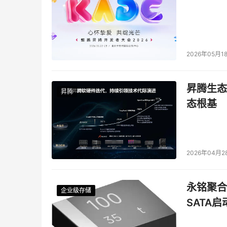
2026年05月1
昇腾生态
昇腾
态根基
2026年04月2
永铭聚合物
企业级存储
企业级存储
企业级存储
企业级存储
SATA