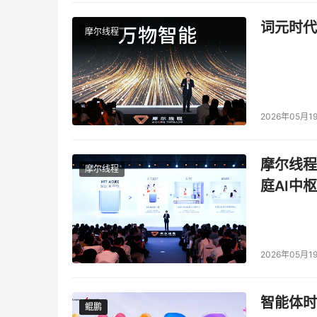
词元时代
摩尔线程
2026年05月1
摩尔线程
摩尔线程
庭AI中枢
2026年05月1
智能体时
鲲鹏
鲲鹏