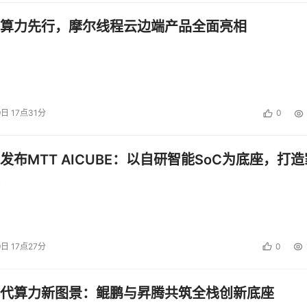
算力先行，摩尔线程云边端产品全面亮相
9日 17点31分
0
发布MTT AICUBE：以自研智能SoC为底座，打造
9日 17点27分
0
代算力新图景：鲲鹏与昇腾共筑全栈创新底座