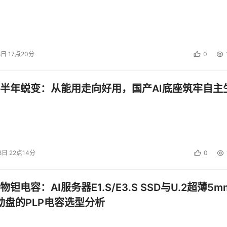
8日 17点20分
0
半年蜕变：从能用走向好用，国产AI底座筑牢自主
8日 22点14分
0
钽电容：AI服务器E1.S/E3.S SSD与U.2超薄5m
启动盘的PLP电容选型分析