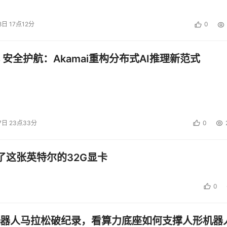
8日 17点12分
0
 安全护航：Akamai重构分布式AI推理新范式
7日 23点33分
0
了这张英特尔的32G显卡
0
器人马拉松破纪录，看算力底座如何支撑人形机器