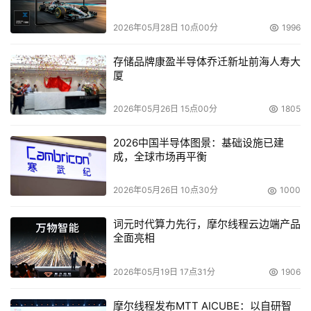
的长期存储战略可能会围绕它的EqualLogic产品系列，但
2026年05月28日 10点00分
1996
是它并不急于改变它同EMC的合作伙伴关系。
存储品牌康盈半导体乔迁新址前海人寿大
“戴尔肯定将继续加强EqualLogic产品线，它肯定是戴尔存
厦
储远景的主要关注点”，Reichman说，“同时销售这两个产
品线（EMC和EqualLogic）的唯一缺点就是他们需要在
2026年05月26日 15点00分
1805
EMC产品线的营销上花费时间和精力，以及在传递市场信
2026中国半导体图景：基础设施已建
息时候可能会出现的冲突”。
成，全球市场再平衡
Reichman总结道随着EqualLogic产品线用户群的扩大，戴
2026年05月26日 10点30分
1000
尔将必须把该产品宣传成一个比“传统存储产品”——比如
EMC的Clariion——更简便，更易于使用，具备更高效费比
词元时代算力先行，摩尔线程云边端产品
的产品。Reichman说：“戴尔现时可能将继续同时经营这两
全面亮相
个产品线，但是随着时间流逝，天平将倾向EqualLogic产
2026年05月19日 17点31分
1906
品线”。
摩尔线程发布MTT AICUBE：以自研智