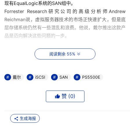
现有EqualLogic系统的SAN组中。
Forrester Research研究公司的高级分析师Andrew 
Reichman说，虚拟服务器技术的市场正快速扩大，但是底
层存储系统仍然有一些混乱和浪费。他说，戴尔推出这款产
品是迈向解决这些问题的一步。
“虽然服务器虚拟化很大程度上推动了SAN的采用，但是在
阅读剩余 55%
虚拟服务器环境下的存储管理却比较繁杂”。Reichman说，
由于虚拟机配置的很大一部分就是配置后台存储，将存储管
理和虚拟服务器环境管理整合起来非常关键
戴尔
iSCSI
SAN
PS5500E
Reichman认为戴尔的快照管理工具让管理者无需使用定制
脚本就可以暂停应用程序来进行一致的复制，同时，
赞 (
0
)
PS5500E所增加的容量能够让用户通过相对低成本的阵列
来一致地管理所有事情。
生成海报
需要购买PS5500E的客户可以直接向戴尔以及它的渠道合