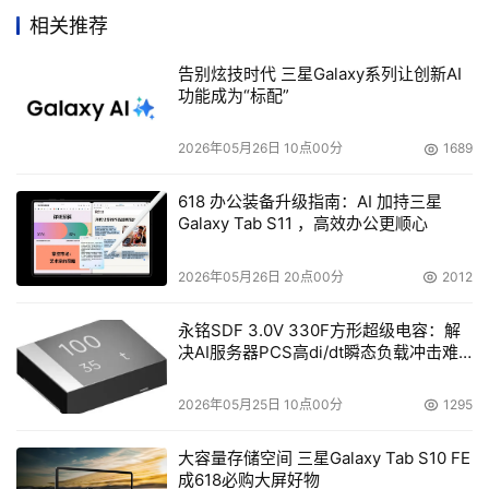
作伙伴PartnerDirect购买。带48TB容量的PS5500E的起
相关推荐
步价为7.8万美元。
告别炫技时代 三星Galaxy系列让创新AI
功能成为“标配”
PS5500E的发布使得更多人猜想戴尔同EMC在存储上的合
作伙伴关系。不过，戴尔坚持说它的EqualLogic阵列和它
2026年05月26日 10点00分
1689
同EMC拥有共同商标的产品之间还是有明显界线的。
618 办公装备升级指南：AI 加持三星
“EMC为用户所带来的价值体现在它的SAN功能非常丰富，
Galaxy Tab S11 ，高效办公更顺心
它为用户提供了所有必要的工具来进行设置、管理以及扩展
光纤通道SAN。EqualLogic阵列的目标客户则是那些只使
2026年05月26日 20点00分
2012
用基础应用，或者是iSCSI连接的IT管理人员，因此不需要
永铭SDF 3.0V 330F方形超级电容：解
所有这些功能”，Dell-EqualLogic的营销副总裁John 
决AI服务器PCS高di/dt瞬态负载冲击难
Joseph说，“EqualLogic的客户希望的是很强的自我管理功
题
能”。
2026年05月25日 10点00分
1295
Forrester的Reichman说戴尔之所以保持同EMC的关系是因
大容量存储空间 三星Galaxy Tab S10 FE
为戴尔从它所销售的EMC产品中获得了大量的收入。戴尔
成618必购大屏好物