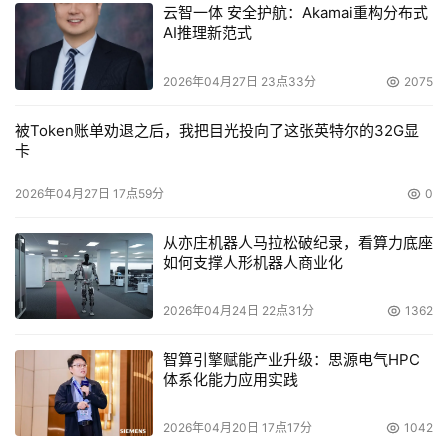
RoHS（restriction of hazardous substance，有害物质限
云智一体 安全护航：Akamai重构分布式
AI推理新范式
定标准）的证书。他说，比如说Plasmon公司的产品就已经
符合了RoHS（restriction of hazardous substances，有
2026年04月27日 23点33分
2075
害物质限定标准）。对于美国制造商和消费者来说，
RoHS（restriction of hazardous substances，有害物质
被Token账单劝退之后，我把目光投向了这张英特尔的32G显
卡
限定标准）变得越来越重要，最近对进口到欧洲或欧洲市场
的消费电子产品扩大了进口要求，进行了一系列的征税。甚
2026年04月27日 17点59分
0
至没有国际业务的公司也需要了解RoHS（restriction of 
hazardous substances，有害物质限定标准），因为加利
从亦庄机器人马拉松破纪录，看算力底座
如何支撑人形机器人商业化
福尼亚州规定本地区出售的产品必须符合欧洲的
RoHS（restriction of hazardous substances，有害物质
2026年04月24日 22点31分
1362
限定标准）。
智算引擎赋能产业升级：思源电气HPC
未来之路
体系化能力应用实践
      服务器、存储和网络制造商正在紧密合作在存储产品中
2026年04月20日 17点17分
1042
实现最大化节能。绿色网格（Green Grid）等行业组织正在