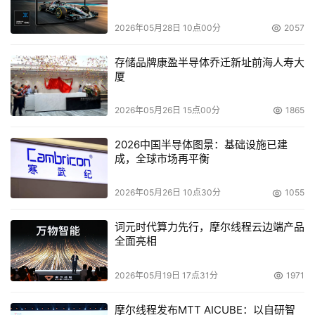
是节电的，目前，我们正在部署节能的存储解决方案，也就
是将Windows, Unix, 和 Linux设备上的信息合并在一个文
2026年05月28日 10点00分
2057
件存储环境内。”ONStor 集群NAS解决方案是“绿色地球数
存储品牌康盈半导体乔迁新址前海人寿大
字护航计划(Climate Savers Computing Initiative)”的一部
厦
分，它为节能的计算机和组件设置了新的挑战目标，倡导在
全世界采用节能计算机和动力管理工具。据Venkat 说，与
2026年05月26日 15点00分
1865
传统的直接附加和网络的存储环境相比，ONStor公司的技
术可以使企业节省50%的总成本，节电高达95%，只需管理
2026中国半导体图景：基础设施已建
成，全球市场再平衡
少于90%的设备，节约90%的空间。
2026年05月26日 10点30分
1055
全球前景
词元时代算力先行，摩尔线程云边端产品
      目前，全世界越来越多的企业开始关注有关环境问题的
全面亮相
法律和法规。在能源效率管理一激励计划方面，目前的美国
可能还落在世界其它国家的后面，但是这种情况在未来一两
2026年05月19日 17点31分
1971
年内将会改变。根据美国联邦法律制定的“能源之星
（Energy Star）4.0版于7月20日正式实施，新标准覆盖了
摩尔线程发布MTT AICUBE：以自研智