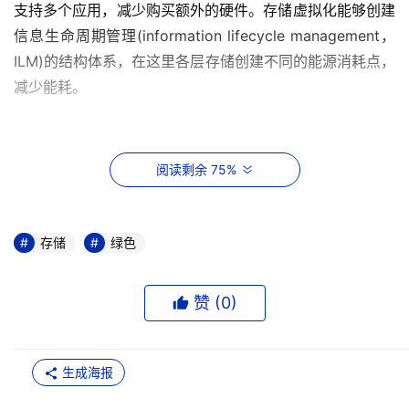
支持多个应用，减少购买额外的硬件。存储虚拟化能够创建
信息生命周期管理(information lifecycle management，
ILM)的结构体系，在这里各层存储创建不同的能源消耗点，
减少能耗。
      实现虚拟化还能够使企业有效地控制成本。加利福尼亚
阅读剩余 75%
州、亚利桑那州、纽约和佛蒙特州针对实现虚拟化和服务器
合并项目的非住宅用户都出台了一系列基于公用事业的奖励
计划，其它各州也将效仿这些做法。一旦将设备集中起来，
存储
绿色
采用基于数据管理的策略和分层存储的策略等方法可以将数
据从更高的能源利用设备上迁移到SATA、磁带或光盘等低
赞 (
0
)
能耗设备上，促进最大化节能。
      Plasmon公司的市场与销售高级副总裁兼首席战略负责
生成海报
人Mike Koclanes说，结合分层存储的解决方案使企业既能
够达到节能的目的，又能够满足数据中心的业务需要。伴随