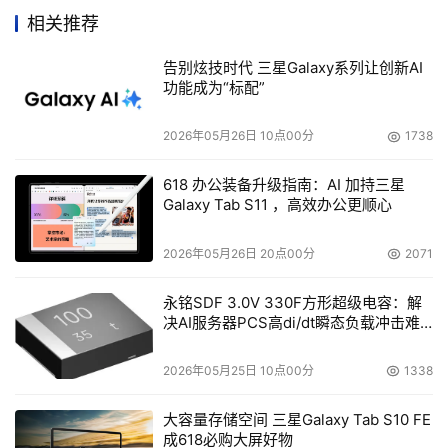
着对法律、法规、制度等遵守情况的求证需要（即对保存的
相关推荐
数据长久不可改变性的要求），长期保存不断增长的、且其
告别炫技时代 三星Galaxy系列让创新AI
保存期不会改变的大量数据的需要也应运而生。Koclanes
功能成为“标配”
说：“很多机构没有能力增加更多的数据中心空间。”“但是他
们仍然需要保存象病人记录、交易信息和客户资料等信
2026年05月26日 10点00分
1738
息。”
618 办公装备升级指南：AI 加持三星
Galaxy Tab S11 ，高效办公更顺心
      他还表示：“像Plasmon公司的UDO 光盘等合并技术的
归档解决方案使企业有机会既能满足电子数据发现的需要，
2026年05月26日 20点00分
2071
又能满足‘绿色’节能的要求，它将需要保存的但很少被访问
的数据保存在满足检索需要但所需空间、冷却和电力都很少
永铭SDF 3.0V 330F方形超级电容：解
决AI服务器PCS高di/dt瞬态负载冲击难
的节能平台上。”
题
      文件存储的新技术也趋向‘绿色’节能，主要集中在减少
2026年05月25日 10点00分
1338
所有存储共同数据所需要的电力需要。ONStor公司的市场
大容量存储空间 三星Galaxy Tab S10 FE
副总裁Narayan Venkat说：“我们的体系结构从第一天起就
成618必购大屏好物