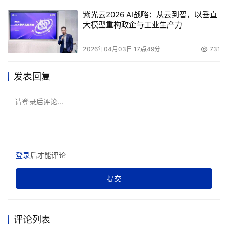
为在数据中心和计算生态系统中提高能源效率而忙碌，他们
紫光云2026 AI战略：从云到智，以垂直
大模型重构政企与工业生产力
通过最好的范例向企业提供行业建议并且倡导将提高整个数
据中心能源效率的技术。Clark说：“绿色网格组织重点强调
2026年04月03日 17点49分
731
数据中心，SNIA的重心放在存储网络上，包括阵列和网络
组件。”他还表示：“很多SNIA成员企业也是绿色网格组织的
发表回复
成员，SNIA的工作将放在开发应用于存储网络的行业标
准。”“这些标准在选择设备、设计存储结构体系和控制成本
请登录后评论...
方面将是非常有用的。”
对于绿色存储的问题，Storper建议，存储管理产品在“绿
色”存储问题方面，相关的法律、法规主要集中在以下三个
登录
后才能评论
领域：
提交
      1． 服务器和数据系统的能源利用效率。
      2． 在计算机和其它技术设备中使用的有害材料。
评论列表