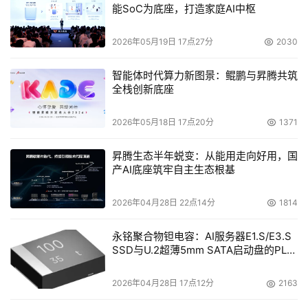
能SoC为底座，打造家庭AI中枢
台式机，集成计算机系统，笔记本电脑，tablet PCs，桌面
服务器和工作站。中型和大型服务器，瘦客户机/刀片式
2026年05月19日 17点27分
2030
PC，手持设备和PDA预计在2009年1月纳入该标准。Clark
也表示说：“从安全设备再利用到减少二氧化碳排放，有很
智能体时代算力新图景：鲲鹏与昇腾共筑
全栈创新底座
多不同的法规涵盖环保节能条款。”“所有这些增加了数据中
心的压力，数据中心面对成指数增长的大量的数据，还需要
2026年05月18日 17点20分
1371
解决费用和可用性两方面的问题，即既要满足节能环保条
件，又要适应大量增长的数据，同时还要考虑成本。”
昇腾生态半年蜕变：从能用走向好用，国
产AI底座筑牢自主生态根基
      电子垃圾（E-waste）是正在显现的又一个“绿色”问
题。计算机以及含有有害材料的技术设备的合理处理和循环
2026年04月28日 22点14分
1814
利用是解决问题的关键。立法人员正在计划制定有关制造和
永铭聚合物钽电容：AI服务器E1.S/E3.S
处理这些东西的法律。例如，欧洲的法律对有害物质加以严
SSD与U.2超薄5mm SATA启动盘的PLP
格的限制简称RoHS（有害物质限定标准），要求在欧洲禁
电容选型分析
止在计算机和计算机附件中含有铅、贡等有害物质。
2026年04月28日 17点12分
2163
Koclanes表示，各公司目前正在设定获取有关符合