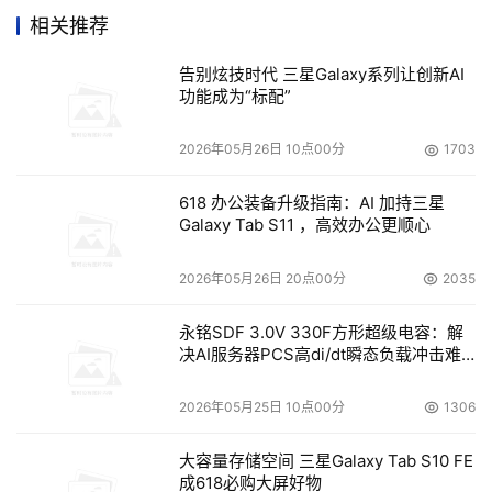
VMware同样产品的一半都不到，这对客户来说无疑具有巨
相关推荐
大的吸引力。为了保持持续快速的增长态势，巩固自己的领
先地位，VMware选择了IPO，首日即募资近十亿美元，资
告别炫技时代 三星Galaxy系列让创新AI
本的注入将加快VMware在产品和市场上的脚步，有业内人
功能成为“标配”
士分析，VMware将通过并购的方式来扩大公司的规模。
2026年05月26日 10点00分
1703
      虚拟化技术毫无疑问已经成为了业内的热点，但往往是
618 办公装备升级指南：AI 加持三星
雷声大雨点小，真正采用虚拟化技术的公司连三分之一都不
Galaxy Tab S11 ，高效办公更顺心
到，所以尽管VMWare是虚拟机行业的领导者，但它距离一
支独大的公司还有很大的差距，凭借这次成功的IPO和市场
2026年05月26日 20点00分
2035
对虚拟机行业认可的契机，VMware应该抓住机遇，真真正
永铭SDF 3.0V 330F方形超级电容：解
正的让虚拟化的产品“飞入寻常百姓家”，让用户不再有是选
决AI服务器PCS高di/dt瞬态负载冲击难
择Windows还是Linux或其他平台的困惑。
题
2026年05月25日 10点00分
1306
本文来源于DOIT传媒，文章内容仅供参考，不构成投资建议。
大容量存储空间 三星Galaxy Tab S10 FE
成618必购大屏好物